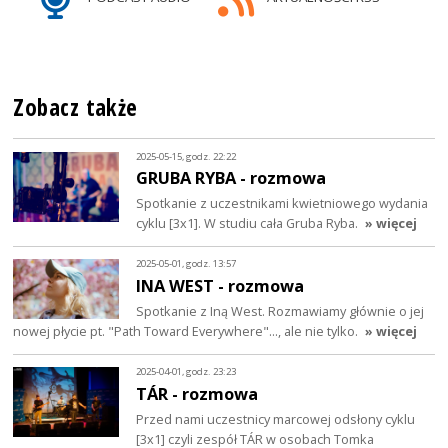
Zobacz także
2025-05-15, godz. 22:22
GRUBA RYBA - rozmowa
Spotkanie z uczestnikami kwietniowego wydania
cyklu [3x1]. W studiu cała Gruba Ryba.
» więcej
2025-05-01, godz. 13:57
INA WEST - rozmowa
Spotkanie z Iną West. Rozmawiamy głównie o jej
nowej płycie pt. "Path Toward Everywhere"..., ale nie tylko.
» więcej
2025-04-01, godz. 23:23
TÁR - rozmowa
Przed nami uczestnicy marcowej odsłony cyklu
[3x1] czyli zespół TÁR w osobach Tomka