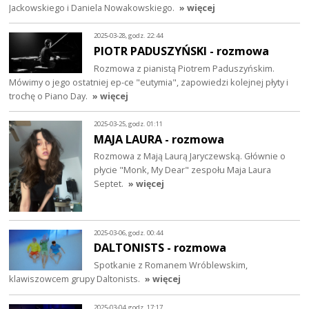
Jackowskiego i Daniela Nowakowskiego.
» więcej
2025-03-28, godz. 22:44
PIOTR PADUSZYŃSKI - rozmowa
Rozmowa z pianistą Piotrem Paduszyńskim.
Mówimy o jego ostatniej ep-ce "eutymia", zapowiedzi kolejnej płyty i
trochę o Piano Day.
» więcej
2025-03-25, godz. 01:11
MAJA LAURA - rozmowa
Rozmowa z Mają Laurą Jaryczewską. Głównie o
płycie "Monk, My Dear" zespołu Maja Laura
Septet.
» więcej
2025-03-06, godz. 00:44
DALTONISTS - rozmowa
Spotkanie z Romanem Wróblewskim,
klawiszowcem grupy Daltonists.
» więcej
2025-03-04, godz. 17:17