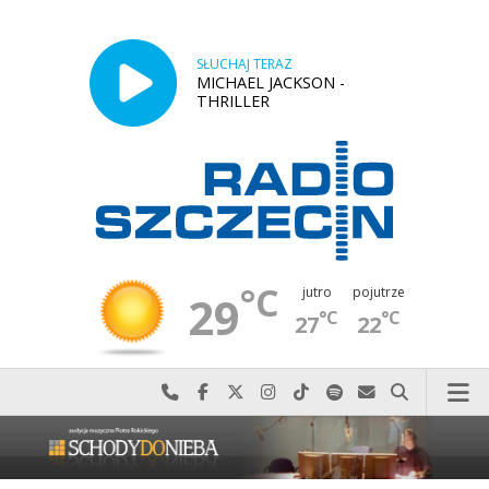
SŁUCHAJ TERAZ
MICHAEL JACKSON -
THRILLER
°C
jutro
pojutrze
29
°C
°C
27
22
Najlepiej po prostu do nas zadzwoń
Odwiedź nas na Facebook-u
Odwiedź nas na X
Odwiedź nas na Instagram-ie
Odwiedź nas na TikTok-u
Szukaj nas na Spotify
Wyślij do nas w
Szukaj