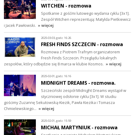
WITCHEN - rozmowa
Spotkanie z gośćmi lutowego wydania cyklu [3x1].
Zespół Witchen reprezentują: Matylda Pietkiewicz
i Jacek Pawłowski.
» więcej
2025-03-03, godz. 16:26
FRESH FINDS SZCZECIN - rozmowa
Rozmowa z Piotrem Trafnym organizatorem
Fresh Finds Szczecin. Przeglądu lokalnych
zespołów, który odbędzie się 8 marca w klubie Kosmos.
» więcej
2025-02-01, godz. 16:16
MIDNIGHT DREAMS - rozmowa.
Szczeciński zespół Midnight Dreams wystąpił w
styczniowej odsłonie cyklu [3x1]. W studiu
gościmy Zuzannę Sekutowską-Kiezik, Pawła Kiezika i Tomasza
Chmielewskiego…
» więcej
2025-02-01, godz. 15:59
MICHAŁ MARTYNIUK - rozmowa
Spotkanie z pianistą Michałem Martyniukiem.