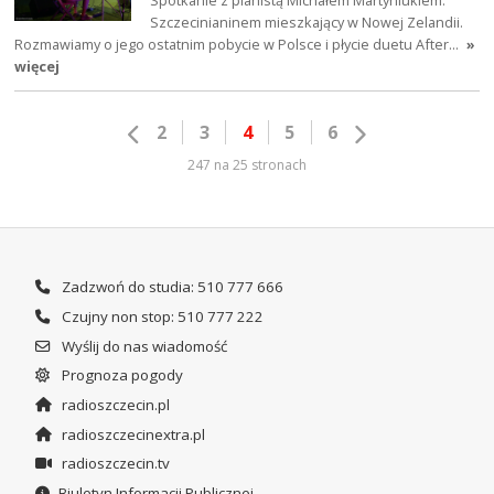
Szczecinianinem mieszkający w Nowej Zelandii.
Rozmawiamy o jego ostatnim pobycie w Polsce i płycie duetu After…
»
więcej
2
3
4
5
6
247 na 25 stronach
Zadzwoń do studia: 510 777 666
Czujny non stop: 510 777 222
Wyślij do nas wiadomość
Prognoza pogody
radioszczecin.pl
radioszczecinextra.pl
radioszczecin.tv
Biuletyn Informacji Publicznej