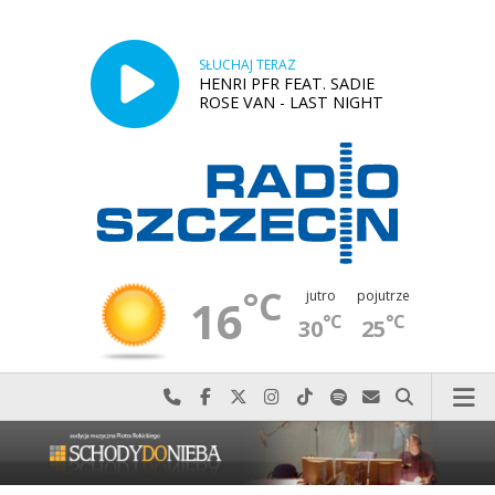
SŁUCHAJ TERAZ
HENRI PFR FEAT. SADIE
ROSE VAN - LAST NIGHT
°C
jutro
pojutrze
16
°C
°C
30
25
Najlepiej po prostu do nas zadzwoń
Odwiedź nas na Facebook-u
Odwiedź nas na X
Odwiedź nas na Instagram-ie
Odwiedź nas na TikTok-u
Szukaj nas na Spotify
Wyślij do nas w
Szukaj