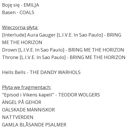
Boję się - EMILJA
Basen - COALS
Wieczorna płyta:
[Interlude] Aura Gauger [L.I.V.E. In Sao Paulo] - BRING
ME THE HORIZON
Drown [L.I.V.E. In Sao Paulo] - BRING ME THE HORIZON
Throne [L.I.V.E. In Sao Paulo] - BRING ME THE HORIZON
Hells Bells - THE DANDY WARHOLS
Płyta we fragmentach:
"Episod i Vikens kapell" - TEODOR WOLGERS
ÄNGEL PÅ GEHÖR
OÄLSKADE MÄNNISKOR
NATTVERDEN
GAMLA BLÅSANDE PSALMER