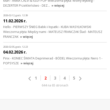
Man - ANNA CALVI & IGGY POP Wieczorna płyta: Wolny wybieg -
DEZERTER Przekleństwo - DEZ…
» więcej
2026-02-12, godz. 12:39
11.02.2026 r.
Hello - PIERWSZY ŚNIEG Babki i łopatki - KUBA WASYLKOWSKI
Wieczorna płyta: Między nami - MATEUSZ FRANCZAK Ślad - MATEUSZ
FRANCZAK
» więcej
2026-02-05, godz. 12:23
04.02.2026 r.
Pinx - KONIEC ŚWIATA Deprimerad - BÖDEL Wieczorna płyta: Nero 1 -
POPSYSZE
» więcej
1
2
3
4
5
644 na 65 stronach