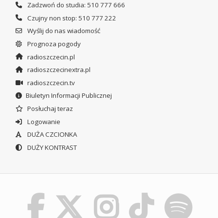
Zadzwoń do studia: 510 777 666
Czujny non stop: 510 777 222
Wyślij do nas wiadomość
Prognoza pogody
radioszczecin.pl
radioszczecinextra.pl
radioszczecin.tv
Biuletyn Informacji Publicznej
Posłuchaj teraz
Logowanie
DUŻA CZCIONKA
DUŻY KONTRAST