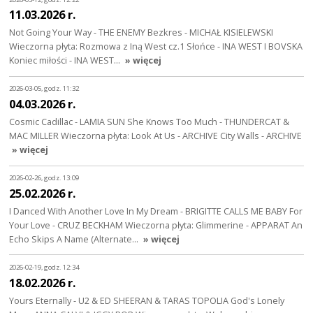
11.03.2026 r.
Not Going Your Way - THE ENEMY Bezkres - MICHAŁ KISIELEWSKI
Wieczorna płyta: Rozmowa z Iną West cz.1 Słońce - INA WEST I BOVSKA
Koniec miłości - INA WEST…
» więcej
2026-03-05, godz. 11:32
04.03.2026 r.
Cosmic Cadillac - LAMIA SUN She Knows Too Much - THUNDERCAT &
MAC MILLER Wieczorna płyta: Look At Us - ARCHIVE City Walls - ARCHIVE
» więcej
2026-02-26, godz. 13:09
25.02.2026 r.
I Danced With Another Love In My Dream - BRIGITTE CALLS ME BABY For
Your Love - CRUZ BECKHAM Wieczorna płyta: Glimmerine - APPARAT An
Echo Skips A Name (Alternate…
» więcej
2026-02-19, godz. 12:34
18.02.2026 r.
Yours Eternally - U2 & ED SHEERAN & TARAS TOPOLIA God's Lonely