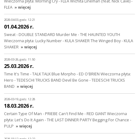
Wieczorna płyta: Morning Cry - FLEA Wichita Lineman (feat. Nick Cave) -
FLEA
» więcej
2026-04-03, godz. 12:21
01.04.2026 r.
Sweat - DOUBLE STANDARD Murder Me - THE HAUNTED YOUTH
Wieczorna płyta: Lucky Number - KULA SHAKER The Winged Boy - KULA
SHAKER
» więcej
2026-03-26, godz. 11:50
25.03.2026 r.
Time It's Time - TALK TALK Blue Morpho - ED O'BRIEN Wieczorna płyta:
Hero - TEDESCHI TRUCKS BAND Devil Be Gone - TEDESCHI TRUCKS
BAND
» więcej
2026-03-19, godz. 12:28
18.03.2026 r.
Certain Type Of Man - PRIEBE Can't Find Me - RED GIANT Wieczorna
płyta: Let's Do It Again - THE LAST DINNER PARTY Begging For Chance -
PULP
» więcej
2026-03-12, godz. 12:22