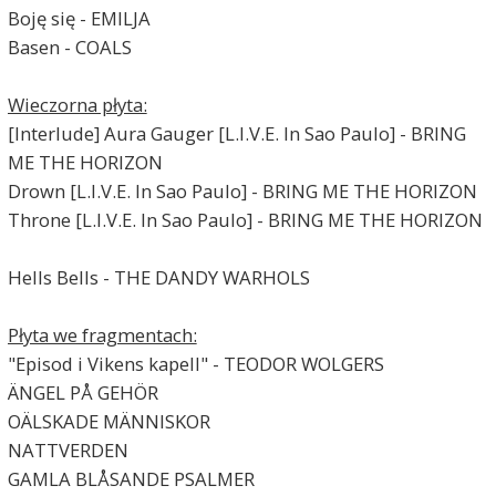
Boję się - EMILJA
Basen - COALS
Wieczorna płyta:
[Interlude] Aura Gauger [L.I.V.E. In Sao Paulo] - BRING
ME THE HORIZON
Drown [L.I.V.E. In Sao Paulo] - BRING ME THE HORIZON
Throne [L.I.V.E. In Sao Paulo] - BRING ME THE HORIZON
Hells Bells - THE DANDY WARHOLS
Płyta we fragmentach:
"Episod i Vikens kapell" - TEODOR WOLGERS
ÄNGEL PÅ GEHÖR
OÄLSKADE MÄNNISKOR
NATTVERDEN
GAMLA BLÅSANDE PSALMER