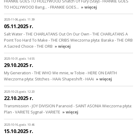
FRANKIE GOES TO HOLLYWOOD Snatch Of Fury (Stay) - FRANKIE GOES
TO HOLLYWOOD Bang... - FRANKIE GOES…
» więcej
2025-11-06, godz. 11:39
05.11.2025 r.
Salt Water - THE CHARLATANS Out On Our Own - THE CHARLATANS A
Point Too Hard To Make - THE CRIBS Wieczorna płyta: Baraka - THE ORB
A Sacred Choice - THE ORB
» więcej
2025-10-31, godz. 14:55
29.10.2025 r.
My Generation - THE WHO We mnie, w Tobie - HERE ON EARTH
Wieczorna płyta: Stitches - HAAi Shapeshift - HAAi
» więcej
2025-10-23, godz. 12:20
22.10.2025 r.
Transmission - JOY DIVISION Paranoid - SAINT ASONIA Wieczorna płyta:
Plan - VARIETE Sygnał - VARIETE
» więcej
2025-10-16, godz. 10:46
15.10.2025 r.