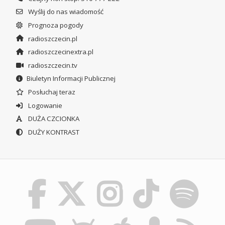
Wyślij do nas wiadomość
Prognoza pogody
radioszczecin.pl
radioszczecinextra.pl
radioszczecin.tv
Biuletyn Informacji Publicznej
Posłuchaj teraz
Logowanie
DUŻA CZCIONKA
DUŻY KONTRAST