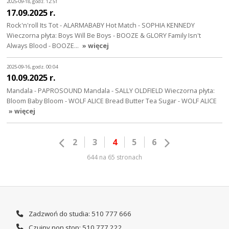
2025-09-18, godz. 12:51
17.09.2025 r.
Rock'n'roll Its Tot - ALARMABABY Hot Match - SOPHIA KENNEDY
Wieczorna płyta: Boys Will Be Boys - BOOZE & GLORY Family Isn't
Always Blood - BOOZE…
» więcej
2025-09-16, godz. 00:04
10.09.2025 r.
Mandala - PAPROSOUND Mandala - SALLY OLDFIELD Wieczorna płyta:
Bloom Baby Bloom - WOLF ALICE Bread Butter Tea Sugar - WOLF ALICE
» więcej
2
3
4
5
6
644 na 65 stronach
Zadzwoń do studia: 510 777 666
Czujny non stop: 510 777 222