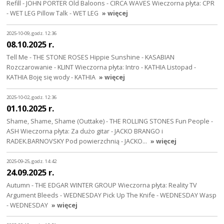
Refill - JOHN PORTER Old Baloons - CIRCA WAVES Wieczorna płyta: CPR
- WET LEG Pillow Talk - WET LEG
» więcej
2025-10-09, godz. 12:36
08.10.2025 r.
Tell Me - THE STONE ROSES Hippie Sunshine - KASABIAN
Rozczarowanie - KLINT Wieczorna płyta: Intro - KATHIA Listopad -
KATHIA Boję się wody - KATHIA
» więcej
2025-10-02, godz. 12:36
01.10.2025 r.
Shame, Shame, Shame (Outtake) - THE ROLLING STONES Fun People -
ASH Wieczorna płyta: Za dużo gitar - JACKO BRANGO i
RADEK.BARNOVSKY Pod powierzchnią - JACKO…
» więcej
2025-09-25, godz. 14:42
24.09.2025 r.
Autumn - THE EDGAR WINTER GROUP Wieczorna płyta: Reality TV
Argument Bleeds - WEDNESDAY Pick Up The Knife - WEDNESDAY Wasp
- WEDNESDAY
» więcej