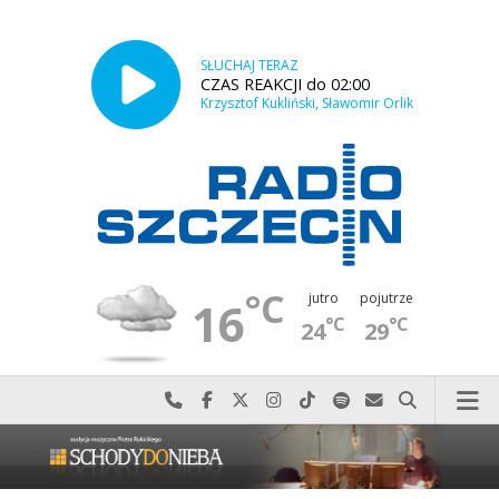
SŁUCHAJ TERAZ
CZAS REAKCJI do 02:00
Krzysztof Kukliński, Sławomir Orlik
°C
jutro
pojutrze
16
°C
°C
24
29
Najlepiej po prostu do nas zadzwoń
Odwiedź nas na Facebook-u
Odwiedź nas na X
Odwiedź nas na Instagram-ie
Odwiedź nas na TikTok-u
Szukaj nas na Spotify
Wyślij do nas w
Szukaj