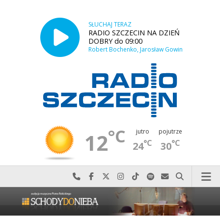
SŁUCHAJ TERAZ
RADIO SZCZECIN NA DZIEŃ
DOBRY do 09:00
Robert Bochenko, Jarosław Gowin
°C
jutro
pojutrze
12
°C
°C
24
30
Najlepiej po prostu do nas zadzwoń
Odwiedź nas na Facebook-u
Odwiedź nas na X
Odwiedź nas na Instagram-ie
Odwiedź nas na TikTok-u
Szukaj nas na Spotify
Wyślij do nas w
Szukaj