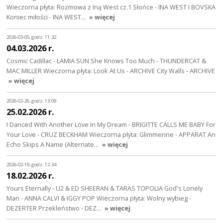
Wieczorna płyta: Rozmowa z Iną West cz.1 Słońce - INA WEST I BOVSKA
Koniec miłości - INA WEST…
» więcej
2026-03-05, godz. 11:32
04.03.2026 r.
Cosmic Cadillac - LAMIA SUN She Knows Too Much - THUNDERCAT &
MAC MILLER Wieczorna płyta: Look At Us - ARCHIVE City Walls - ARCHIVE
» więcej
2026-02-26, godz. 13:09
25.02.2026 r.
I Danced With Another Love In My Dream - BRIGITTE CALLS ME BABY For
Your Love - CRUZ BECKHAM Wieczorna płyta: Glimmerine - APPARAT An
Echo Skips A Name (Alternate…
» więcej
2026-02-19, godz. 12:34
18.02.2026 r.
Yours Eternally - U2 & ED SHEERAN & TARAS TOPOLIA God's Lonely
Man - ANNA CALVI & IGGY POP Wieczorna płyta: Wolny wybieg -
DEZERTER Przekleństwo - DEZ…
» więcej