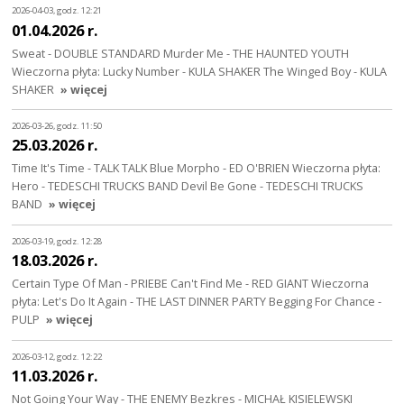
2026-04-03, godz. 12:21
01.04.2026 r.
Sweat - DOUBLE STANDARD Murder Me - THE HAUNTED YOUTH
Wieczorna płyta: Lucky Number - KULA SHAKER The Winged Boy - KULA
SHAKER
» więcej
2026-03-26, godz. 11:50
25.03.2026 r.
Time It's Time - TALK TALK Blue Morpho - ED O'BRIEN Wieczorna płyta:
Hero - TEDESCHI TRUCKS BAND Devil Be Gone - TEDESCHI TRUCKS
BAND
» więcej
2026-03-19, godz. 12:28
18.03.2026 r.
Certain Type Of Man - PRIEBE Can't Find Me - RED GIANT Wieczorna
płyta: Let's Do It Again - THE LAST DINNER PARTY Begging For Chance -
PULP
» więcej
2026-03-12, godz. 12:22
11.03.2026 r.
Not Going Your Way - THE ENEMY Bezkres - MICHAŁ KISIELEWSKI