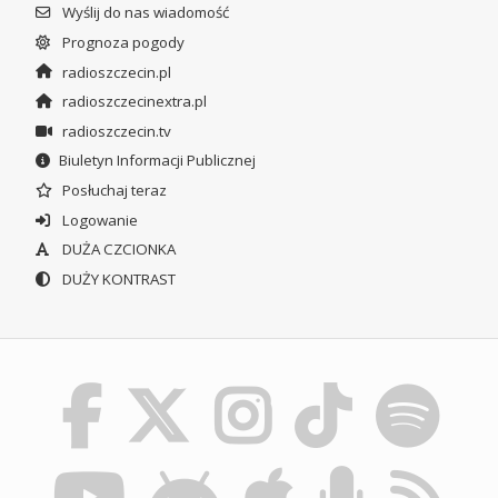
Wyślij do nas wiadomość
Prognoza pogody
radioszczecin.pl
radioszczecinextra.pl
radioszczecin.tv
Biuletyn Informacji Publicznej
Posłuchaj teraz
Logowanie
DUŻA CZCIONKA
DUŻY KONTRAST