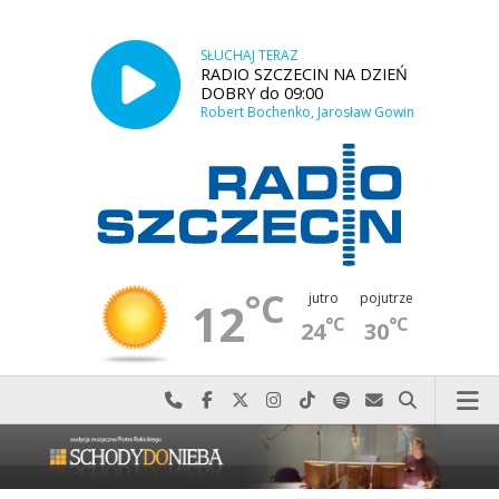
SŁUCHAJ TERAZ
RADIO SZCZECIN NA DZIEŃ
DOBRY do 09:00
Robert Bochenko, Jarosław Gowin
°C
jutro
pojutrze
12
°C
°C
24
30
Najlepiej po prostu do nas zadzwoń
Odwiedź nas na Facebook-u
Odwiedź nas na X
Odwiedź nas na Instagram-ie
Odwiedź nas na TikTok-u
Szukaj nas na Spotify
Wyślij do nas w
Szukaj