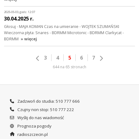
2025-05-03, godz. 12:07
30.04.2025 r.
Głosuj - MAJA KOMAN Czas na umieranie - WOJTEK SZUMAŃSKI
Wieczorna płyta: Snares - BDRMM Microtonic - BDRMM Clarkycat -
BDRMM
» więcej
3
4
5
6
7
644 na 65 stronach
Zadzwoń do studia: 510 777 666
Czujny non stop: 510 777 222
Wyślij do nas wiadomość
Prognoza pogody
radioszczecin.pl