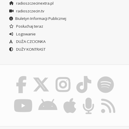
radioszczecinextra.pl
radioszczecin.tv
Biuletyn Informacji Publicznej
Posłuchaj teraz
Logowanie
DUŻA CZCIONKA
DUŻY KONTRAST