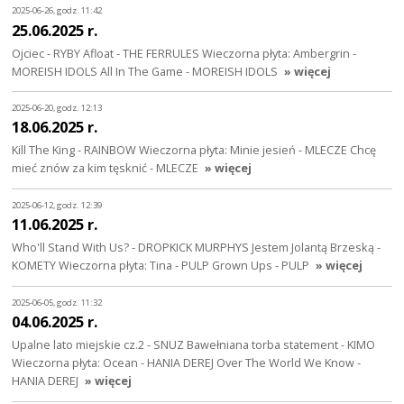
2025-06-26, godz. 11:42
25.06.2025 r.
Ojciec - RYBY Afloat - THE FERRULES Wieczorna płyta: Ambergrin -
MOREISH IDOLS All In The Game - MOREISH IDOLS
» więcej
2025-06-20, godz. 12:13
18.06.2025 r.
Kill The King - RAINBOW Wieczorna płyta: Minie jesień - MLECZE Chcę
mieć znów za kim tęsknić - MLECZE
» więcej
2025-06-12, godz. 12:39
11.06.2025 r.
Who'll Stand With Us? - DROPKICK MURPHYS Jestem Jolantą Brzeską -
KOMETY Wieczorna płyta: Tina - PULP Grown Ups - PULP
» więcej
2025-06-05, godz. 11:32
04.06.2025 r.
Upalne lato miejskie cz.2 - SNUZ Bawełniana torba statement - KIMO
Wieczorna płyta: Ocean - HANIA DEREJ Over The World We Know -
HANIA DEREJ
» więcej