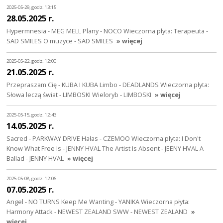
2025-05-29, godz. 13:15
28.05.2025 r.
Hypermnesia - MEG MELL Plany - NOCO Wieczorna płyta: Terapeuta -
SAD SMILES O muzyce - SAD SMILES
» więcej
2025-05-22, godz. 12:00
21.05.2025 r.
Przepraszam Cię - KUBA I KUBA Limbo - DEADLANDS Wieczorna płyta:
Słowa leczą świat - LIMBOSKI Wieloryb - LIMBOSKI
» więcej
2025-05-15, godz. 12:43
14.05.2025 r.
Sacred - PARKWAY DRIVE Hałas - CZEMOO Wieczorna płyta: I Don't
Know What Free Is - JENNY HVAL The Artist Is Absent - JEENY HVAL A
Ballad - JENNY HVAL
» więcej
2025-05-08, godz. 12:06
07.05.2025 r.
Angel - NO TURNS Keep Me Wanting - YANIKA Wieczorna płyta:
Harmony Attack - NEWEST ZEALAND SWW - NEWEST ZEALAND
»
więcej