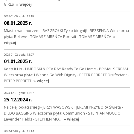
GIRLS
» więcej
2025-01-09, godz. 13:19
08.01.2025 r.
Miasto nad morzem - BAZGROŁKI Tylko biegnij! - BEZSENNA Wieczorna
płyta: Relieve - TOMASZ MREŃCA Portrait - TOMASZ MREŃCA
»
więcej
2025-01-02, godz. 13:27
01.01.2025 r.
Keep It Up - LIMBOSKI & REV.RAY Ready To Go Home - PRIMAL SCREAM
Wieczorna płyta: I Wanna Go With Dignity - PETER PERRETT Disifectant -
PETER PERRETT
» więcej
2024-12-31, godz. 13:57
25.12.2024 r.
Na całej połaci śnieg - JERZY WASOWSKI I JEREMI PRZYBORA Świeta -
DILDO BAGGINS Wieczorna płyta: Communion - STEPHAN MOCCIO
Levender Fields - STEPHEN MO…
» więcej
2024-12-19, godz. 12:14