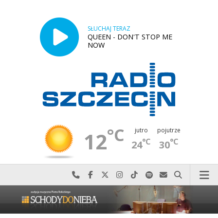
SŁUCHAJ TERAZ
QUEEN - DON'T STOP ME
NOW
°C
jutro
pojutrze
12
°C
°C
24
30
Najlepiej po prostu do nas zadzwoń
Odwiedź nas na Facebook-u
Odwiedź nas na X
Odwiedź nas na Instagram-ie
Odwiedź nas na TikTok-u
Szukaj nas na Spotify
Wyślij do nas w
Szukaj