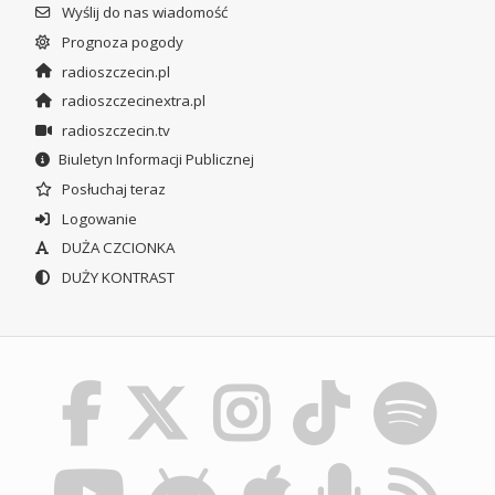
Wyślij do nas wiadomość
Prognoza pogody
radioszczecin.pl
radioszczecinextra.pl
radioszczecin.tv
Biuletyn Informacji Publicznej
Posłuchaj teraz
Logowanie
DUŻA CZCIONKA
DUŻY KONTRAST