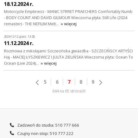
18.12.2024 r.
Motorcycle Emptiness - MANIC STRRET PRAECHERS Comfortably Numb
- BODY COUNT AND DAVID GILMOUR Wieczorna płyta: Still Life (2024
remaster) - THE NEFILIM Melt…
» więcej
2024-12-12, godz. 13:28
11.12.2024 r.
Rozmowa z mikołajami: Szczecińska gwiazdka - SZCZECIŃSCY ARTYŚCI
Haj - MACIEJ ŁYSZKIEWICZ I JULITA ZIELIŃSKA Wieczorna płyta: Ocean To
Ocean (Live 2024)…
» więcej
5
6
7
8
9
644 na 65 stronach
Zadzwoń do studia: 510 777 666
Czujny non stop: 510 777 222