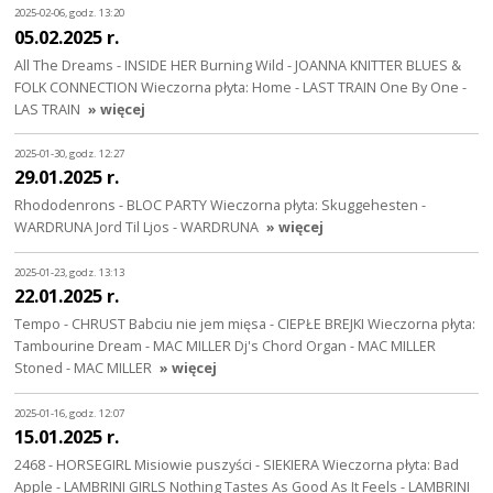
2025-02-06, godz. 13:20
05.02.2025 r.
All The Dreams - INSIDE HER Burning Wild - JOANNA KNITTER BLUES &
FOLK CONNECTION Wieczorna płyta: Home - LAST TRAIN One By One -
LAS TRAIN
» więcej
2025-01-30, godz. 12:27
29.01.2025 r.
Rhododenrons - BLOC PARTY Wieczorna płyta: Skuggehesten -
WARDRUNA Jord Til Ljos - WARDRUNA
» więcej
2025-01-23, godz. 13:13
22.01.2025 r.
Tempo - CHRUST Babciu nie jem mięsa - CIEPŁE BREJKI Wieczorna płyta:
Tambourine Dream - MAC MILLER Dj's Chord Organ - MAC MILLER
Stoned - MAC MILLER
» więcej
2025-01-16, godz. 12:07
15.01.2025 r.
2468 - HORSEGIRL Misiowie puszyści - SIEKIERA Wieczorna płyta: Bad
Apple - LAMBRINI GIRLS Nothing Tastes As Good As It Feels - LAMBRINI