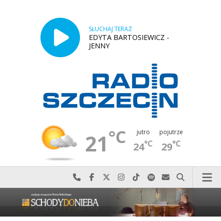
SŁUCHAJ TERAZ
EDYTA BARTOSIEWICZ -
JENNY
°C
jutro
pojutrze
21
°C
°C
24
29
Najlepiej po prostu do nas zadzwoń
Odwiedź nas na Facebook-u
Odwiedź nas na X
Odwiedź nas na Instagram-ie
Odwiedź nas na TikTok-u
Szukaj nas na Spotify
Wyślij do nas w
Szukaj