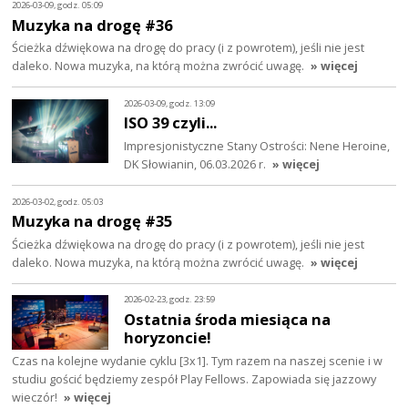
2026-03-09, godz. 05:09
Muzyka na drogę #36
Ścieżka dźwiękowa na drogę do pracy (i z powrotem), jeśli nie jest
daleko. Nowa muzyka, na którą można zwrócić uwagę.
» więcej
2026-03-09, godz. 13:09
ISO 39 czyli...
Impresjonistyczne Stany Ostrości: Nene Heroine,
DK Słowianin, 06.03.2026 r.
» więcej
2026-03-02, godz. 05:03
Muzyka na drogę #35
Ścieżka dźwiękowa na drogę do pracy (i z powrotem), jeśli nie jest
daleko. Nowa muzyka, na którą można zwrócić uwagę.
» więcej
2026-02-23, godz. 23:59
Ostatnia środa miesiąca na
horyzoncie!
Czas na kolejne wydanie cyklu [3x1]. Tym razem na naszej scenie i w
studiu gościć będziemy zespół Play Fellows. Zapowiada się jazzowy
wieczór!
» więcej