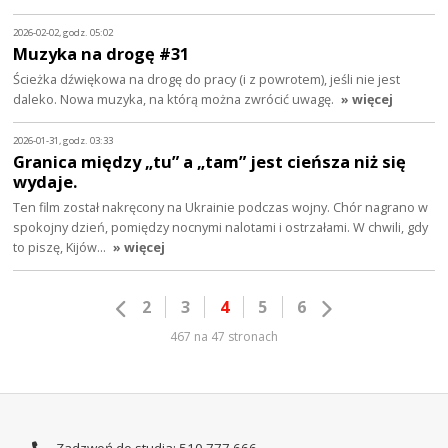
2026-02-02, godz. 05:02
Muzyka na drogę #31
Ścieżka dźwiękowa na drogę do pracy (i z powrotem), jeśli nie jest
daleko. Nowa muzyka, na którą można zwrócić uwagę.
» więcej
2026-01-31, godz. 03:33
Granica między „tu” a „tam” jest cieńsza niż się
wydaje.
Ten film został nakręcony na Ukrainie podczas wojny. Chór nagrano w
spokojny dzień, pomiędzy nocnymi nalotami i ostrzałami. W chwili, gdy
to piszę, Kijów…
» więcej
2
3
4
5
6
467 na 47 stronach
Zadzwoń do studia: 510 777 666