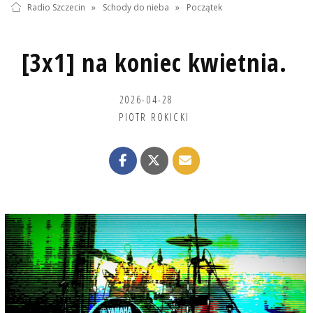
Radio Szczecin
»
Schody do nieba
»
Początek
[3x1] na koniec kwietnia.
2026-04-28
PIOTR ROKICKI