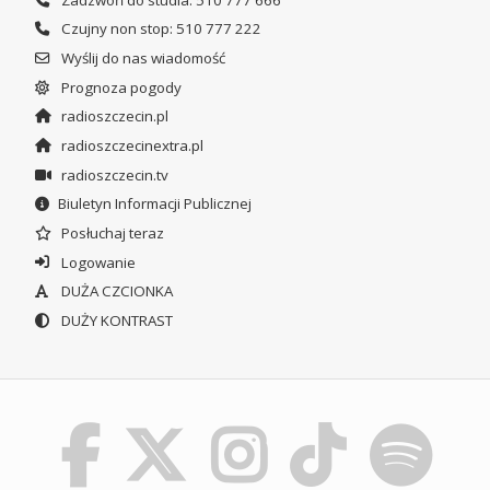
Czujny non stop: 510 777 222
Wyślij do nas wiadomość
Prognoza pogody
radioszczecin.pl
radioszczecinextra.pl
radioszczecin.tv
Biuletyn Informacji Publicznej
Posłuchaj teraz
Logowanie
DUŻA CZCIONKA
DUŻY KONTRAST