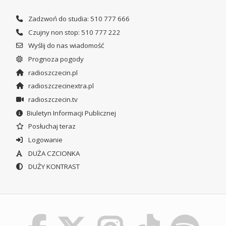
Zadzwoń do studia: 510 777 666
Czujny non stop: 510 777 222
Wyślij do nas wiadomość
Prognoza pogody
radioszczecin.pl
radioszczecinextra.pl
radioszczecin.tv
Biuletyn Informacji Publicznej
Posłuchaj teraz
Logowanie
DUŻA CZCIONKA
DUŻY KONTRAST