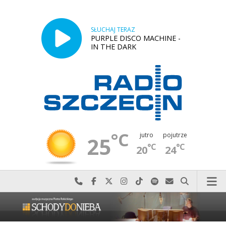
SŁUCHAJ TERAZ
PURPLE DISCO MACHINE -
IN THE DARK
°C
jutro
pojutrze
25
°C
°C
20
24
Najlepiej po prostu do nas zadzwoń
Odwiedź nas na Facebook-u
Odwiedź nas na X
Odwiedź nas na Instagram-ie
Odwiedź nas na TikTok-u
Szukaj nas na Spotify
Wyślij do nas w
Szukaj