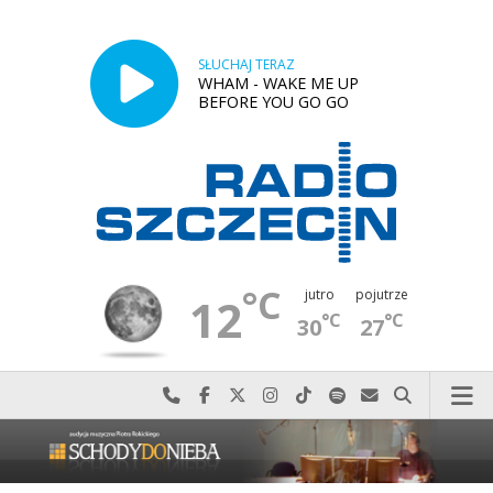
SŁUCHAJ TERAZ
WHAM - WAKE ME UP
BEFORE YOU GO GO
°C
jutro
pojutrze
12
°C
°C
30
27
Najlepiej po prostu do nas zadzwoń
Odwiedź nas na Facebook-u
Odwiedź nas na X
Odwiedź nas na Instagram-ie
Odwiedź nas na TikTok-u
Szukaj nas na Spotify
Wyślij do nas w
Szukaj