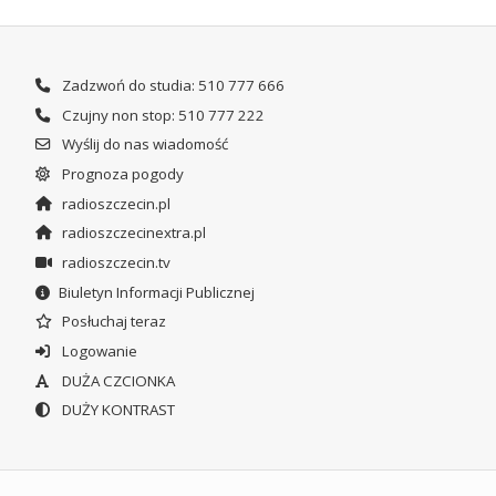
Zadzwoń do studia: 510 777 666
Czujny non stop: 510 777 222
Wyślij do nas wiadomość
Prognoza pogody
radioszczecin.pl
radioszczecinextra.pl
radioszczecin.tv
Biuletyn Informacji Publicznej
Posłuchaj teraz
Logowanie
DUŻA CZCIONKA
DUŻY KONTRAST