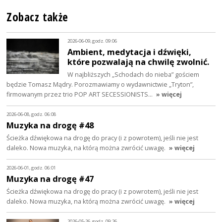
Zobacz także
2026-06-09, godz. 09:06
Ambient, medytacja i dźwięki,
które pozwalają na chwilę zwolnić.
W najbliższych „Schodach do nieba” gościem
będzie Tomasz Mądry. Porozmawiamy o wydawnictwie „Tryton”,
firmowanym przez trio POP ART SECESSIONISTS…
» więcej
2026-06-08, godz. 06:08
Muzyka na drogę #48
Ścieżka dźwiękowa na drogę do pracy (i z powrotem), jeśli nie jest
daleko. Nowa muzyka, na którą można zwrócić uwagę.
» więcej
2026-06-01, godz. 06:01
Muzyka na drogę #47
Ścieżka dźwiękowa na drogę do pracy (i z powrotem), jeśli nie jest
daleko. Nowa muzyka, na którą można zwrócić uwagę.
» więcej
2026-05-26, godz. 09:26