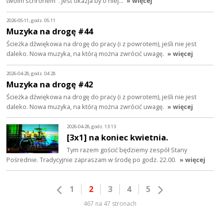
twoim schronem". Jest okazja by o niej…
» więcej
2026-05-11, godz. 05:11
Muzyka na drogę #44
Ścieżka dźwiękowa na drogę do pracy (i z powrotem), jeśli nie jest
daleko. Nowa muzyka, na którą można zwrócić uwagę.
» więcej
2026-04-28, godz. 04:28
Muzyka na drogę #42
Ścieżka dźwiękowa na drogę do pracy (i z powrotem), jeśli nie jest
daleko. Nowa muzyka, na którą można zwrócić uwagę.
» więcej
2026-04-28, godz. 13:13
[3x1] na koniec kwietnia.
Tym razem gościć będziemy zespół Stany
Pośrednie. Tradycyjnie zapraszam w środę po godz. 22.00.
» więcej
1
2
3
4
5
467 na 47 stronach