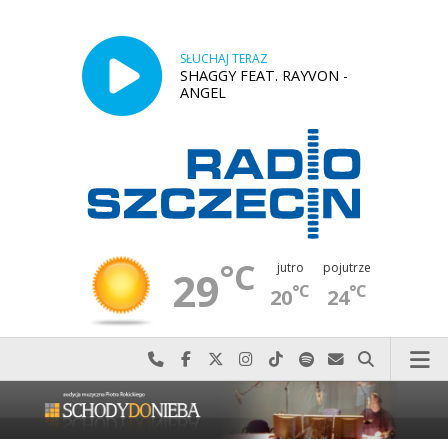
SŁUCHAJ TERAZ
SHAGGY FEAT. RAYVON -
ANGEL
°C
jutro
pojutrze
29
°C
°C
20
24
Najlepiej po prostu do nas zadzwoń
Odwiedź nas na Facebook-u
Odwiedź nas na X
Odwiedź nas na Instagram-ie
Odwiedź nas na TikTok-u
Szukaj nas na Spotify
Wyślij do nas w
Szukaj