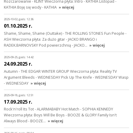
Rozczarowanie - KLINT Wieczorna płyta: Intro - KATHIA Listopad -
KATHIA Boję się wody - KATHIA
» więcej
2025-10-02, godz. 12:36
01.10.2025 r.
Shame, Shame, Shame (Outtake) - THE ROLLING STONES Fun People -
ASH Wieczorna płyta: Za dużo gitar - JACKO BRANGO i
RADEK.BARNOVSKY Pod powierzchnią - JACKO…
» więcej
2025-09-25, godz. 14:42
24.09.2025 r.
Autumn - THE EDGAR WINTER GROUP Wieczorna płyta: Reality TV
Argument Bleeds - WEDNESDAY Pick Up The Knife - WEDNESDAY Wasp
- WEDNESDAY
» więcej
2025-09-18, godz. 12:51
17.09.2025 r.
Rock'n'roll Its Tot - ALARMABABY Hot Match - SOPHIA KENNEDY
Wieczorna płyta: Boys Will Be Boys - BOOZE & GLORY Family Isn't
Always Blood - BOOZE…
» więcej