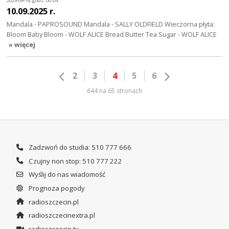
2025-09-16, godz. 00:04
10.09.2025 r.
Mandala - PAPROSOUND Mandala - SALLY OLDFIELD Wieczorna płyta:
Bloom Baby Bloom - WOLF ALICE Bread Butter Tea Sugar - WOLF ALICE
» więcej
2
3
4
5
6
644 na 65 stronach
Zadzwoń do studia: 510 777 666
Czujny non stop: 510 777 222
Wyślij do nas wiadomość
Prognoza pogody
radioszczecin.pl
radioszczecinextra.pl
radioszczecin.tv