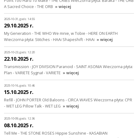
Point Too Hard To Make - THE CRIBS Wieczorna płyta: Baraka - THE ORB
A Sacred Choice - THE ORB
» więcej
2025-10-31, godz. 14:55
29.10.2025 r.
My Generation - THE WHO We mnie, w Tobie - HERE ON EARTH
Wieczorna płyta: Stitches - HAAi Shapeshift - HAAi
» więcej
2025-10-23, godz. 12:20
22.10.2025 r.
Transmission - JOY DIVISION Paranoid - SAINT ASONIA Wieczorna płyta:
Plan - VARIETE Sygnał - VARIETE
» więcej
2025-10-16, godz. 10:46
15.10.2025 r.
Refill - JOHN PORTER Old Baloons - CIRCA WAVES Wieczorna płyta: CPR
- WET LEG Pillow Talk - WET LEG
» więcej
2025-10-09, godz. 12:36
08.10.2025 r.
Tell Me - THE STONE ROSES Hippie Sunshine - KASABIAN