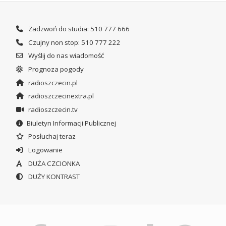
Zadzwoń do studia: 510 777 666
Czujny non stop: 510 777 222
Wyślij do nas wiadomość
Prognoza pogody
radioszczecin.pl
radioszczecinextra.pl
radioszczecin.tv
Biuletyn Informacji Publicznej
Posłuchaj teraz
Logowanie
DUŻA CZCIONKA
DUŻY KONTRAST