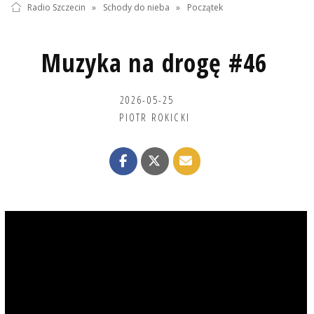
Radio Szczecin
»
Schody do nieba
»
Początek
Muzyka na drogę #46
2026-05-25
PIOTR ROKICKI