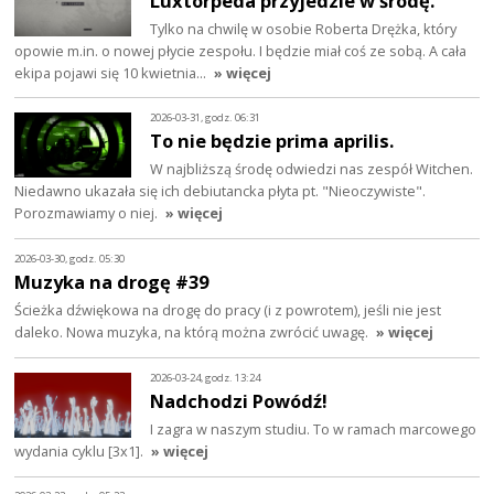
Luxtorpeda przyjedzie w środę.
Tylko na chwilę w osobie Roberta Drężka, który
opowie m.in. o nowej płycie zespołu. I będzie miał coś ze sobą. A cała
ekipa pojawi się 10 kwietnia…
» więcej
2026-03-31, godz. 06:31
To nie będzie prima aprilis.
W najbliższą środę odwiedzi nas zespół Witchen.
Niedawno ukazała się ich debiutancka płyta pt. "Nieoczywiste".
Porozmawiamy o niej.
» więcej
2026-03-30, godz. 05:30
Muzyka na drogę #39
Ścieżka dźwiękowa na drogę do pracy (i z powrotem), jeśli nie jest
daleko. Nowa muzyka, na którą można zwrócić uwagę.
» więcej
2026-03-24, godz. 13:24
Nadchodzi Powódź!
I zagra w naszym studiu. To w ramach marcowego
wydania cyklu [3x1].
» więcej