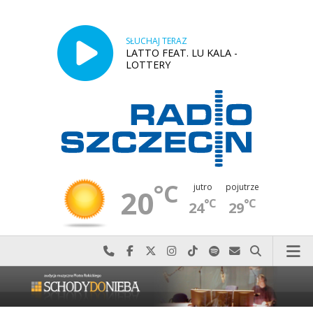
SŁUCHAJ TERAZ
LATTO FEAT. LU KALA -
LOTTERY
°C
jutro
pojutrze
20
°C
°C
24
29
Najlepiej po prostu do nas zadzwoń
Odwiedź nas na Facebook-u
Odwiedź nas na X
Odwiedź nas na Instagram-ie
Odwiedź nas na TikTok-u
Szukaj nas na Spotify
Wyślij do nas w
Szukaj