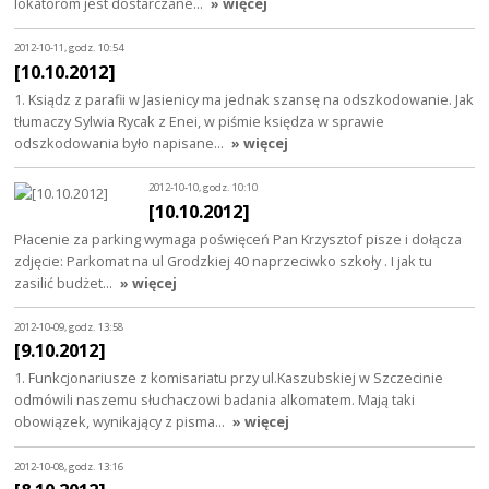
lokatorom jest dostarczane…
» więcej
2012-10-11, godz. 10:54
[10.10.2012]
1. Ksiądz z parafii w Jasienicy ma jednak szansę na odszkodowanie. Jak
tłumaczy Sylwia Rycak z Enei, w piśmie księdza w sprawie
odszkodowania było napisane…
» więcej
2012-10-10, godz. 10:10
[10.10.2012]
Płacenie za parking wymaga poświęceń Pan Krzysztof pisze i dołącza
zdjęcie: Parkomat na ul Grodzkiej 40 naprzeciwko szkoły . I jak tu
zasilić budżet…
» więcej
2012-10-09, godz. 13:58
[9.10.2012]
1. Funkcjonariusze z komisariatu przy ul.Kaszubskiej w Szczecinie
odmówili naszemu słuchaczowi badania alkomatem. Mają taki
obowiązek, wynikający z pisma…
» więcej
2012-10-08, godz. 13:16