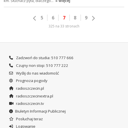
km. Słuchacz pyta, dlaczego…
» więcej
5
6
7
8
9
325 na 33 stronach
Zadzwoń do studia: 510 777 666
Czujny non stop: 510 777 222
Wyślij do nas wiadomość
Prognoza pogody
radioszczecin.pl
radioszczecinextra.pl
radioszczecin.tv
Biuletyn Informacji Publicznej
Posłuchaj teraz
Logowanie