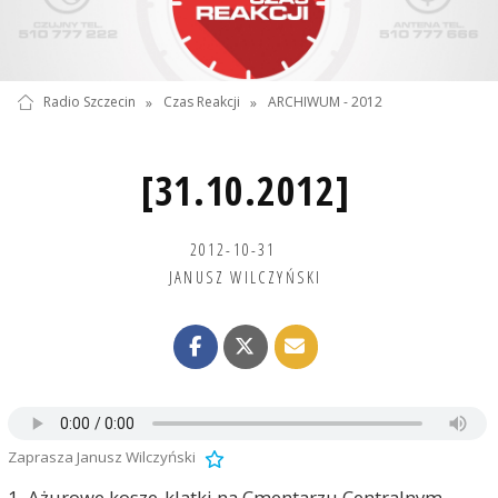
Radio Szczecin
»
Czas Reakcji
»
ARCHIWUM - 2012
[31.10.2012]
2012-10-31
JANUSZ WILCZYŃSKI
Zaprasza Janusz Wilczyński
1. Ażurowe kosze-klatki na Cmentarzu Centralnym