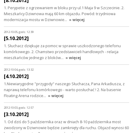
[8.10.2012]
1. Perypetie z ogrzewaniem w bloku przy ul.1 Maja 9 w Szczecinie. 2.
Mieszkańcy Dziwnowa mają 60 km objazdu. Powód: trzydniowa
modernizacja mostu w Dziwnowie…
» więcej
2012-10-05, godz. 12:39
[5.10.2012]
1. Słuchacz dziękuje za pomoc w sprawie uszkodzonego telefonu
komórkowego. 2. Chamstwo przedstawicieli handlowych - relacja
mieszkańców jednego z bloków…
» więcej
2012-10-04, godz. 13:32
[4.10.2012]
1.Niewiarygodne "przygody" naszego Słuchacza, Pana Arkadiusza, z
naprawą telefonu komórkowego - warto posłuchać ! 2. Na basenie
Floating Arena rodzice…
» więcej
2012-10-03, godz. 12:57
[3.10.2012]
1. Od dziś do 5 października oraz w dniach 8-10 października most
zwodzony w Dziwnowie będzie zamknięty dla ruchu. Objazd wynosi 60