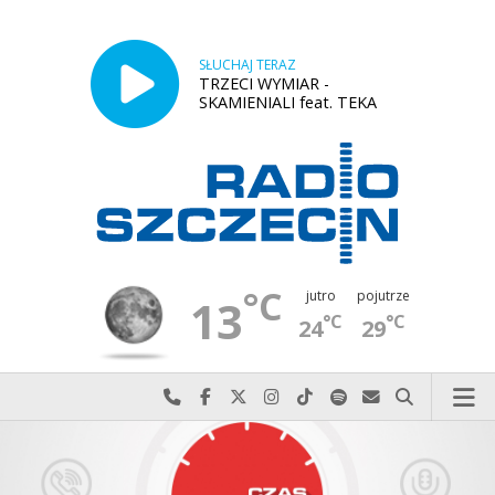
SŁUCHAJ TERAZ
TRZECI WYMIAR -
SKAMIENIALI feat. TEKA
°C
jutro
pojutrze
13
°C
°C
24
29
Najlepiej po prostu do nas zadzwoń
Odwiedź nas na Facebook-u
Odwiedź nas na X
Odwiedź nas na Instagram-ie
Odwiedź nas na TikTok-u
Szukaj nas na Spotify
Wyślij do nas w
Szukaj