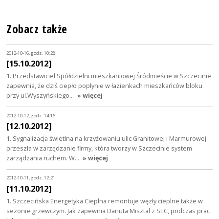
Zobacz także
2012-10-16, godz. 10:28
[15.10.2012]
1. Przedstawiciel Spółdzielni mieszkaniowej Śródmieście w Szczecinie
zapewnia, że dziś ciepło popłynie w łazienkach mieszkańców bloku
przy ul.Wyszyńskiego…
» więcej
2012-10-12, godz. 14:16
[12.10.2012]
1. Sygnalizacja świetlna na krzyżowaniu ulic Granitowej i Marmurowej
przeszła w zarządzanie firmy, która tworzy w Szczecinie system
zarządzania ruchem. W…
» więcej
2012-10-11, godz. 12:21
[11.10.2012]
1. Szczecińska Energetyka Cieplna remontuje węzły cieplne także w
sezonie grzewczym. Jak zapewnia Danuta Misztal z SEC, podczas prac