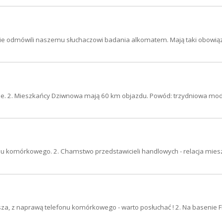
inie odmówili naszemu słuchaczowi badania alkomatem. Mają taki obowią
inie. 2. Mieszkańcy Dziwnowa mają 60 km objazdu. Powód: trzydniowa mod
nu komórkowego. 2. Chamstwo przedstawicieli handlowych - relacja mie
a, z naprawą telefonu komórkowego - warto posłuchać ! 2. Na basenie F