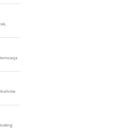
zek,
ernizacja
szkańców
loating