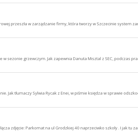
urowej przeszła w zarządzanie firmy, która tworzy w Szczecinie system z
że w sezonie grzewczym. Jak zapewnia Danuta Misztal z SEC, podczas pra
nie. Jak tłumaczy Sylwia Rycak z Enei, w piśmie księdza w sprawie odsz
za zdjęcie: Parkomat na ul Grodzkiej 40 naprzeciwko szkoły . I jak tu zas