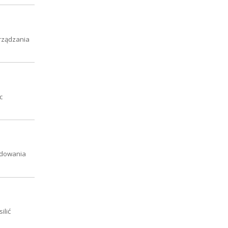
arządzania
c
kodowania
ilić