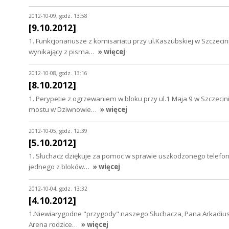
2012-10-09, godz. 13:58
[9.10.2012]
1. Funkcjonariusze z komisariatu przy ul.Kaszubskiej w Szczec
wynikający z pisma…
» więcej
2012-10-08, godz. 13:16
[8.10.2012]
1. Perypetie z ogrzewaniem w bloku przy ul.1 Maja 9 w Szczec
mostu w Dziwnowie…
» więcej
2012-10-05, godz. 12:39
[5.10.2012]
1. Słuchacz dziękuje za pomoc w sprawie uszkodzonego telefo
jednego z bloków…
» więcej
2012-10-04, godz. 13:32
[4.10.2012]
1.Niewiarygodne "przygody" naszego Słuchacza, Pana Arkadiusz
Arena rodzice…
» więcej