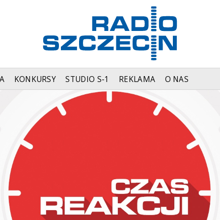
A
KONKURSY
STUDIO S-1
REKLAMA
O NAS