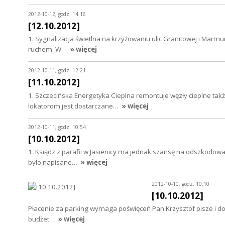
2012-10-12, godz. 14:16
[12.10.2012]
1. Sygnalizacja świetlna na krzyżowaniu ulic Granitowej i Marm
ruchem. W…
» więcej
2012-10-11, godz. 12:21
[11.10.2012]
1. Szczecińska Energetyka Cieplna remontuje węzły cieplne tak
lokatorom jest dostarczane…
» więcej
2012-10-11, godz. 10:54
[10.10.2012]
1. Ksiądz z parafii w Jasienicy ma jednak szansę na odszkodowa
było napisane…
» więcej
2012-10-10, godz. 10:10
[10.10.2012]
Płacenie za parking wymaga poświęceń Pan Krzysztof pisze i dołąc
budżet…
» więcej