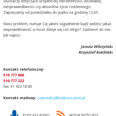
Słuchaczy dotyczące urzędniczej nierzetelności, wszelakiej
niesprawiedliwości czy absurdów życia codziennego.
Zapraszamy od poniedziałku do piątku na godzinę 12.05.
Masz problem, nurtuje Cię jakieś zagadnienie bądź widzisz jakąś
nieprawidłowość a może dzieje się coś złego? Zadzwoń do nas
lub napisz.
Janusz Wilczyński
Krzysztof Kukliński
Kontakt telefoniczny:
510 777 666
510 777 222
fax: 91 423 18 80
Kontakt mailowy:
czasreakcji@radioszczecin.pl
PODCAST AUDIO
AKTUALNOŚCI RSS