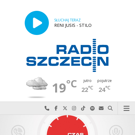
SŁUCHAJ TERAZ
RENI JUSIS - STILO
°C
jutro
pojutrze
19
°C
°C
22
24
Najlepiej po prostu do nas zadzwoń
Odwiedź nas na Facebook-u
Odwiedź nas na X
Odwiedź nas na Instagram-ie
Odwiedź nas na TikTok-u
Szukaj nas na Spotify
Wyślij do nas w
Szukaj