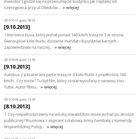
inwestor zgodził się na przesunięcie budynku jak najdalej od
szeregowca przy ul.Obłoków…
» więcej
2013-10-11, godz. 09:53
[9.10.2013]
1.Kierowca busa, który jechał ponad 140 km/h trasą nr 3 w stronę
Świnoujście koło Rurki, dostanie mandat i 8 punktów karnych -
zapowiedziała na naszej…
» więcej
2013-10-09, godz. 11:59
[9.10.2013]
Autobus z pasażerami pędzi trasą nr 3 koło Rurki z prędkością 140
km/h . Czy może? Tu był film, który został wycofany z serwisu You
Tube. Autor filmu…
» więcej
2013-10-08, godz. 13:44
[8.10.2013]
1. Czy niepełnosprawny na wózku inwalidzkim może jechać po drodze
publicznej? Rozmowa z aspirant sztabową Anną Gembalą z Komendy
Wojewódzkiej Policji…
» więcej