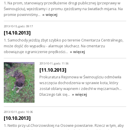
1. Na prom, stanowiący przedłużenie drogi publicznej (przeprawy w
Świnoujściu), wjeżdżamy i z promu zjeżdżamy na światłach mijania. Na
promie powinniśmy…
» więcej
2013-10-15, godz. 09:17
[14.10.2013]
1. Samochody jeżdżą zbyt szybko po terenie Cmentarza Centralnego,
może dojść do wypadku - alarmuje słuchacz. Na cmentarzu
obowiązuje ograniczenie prędkości…
» więcej
2013-10-11, godz. 11:56
[11.10.2013]
Prokuratura Rejonowa w Świnoujściu odmówiła
wszczęcia dochodzenia w sprawie kota, który
został oblany wapnem i zdechł w męczarniach...
Dlaczego tak się…
» więcej
2013-10-11, godz. 10:36
[10.10.2013]
1. Netto przy ul.Chorzowskiej na Osowie powstanie. Rzecz w tym, aby