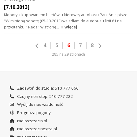
2013-10-08, godz. 13:19
[7.10.2013]
Kłopoty z kupowaniem biletów u kierowcy autobusu Pani Ania pisze:
"W minioną sobotę (05-10-2013) wsiadłam do autobusu linii 61 na
przystanku " Reda" w stronę…
» więcej
4
5
6
7
8
285 na 29 stronach
Zadzwoń do studia: 510 777 666
Czujny non stop: 510 777 222
Wyślij do nas wiadomość
Prognoza pogody
radioszczecin.pl
radioszczecinextra.pl