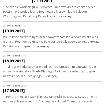
[20.09.2013]
1. Skażenie wodociągu w Pyrzycach. Do odwołania mieszkańcy nie
powinni pić wody z kranu.Rozmowa z kierownikiem Zakładu
Wodociągów i Kanalizacji Pyrzyckiego…
» więcej
2013-09-20, godz. 11:07
[19.09.2013]
Jak uniknąć nierzetelnych pracodawców zatrudniających Polaków za
granicą? Rozmowa z Grażyną Pawlatą-Ich z Okręgowego Inspektoratu
Państwowej Inspekcji…
» więcej
2013-09-18, godz. 13:15
[18.09.2013]
1. Tylko w wyjątkowych przypadkach, po uprzednim umówieniu się,
możemy w siedzibie Strefy Płatnego Parkowania zobaczyć zdjęcie
naszego pojazdu stojącego…
» więcej
2013-09-18, godz. 09:33
[17.09.2013]
1. Półtora miesiąca czekali mieszkańcy ul.5-go Lipca w Szczecinie na
naprawę dziury w jezdni. Dlaczego tak długo? Tłumaczy rzecznik