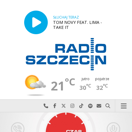
SŁUCHAJ TERAZ
TOM NOVY FEAT. LIMA -
TAKE IT
°C
jutro
pojutrze
21
°C
°C
30
32
Najlepiej po prostu do nas zadzwoń
Odwiedź nas na Facebook-u
Odwiedź nas na X
Odwiedź nas na Instagram-ie
Odwiedź nas na TikTok-u
Szukaj nas na Spotify
Wyślij do nas w
Szukaj