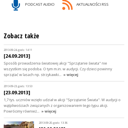
PODCAST AUDIO
AKTUALNOŚCI RSS
Zobacz także
2013-09-24, godz. 14:11
[24.09.2013]
Sposób prowadzenia światowej akcji "Sprzątanie świata" nie
wszystkim się podoba. O tym m.in. w audycji. Czy dzieci powinny
sprzątać w lasach np. strzykawki…
» więcej
2013-09-23, godz. 13:53
[23.09.2013]
1,7 tys. uczniów wzięło udział w akcji "Sprzątanie Świata". W audycji o
wątpliwościach związanych z organizowaniem tego typu akcji.
Powrócimy również…
» więcej
2013-09-20, godz. 13:36