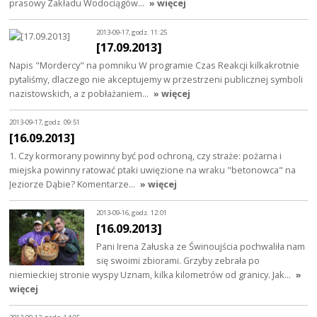
prasowy Zakładu Wodociągów…
» więcej
2013-09-17, godz. 11:25
[17.09.2013]
Napis "Mordercy" na pomniku W programie Czas Reakcji kilkakrotnie
pytaliśmy, dlaczego nie akceptujemy w przestrzeni publicznej symboli
nazistowskich, a z pobłażaniem…
» więcej
2013-09-17, godz. 09:51
[16.09.2013]
1. Czy kormorany powinny być pod ochroną, czy straże: pożarna i
miejska powinny ratować ptaki uwięzione na wraku "betonowca" na
Jeziorze Dąbie? Komentarze…
» więcej
2013-09-16, godz. 12:01
[16.09.2013]
Pani Irena Załuska ze Świnoujścia pochwaliła nam
się swoimi zbiorami. Grzyby zebrała po
niemieckiej stronie wyspy Uznam, kilka kilometrów od granicy. Jak…
»
więcej