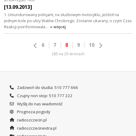
2013-09-13, godz. 14:05
[13.09.2013]
1. Umundurowany policjant, na służbowym motocyklu, jeździł na
jednym kole po ulicy Wałów Chrobrego. Zostanie ukarany, o czym Czas
Reakcji poinformowała…
» więcej
6
7
8
9
10
285 na 29 stronach
Zadzwoń do studia: 510 777 666
Czujny non stop: 510 777 222
Wyślij do nas wiadomość
Prognoza pogody
radioszczecin.pl
radioszczecinextra.pl