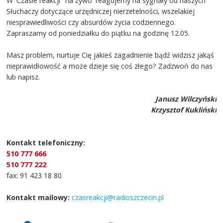
W 'Czasie reakcji' 'na żywo' reagujemy na sygnały od naszych
Słuchaczy dotyczące urzędniczej nierzetelności, wszelakiej
niesprawiedliwości czy absurdów życia codziennego.
Zapraszamy od poniedziałku do piątku na godzinę 12.05.
Masz problem, nurtuje Cię jakieś zagadnienie bądź widzisz jakąś
nieprawidłowość a może dzieje się coś złego? Zadzwoń do nas
lub napisz.
Janusz Wilczyński
Krzysztof Kukliński
Kontakt telefoniczny:
510 777 666
510 777 222
fax: 91 423 18 80
Kontakt mailowy:
czasreakcji@radioszczecin.pl