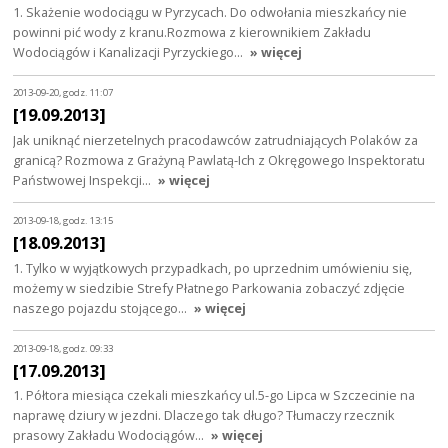
1. Skażenie wodociągu w Pyrzycach. Do odwołania mieszkańcy nie
powinni pić wody z kranu.Rozmowa z kierownikiem Zakładu
Wodociągów i Kanalizacji Pyrzyckiego…
» więcej
2013-09-20, godz. 11:07
[19.09.2013]
Jak uniknąć nierzetelnych pracodawców zatrudniających Polaków za
granicą? Rozmowa z Grażyną Pawlatą-Ich z Okręgowego Inspektoratu
Państwowej Inspekcji…
» więcej
2013-09-18, godz. 13:15
[18.09.2013]
1. Tylko w wyjątkowych przypadkach, po uprzednim umówieniu się,
możemy w siedzibie Strefy Płatnego Parkowania zobaczyć zdjęcie
naszego pojazdu stojącego…
» więcej
2013-09-18, godz. 09:33
[17.09.2013]
1. Półtora miesiąca czekali mieszkańcy ul.5-go Lipca w Szczecinie na
naprawę dziury w jezdni. Dlaczego tak długo? Tłumaczy rzecznik
prasowy Zakładu Wodociągów…
» więcej