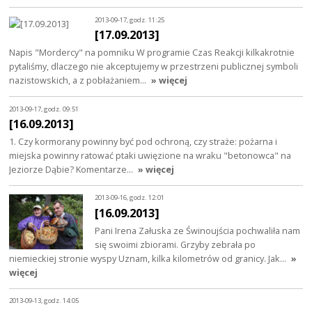
2013-09-17, godz. 11:25
[17.09.2013]
Napis "Mordercy" na pomniku W programie Czas Reakcji kilkakrotnie
pytaliśmy, dlaczego nie akceptujemy w przestrzeni publicznej symboli
nazistowskich, a z pobłażaniem…
» więcej
2013-09-17, godz. 09:51
[16.09.2013]
1. Czy kormorany powinny być pod ochroną, czy straże: pożarna i
miejska powinny ratować ptaki uwięzione na wraku "betonowca" na
Jeziorze Dąbie? Komentarze…
» więcej
2013-09-16, godz. 12:01
[16.09.2013]
Pani Irena Załuska ze Świnoujścia pochwaliła nam
się swoimi zbiorami. Grzyby zebrała po
niemieckiej stronie wyspy Uznam, kilka kilometrów od granicy. Jak…
»
więcej
2013-09-13, godz. 14:05