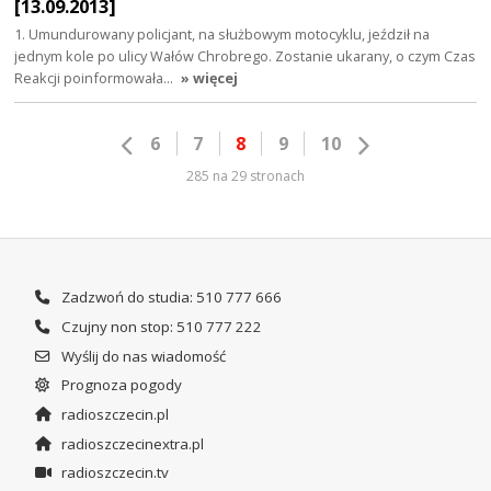
[13.09.2013]
1. Umundurowany policjant, na służbowym motocyklu, jeździł na
jednym kole po ulicy Wałów Chrobrego. Zostanie ukarany, o czym Czas
Reakcji poinformowała…
» więcej
6
7
8
9
10
285 na 29 stronach
Zadzwoń do studia: 510 777 666
Czujny non stop: 510 777 222
Wyślij do nas wiadomość
Prognoza pogody
radioszczecin.pl
radioszczecinextra.pl
radioszczecin.tv