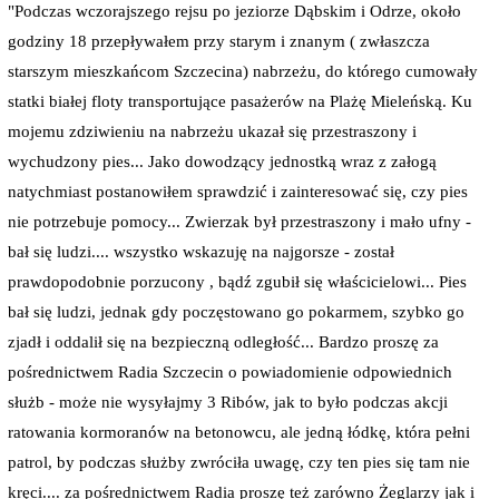
"Podczas wczorajszego rejsu po jeziorze Dąbskim i Odrze, około
godziny 18 przepływałem przy starym i znanym ( zwłaszcza
starszym mieszkańcom Szczecina) nabrzeżu, do którego cumowały
statki białej floty transportujące pasażerów na
Plażę Mieleńską. Ku
mojemu zdziwieniu na nabrzeżu ukazał się przestraszony i
wychudzony pies... Jako dowodzący jednostką wraz z załogą
natychmiast postanowiłem sprawdzić i zainteresować się, czy pies
nie potrzebuje pomocy... Zwierzak był przestraszony i mało ufny -
bał się ludzi.... wszystko wskazuję na najgorsze - został
prawdopodobnie porzucony , bądź zgubił się właścicielowi... Pies
bał się ludzi, jednak gdy poczęstowano go pokarmem, szybko go
zjadł i oddalił się na bezpieczną odległość... Bardzo proszę za
pośrednictwem Radia Szczecin o powiadomienie odpowiednich
służb - może nie wysyłajmy 3 Ribów, jak to było podczas akcji
ratowania kormoranów na betonowcu, ale jedną łódkę, która pełni
patrol, by podczas służby zwróciła uwagę, czy ten pies się tam nie
kręci.... za pośrednictwem Radia proszę też zarówno Żeglarzy jak i