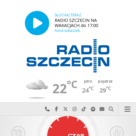
SŁUCHAJ TERAZ
RADIO SZCZECIN NA
WAKACJACH do 17:00
Anna Łukaszek
°C
jutro
pojutrze
22
°C
°C
24
29
Najlepiej po prostu do nas zadzwoń
Odwiedź nas na Facebook-u
Odwiedź nas na X
Odwiedź nas na Instagram-ie
Odwiedź nas na TikTok-u
Szukaj nas na Spotify
Wyślij do nas w
Szukaj