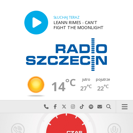
SŁUCHAJ TERAZ
LEANN RIMES - CAN'T
FIGHT THE MOONLIGHT
°C
jutro
pojutrze
14
°C
°C
27
22
Najlepiej po prostu do nas zadzwoń
Odwiedź nas na Facebook-u
Odwiedź nas na X
Odwiedź nas na Instagram-ie
Odwiedź nas na TikTok-u
Szukaj nas na Spotify
Wyślij do nas w
Szukaj