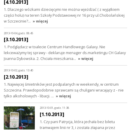
[4.10.2013]
1. Dlaczego wózkami dziecięcymi nie można wjeżdżać ( z wyjątkiem
części holu) na teren Szkoły Podstawowej nr 16 przy ul.Chobolańskiej
w Szczecinie?…
» więcej
2013-10-04, godz. 08:45
[3.10.2013]
1. Podglądacz w toalecie Centrum Handlowego Galaxy. Nie
lekceważymy tej sprawy - deklaruje menager ds.marketingu CH Galaxy
Joanna Dybowska. 2. Chciała mieszkania…
» więcej
2013-10-02, godz. 13:40
[2.10.2013]
1. Najwięcej śmietników jest podpalanych w weekendy, w centrum
Szczecina. Prawdopodobnie sprawcami są chuligani wracający z - nie
tylko alkoholowych - libacji. …
» więcej
2013-10-01, godz. 11:38
[1.10.2013]
1. Czy pani Patrycja, która jechała bez biletu
tramwajem linii nr 3, i została złapana przez