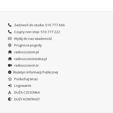
Zadzwoń do studia: 510 777 666
Czujny non stop: 510 777 222
Wyślij do nas wiadomość
Prognoza pogody
radioszczecin.pl
radioszczecinextra.pl
radioszczecin.tv
Biuletyn Informacji Publicznej
Posłuchaj teraz
Logowanie
DUŻA CZCIONKA
DUŻY KONTRAST