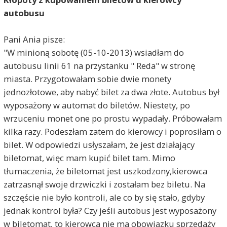
autobusu
Pani Ania pisze:
"W minioną sobotę (05-10-2013) wsiadłam do
autobusu linii 61 na przystanku " Reda" w stronę
miasta. Przygotowałam sobie dwie monety
jednozłotowe, aby nabyć bilet za dwa złote. Autobus był
wyposażony w automat do biletów. Niestety, po
wrzuceniu monet one po prostu wypadały. Próbowałam
kilka razy. Podeszłam zatem do kierowcy i poprosiłam o
bilet. W odpowiedzi usłyszałam, że jest działający
biletomat, więc mam kupić bilet tam. Mimo
tłumaczenia, że biletomat jest uszkodzony,kierowca
zatrzasnął swoje drzwiczki i zostałam bez biletu. Na
szczęście nie było kontroli, ale co by się stało, gdyby
jednak kontrol była? Czy jeśli autobus jest wyposażony
w biletomat, to kierowca nie ma obowiązku sprzedaży