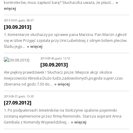
kontrolerów, musi zapłacić karę? Słuchaczka uważa, że płacić…
»
więcej
2013-10-01, godz. 08:57
[30.09.2013]
1. Komentarze słuchaczy po sprawie pana Marcina. Pan Marcin zgłosił
się w Izbie Przyjęć szpitala przy Unii Lubelskiej z silnym bólem pleców.
Śladu jego…
» więcej
2013-09-30, godz. 12:10
[30.09.2013]
Ale piękny prawdziwek ! Słuchacz pisze: Miejsce akcji: okolice
miejscowości Kliniska.Dużo ludzi,zadowolonych,pogoda super,czas
zbierania od godz.7.30 do…
» więcej
2013-09-27, godz. 15:20
[27.09.2012]
1. Po podpaleniach śmietników na Stołczynie spalone pojemniki
zostaną wymienione przez firmę Remondis. Starsza aspirant Anna
Gembala z Komendy Wojewódzkiej…
» więcej