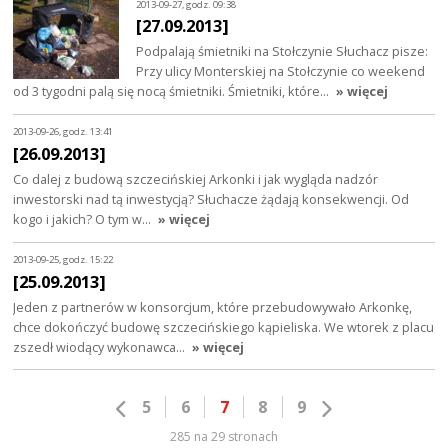
2013-09-27, godz. 09:38
[27.09.2013]
Podpalają śmietniki na Stołczynie Słuchacz pisze:
Przy ulicy Monterskiej na Stołczynie co weekend
od 3 tygodni palą się nocą śmietniki. Śmietniki, które…
» więcej
2013-09-26, godz. 13:41
[26.09.2013]
Co dalej z budową szczecińskiej Arkonki i jak wygląda nadzór
inwestorski nad tą inwestycją? Słuchacze żądają konsekwencji. Od
kogo i jakich? O tym w…
» więcej
2013-09-25, godz. 15:22
[25.09.2013]
Jeden z partnerów w konsorcjum, które przebudowywało Arkonkę,
chce dokończyć budowę szczecińskiego kąpieliska. We wtorek z placu
zszedł wiodący wykonawca…
» więcej
5
6
7
8
9
285 na 29 stronach