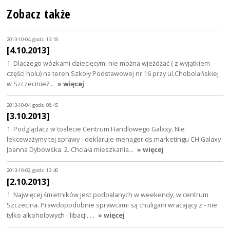
Zobacz także
2013-10-04, godz. 13:18
[4.10.2013]
1. Dlaczego wózkami dziecięcymi nie można wjeżdżać ( z wyjątkiem
części holu) na teren Szkoły Podstawowej nr 16 przy ul.Chobolańskiej
w Szczecinie?…
» więcej
2013-10-04, godz. 08:45
[3.10.2013]
1. Podglądacz w toalecie Centrum Handlowego Galaxy. Nie
lekceważymy tej sprawy - deklaruje menager ds.marketingu CH Galaxy
Joanna Dybowska. 2. Chciała mieszkania…
» więcej
2013-10-02, godz. 13:40
[2.10.2013]
1. Najwięcej śmietników jest podpalanych w weekendy, w centrum
Szczecina. Prawdopodobnie sprawcami są chuligani wracający z - nie
tylko alkoholowych - libacji. …
» więcej