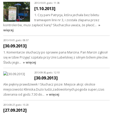
2013-10-01, godz. 11:38
[1.10.2013]
1. Czy pani Patrycja, która jechała bez biletu
tramwajem linii nr 3, i została złapana przez
kontrolerów, musi zapłacić karę? Słuchaczka uważa, że płacić…
»
więcej
2013-10-01, godz. 08:57
[30.09.2013]
1. Komentarze słuchaczy po sprawie pana Marcina. Pan Marcin zgłosił
się w Izbie Przyjęć szpitala przy Unii Lubelskiej z silnym bólem pleców.
Śladu jego…
» więcej
2013-09-30, godz. 12:10
[30.09.2013]
Ale piękny prawdziwek ! Słuchacz pisze: Miejsce akcji: okolice
miejscowości Kliniska.Dużo ludzi,zadowolonych,pogoda super,czas
zbierania od godz.7.30 do…
» więcej
2013-09-27, godz. 15:20
[27.09.2012]