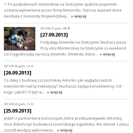
1. Po podpaleniach śmietników na Stołczynie spalone pojemniki
zostaną wymienione przez firmę Remondis. Starsza aspirant Anna
Gembala z Komendy Wojewódzkiej…
» więcej
2013-09-27, godz. 09:38
[27.09.2013]
Podpalają śmietniki na Stołczynie Słuchacz pisze:
Przy ulicy Monterskiej na Stołczynie co weekend
od 3 tygodni palą się nocą śmietniki. Śmietniki, które…
» więcej
2013-09-26, godz. 13:41
[26.09.2013]
Co dalej z budową szczecińskiej Arkonki i jak wygląda nadzór
inwestorski nad tą inwestycją? Słuchacze żądają konsekwencji. Od
kogo i jakich? O tym w…
» więcej
2013-09-25, godz. 15:22
[25.09.2013]
Jeden z partnerów w konsorcjum, które przebudowywało Arkonkę,
chce dokończyć budowę szczecińskiego kąpieliska. We wtorek z placu
zszedł wiodący wykonawca…
» więcej