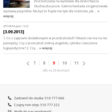
Drut kolczasty na wystawie dla dzieci Nasza
Słuchaczka pisze: Galeria Kaskada zorganizowała
wystawę pojazdów. Ma być to frajda nie tyle dla rodziców, jak…
»
więcej
2013-09-03, godz. 13:22
[3.09.2013]
1. Co z zajęciami dodatkowymi w przedszkolach? Miasto nie ma na nie
pieniędzy. Czy z przeszkoli znikną angielski, rytmika i ćwiczenia
logopedyczne? 2. Czy…
» więcej
7
8
9
10
11
285 na 29 stronach
Zadzwoń do studia: 510 777 666
Czujny non stop: 510 777 222
Wyślij do nas wiadomość