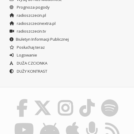
Prognoza pogody
radioszczecin.pl
radioszczecinextra.pl
radioszczecin.tv
Biuletyn Informacji Publicznej
Posłuchaj teraz
Logowanie
DUŻA CZCIONKA
DUŻY KONTRAST