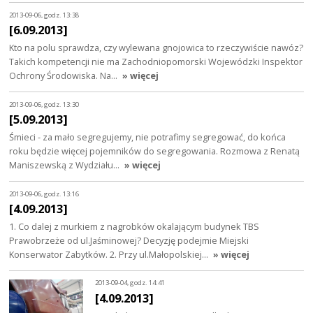
2013-09-06, godz. 13:38
[6.09.2013]
Kto na polu sprawdza, czy wylewana gnojowica to rzeczywiście nawóz?
Takich kompetencji nie ma Zachodniopomorski Wojewódzki Inspektor
Ochrony Środowiska. Na…
» więcej
2013-09-06, godz. 13:30
[5.09.2013]
Śmieci - za mało segregujemy, nie potrafimy segregować, do końca
roku będzie więcej pojemników do segregowania. Rozmowa z Renatą
Maniszewską z Wydziału…
» więcej
2013-09-06, godz. 13:16
[4.09.2013]
1. Co dalej z murkiem z nagrobków okalającym budynek TBS
Prawobrzeże od ul.Jaśminowej? Decyzję podejmie Miejski
Konserwator Zabytków. 2. Przy ul.Małopolskiej…
» więcej
2013-09-04, godz. 14:41
[4.09.2013]