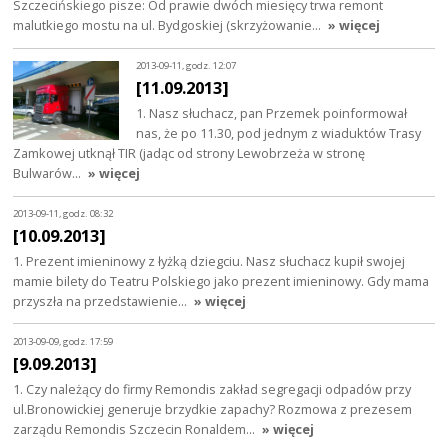
Szczecińskiego pisze: Od prawie dwóch miesięcy trwa remont
malutkiego mostu na ul. Bydgoskiej (skrzyżowanie…
» więcej
2013-09-11, godz. 12:07
[11.09.2013]
1. Nasz słuchacz, pan Przemek poinformował
nas, że po 11.30, pod jednym z wiaduktów Trasy
Zamkowej utknął TIR (jadąc od strony Lewobrzeża w stronę
Bulwarów…
» więcej
2013-09-11, godz. 08:32
[10.09.2013]
1. Prezent imieninowy z łyżką dziegciu. Nasz słuchacz kupił swojej
mamie bilety do Teatru Polskiego jako prezent imieninowy. Gdy mama
przyszła na przedstawienie…
» więcej
2013-09-09, godz. 17:59
[9.09.2013]
1. Czy należący do firmy Remondis zakład segregacji odpadów przy
ul.Bronowickiej generuje brzydkie zapachy? Rozmowa z prezesem
zarządu Remondis Szczecin Ronaldem…
» więcej