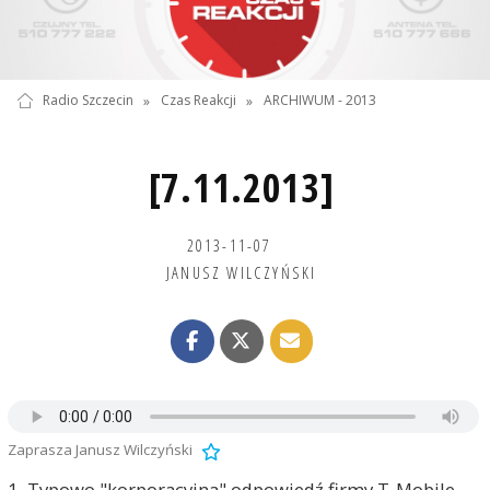
Radio Szczecin
»
Czas Reakcji
»
ARCHIWUM - 2013
[7.11.2013]
2013-11-07
JANUSZ WILCZYŃSKI
Zaprasza Janusz Wilczyński
1. Typowo "korporacyjna" odpowiedź firmy T-Mobile