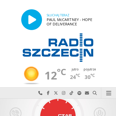
SŁUCHAJ TERAZ
PAUL McCARTNEY - HOPE
OF DELIVERANCE
°C
jutro
pojutrze
12
°C
°C
24
30
Najlepiej po prostu do nas zadzwoń
Odwiedź nas na Facebook-u
Odwiedź nas na X
Odwiedź nas na Instagram-ie
Odwiedź nas na TikTok-u
Szukaj nas na Spotify
Wyślij do nas w
Szukaj