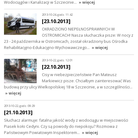
Wodociągów i Kanalizacji w Szczecinie…
» więcej
2013-10-24, godz. 11:42
[23.10.2013]
OKRADZIONO NIEPEŁNOSPRAWNYCH W
OSTROMICACH! Nasza słuchaczka pisze: W nocy z
23 - 24 października w Ostromicach, został okradziony bus Ośrodka
Rehabilitacyjno-Edukacyjno-Wychowawczego…
» więcej
2013-10-22, godz. 12:01
[22.10.2013]
Cisy w niebezpieczeństwie Pan Mateusz
Markiewicz pisze: Chciałbym zainteresować Was
budową przy ulicy Wielkopolskiej 18 w Szczecinie, a w szczególności…
» więcej
2013-10-22, godz. 09:29
[21.10.2013]
Słuchacz alarmuje: fatalna jakość wody z wodociągu w miejscowości
Piasek koło Cedyni. Czy są powody do niepokoju? Rozmowa z
Państwowym Powiatowym Inspektorem…
» więcej