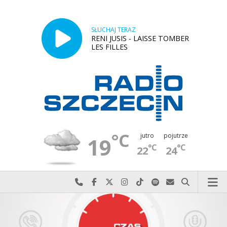
SŁUCHAJ TERAZ
RENI JUSIS - LAISSE TOMBER
LES FILLES
°C
jutro
pojutrze
19
°C
°C
22
24
Najlepiej po prostu do nas zadzwoń
Odwiedź nas na Facebook-u
Odwiedź nas na X
Odwiedź nas na Instagram-ie
Odwiedź nas na TikTok-u
Szukaj nas na Spotify
Wyślij do nas w
Szukaj