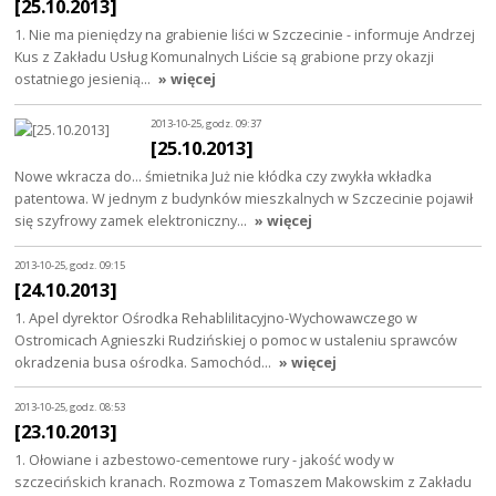
[25.10.2013]
1. Nie ma pieniędzy na grabienie liści w Szczecinie - informuje Andrzej
Kus z Zakładu Usług Komunalnych Liście są grabione przy okazji
ostatniego jesienią…
» więcej
2013-10-25, godz. 09:37
[25.10.2013]
Nowe wkracza do... śmietnika Już nie kłódka czy zwykła wkładka
patentowa. W jednym z budynków mieszkalnych w Szczecinie pojawił
się szyfrowy zamek elektroniczny…
» więcej
2013-10-25, godz. 09:15
[24.10.2013]
1. Apel dyrektor Ośrodka Rehablilitacyjno-Wychowawczego w
Ostromicach Agnieszki Rudzińskiej o pomoc w ustaleniu sprawców
okradzenia busa ośrodka. Samochód…
» więcej
2013-10-25, godz. 08:53
[23.10.2013]
1. Ołowiane i azbestowo-cementowe rury - jakość wody w
szczecińskich kranach. Rozmowa z Tomaszem Makowskim z Zakładu