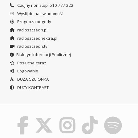
Czujny non stop: 510 777 222
Wyślij do nas wiadomość
Prognoza pogody
radioszczecin.pl
radioszczecinextra.pl
radioszczecin.tv
Biuletyn Informacji Publicznej
Posłuchaj teraz
Logowanie
DUŻA CZCIONKA
DUŻY KONTRAST