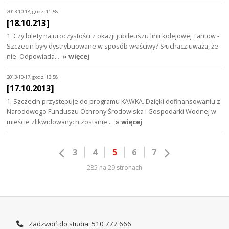
2013-10-18, godz. 11:58
[18.10.213]
1. Czy bilety na uroczystości z okazji jubileuszu linii kolejowej Tantow -
Szczecin były dystrybuowane w sposób właściwy? Słuchacz uważa, że
nie. Odpowiada…
» więcej
2013-10-17, godz. 13:58
[17.10.2013]
1. Szczecin przystępuje do programu KAWKA. Dzięki dofinansowaniu z
Narodowego Funduszu Ochrony Środowiska i Gospodarki Wodnej w
mieście zlikwidowanych zostanie…
» więcej
3
4
5
6
7
285 na 29 stronach
Zadzwoń do studia: 510 777 666