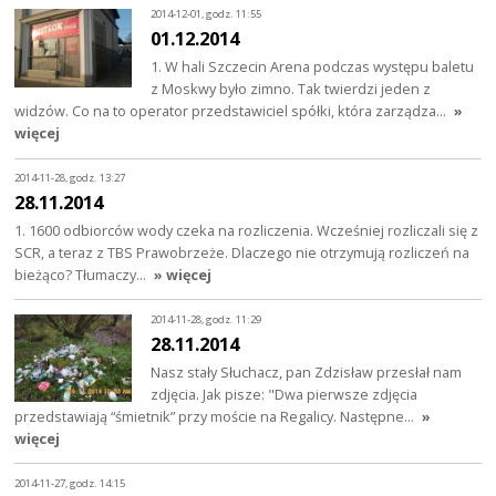
2014-12-01, godz. 11:55
01.12.2014
1. W hali Szczecin Arena podczas występu baletu
z Moskwy było zimno. Tak twierdzi jeden z
widzów. Co na to operator przedstawiciel spółki, która zarządza…
»
więcej
2014-11-28, godz. 13:27
28.11.2014
1. 1600 odbiorców wody czeka na rozliczenia. Wcześniej rozliczali się z
SCR, a teraz z TBS Prawobrzeże. Dlaczego nie otrzymują rozliczeń na
bieżąco? Tłumaczy…
» więcej
2014-11-28, godz. 11:29
28.11.2014
Nasz stały Słuchacz, pan Zdzisław przesłał nam
zdjęcia. Jak pisze: "Dwa pierwsze zdjęcia
przedstawiają “śmietnik” przy moście na Regalicy. Następne…
»
więcej
2014-11-27, godz. 14:15