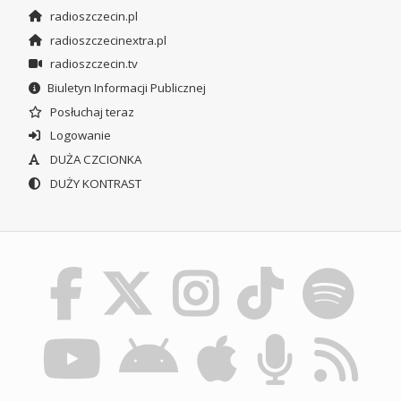
radioszczecin.pl
radioszczecinextra.pl
radioszczecin.tv
Biuletyn Informacji Publicznej
Posłuchaj teraz
Logowanie
DUŻA CZCIONKA
DUŻY KONTRAST