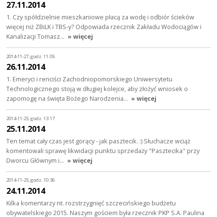
27.11.2014
1. Czy spółdzielnie mieszkaniowe płacą za wodę i odbiór ścieków
więcej niż ZBiLK i TBS-y? Odpowiada rzecznik Zakładu Wodociągów i
Kanalizacji Tomasz…
» więcej
2014-11-27, godz. 11:05
26.11.2014
1. Emeryci i renciści Zachodniopomorskiego Uniwersytetu
Technologicznego stoją w długiej kolejce, aby złożyć wniosek o
zapomogę na święta Bożego Narodzenia…
» więcej
2014-11-25, godz. 13:17
25.11.2014
Ten temat cały czas jest gorący - jak pasztecik. :) Słuchacze wciąż
komentowali sprawę likwidacji punktu sprzedaży "Pasztecika" przy
Dworcu Głównym i…
» więcej
2014-11-25, godz. 10:36
24.11.2014
Kilka komentarzy nt. rozstrzygnięć szczecińskiego budżetu
obywatelskiego 2015. Naszym gościem była rzecznik PKP S.A. Paulina