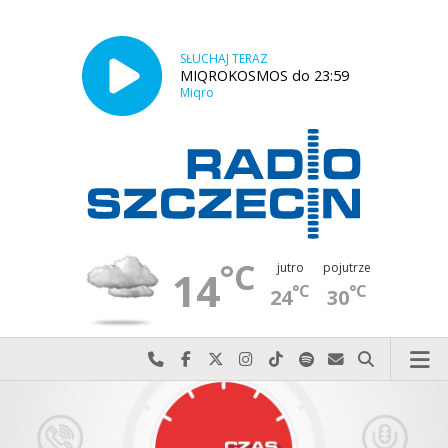
SŁUCHAJ TERAZ
MIQROKOSMOS do 23:59
Miqro
°C
jutro
pojutrze
14
°C
°C
24
30
Najlepiej po prostu do nas zadzwoń
Odwiedź nas na Facebook-u
Odwiedź nas na X
Odwiedź nas na Instagram-ie
Odwiedź nas na TikTok-u
Szukaj nas na Spotify
Wyślij do nas w
Szukaj