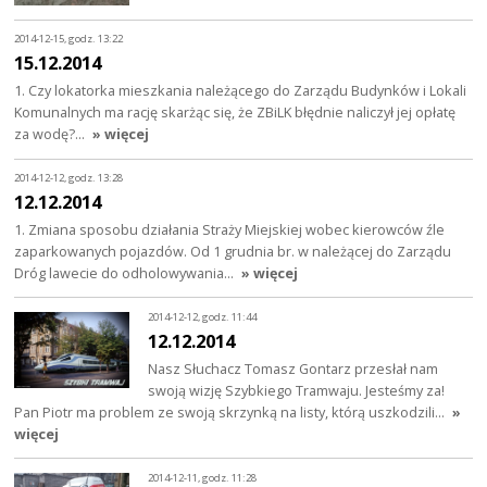
2014-12-15, godz. 13:22
15.12.2014
1. Czy lokatorka mieszkania należącego do Zarządu Budynków i Lokali
Komunalnych ma rację skarżąc się, że ZBiLK błędnie naliczył jej opłatę
za wodę?…
» więcej
2014-12-12, godz. 13:28
12.12.2014
1. Zmiana sposobu działania Straży Miejskiej wobec kierowców źle
zaparkowanych pojazdów. Od 1 grudnia br. w należącej do Zarządu
Dróg lawecie do odholowywania…
» więcej
2014-12-12, godz. 11:44
12.12.2014
Nasz Słuchacz Tomasz Gontarz przesłał nam
swoją wizję Szybkiego Tramwaju. Jesteśmy za!
Pan Piotr ma problem ze swoją skrzynką na listy, którą uszkodzili…
»
więcej
2014-12-11, godz. 11:28