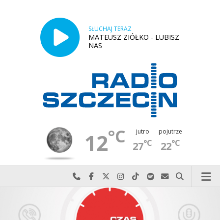
SŁUCHAJ TERAZ
MATEUSZ ZIÓŁKO - LUBISZ
NAS
°C
jutro
pojutrze
12
°C
°C
27
22
Najlepiej po prostu do nas zadzwoń
Odwiedź nas na Facebook-u
Odwiedź nas na X
Odwiedź nas na Instagram-ie
Odwiedź nas na TikTok-u
Szukaj nas na Spotify
Wyślij do nas w
Szukaj