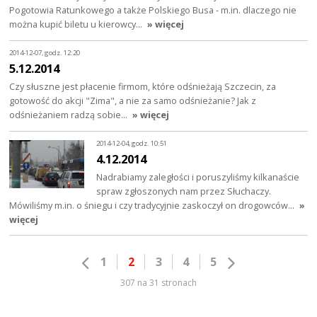
Pogotowia Ratunkowego a także Polskiego Busa - m.in. dlaczego nie
można kupić biletu u kierowcy…
» więcej
2014-12-07, godz. 12:20
5.12.2014
Czy słuszne jest płacenie firmom, które odśnieżają Szczecin, za
gotowość do akcji "Zima", a nie za samo odśnieżanie? Jak z
odśnieżaniem radzą sobie…
» więcej
2014-12-04, godz. 10:51
4.12.2014
Nadrabiamy zaległości i poruszyliśmy kilkanaście
spraw zgłoszonych nam przez Słuchaczy.
Mówiliśmy m.in. o śniegu i czy tradycyjnie zaskoczył on drogowców…
»
więcej
1
2
3
4
5
307 na 31 stronach