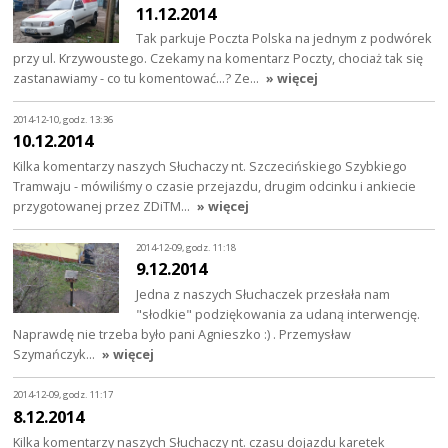
11.12.2014
Tak parkuje Poczta Polska na jednym z podwórek
przy ul. Krzywoustego. Czekamy na komentarz Poczty, chociaż tak się
zastanawiamy - co tu komentować...? Ze…
» więcej
2014-12-10, godz. 13:36
10.12.2014
Kilka komentarzy naszych Słuchaczy nt. Szczecińskiego Szybkiego
Tramwaju - mówiliśmy o czasie przejazdu, drugim odcinku i ankiecie
przygotowanej przez ZDiTM…
» więcej
2014-12-09, godz. 11:18
9.12.2014
Jedna z naszych Słuchaczek przesłała nam
"słodkie" podziękowania za udaną interwencję.
Naprawdę nie trzeba było pani Agnieszko :) . Przemysław
Szymańczyk…
» więcej
2014-12-09, godz. 11:17
8.12.2014
Kilka komentarzy naszych Słuchaczy nt. czasu dojazdu karetek