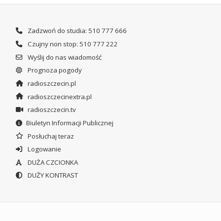
Zadzwoń do studia: 510 777 666
Czujny non stop: 510 777 222
Wyślij do nas wiadomość
Prognoza pogody
radioszczecin.pl
radioszczecinextra.pl
radioszczecin.tv
Biuletyn Informacji Publicznej
Posłuchaj teraz
Logowanie
DUŻA CZCIONKA
DUŻY KONTRAST