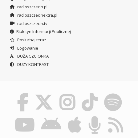
radioszczecin.pl
radioszczecinextra.pl
radioszczecin.tv
Biuletyn Informacji Publicznej
Posłuchaj teraz
Logowanie
DUŻA CZCIONKA
DUŻY KONTRAST