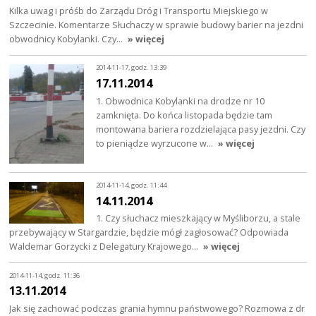
Kilka uwag i próśb do Zarządu Dróg i Transportu Miejskiego w
Szczecinie. Komentarze Słuchaczy w sprawie budowy barier na jezdni
obwodnicy Kobylanki. Czy…
» więcej
2014-11-17, godz. 13:39
17.11.2014
1. Obwodnica Kobylanki na drodze nr 10
zamknięta. Do końca listopada będzie tam
montowana bariera rozdzielająca pasy jezdni. Czy
to pieniądze wyrzucone w…
» więcej
2014-11-14, godz. 11:44
14.11.2014
1. Czy słuchacz mieszkający w Myśliborzu, a stale
przebywający w Stargardzie, będzie mógł zagłosować? Odpowiada
Waldemar Gorzycki z Delegatury Krajowego…
» więcej
2014-11-14, godz. 11:36
13.11.2014
Jak się zachować podczas grania hymnu państwowego? Rozmowa z dr