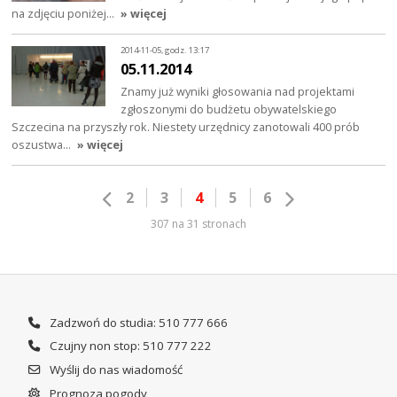
na zdjęciu poniżej…
» więcej
2014-11-05, godz. 13:17
05.11.2014
Znamy już wyniki głosowania nad projektami
zgłoszonymi do budżetu obywatelskiego
Szczecina na przyszły rok. Niestety urzędnicy zanotowali 400 prób
oszustwa…
» więcej
2
3
4
5
6
307 na 31 stronach
Zadzwoń do studia: 510 777 666
Czujny non stop: 510 777 222
Wyślij do nas wiadomość
Prognoza pogody