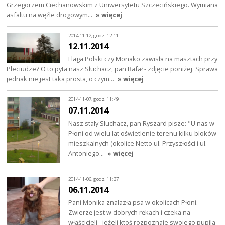
Grzegorzem Ciechanowskim z Uniwersytetu Szczecińskiego. Wymiana
asfaltu na węźle drogowym…
» więcej
2014-11-12, godz. 12:11
12.11.2014
Flaga Polski czy Monako zawisła na masztach przy
Pleciudze? O to pyta nasz Słuchacz, pan Rafał - zdjęcie poniżej. Sprawa
jednak nie jest taka prosta, o czym…
» więcej
2014-11-07, godz. 11:49
07.11.2014
Nasz stały Słuchacz, pan Ryszard pisze: "U nas w
Płoni od wielu lat oświetlenie terenu kilku bloków
mieszkalnych (okolice Netto ul. Przyszłości i ul.
Antoniego…
» więcej
2014-11-06, godz. 11:37
06.11.2014
Pani Monika znalazła psa w okolicach Płoni.
Zwierzę jest w dobrych rękach i czeka na
właścicieli - jeżeli ktoś rozpoznaje swojego pupila