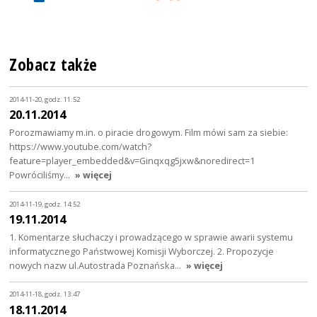
Zobacz także
2014-11-20, godz. 11:52
20.11.2014
Porozmawiamy m.in. o piracie drogowym. Film mówi sam za siebie:
https://www.youtube.com/watch?
feature=player_embedded&v=Ginqxqg5jxw&noredirect=1
Powróciliśmy…
» więcej
2014-11-19, godz. 14:52
19.11.2014
1. Komentarze słuchaczy i prowadzącego w sprawie awarii systemu
informatycznego Państwowej Komisji Wyborczej. 2. Propozycje
nowych nazw ul.Autostrada Poznańska…
» więcej
2014-11-18, godz. 13:47
18.11.2014