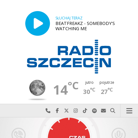
SŁUCHAJ TERAZ
BEATFREAKZ - SOMEBODY'S
WATCHING ME
°C
jutro
pojutrze
14
°C
°C
30
27
Najlepiej po prostu do nas zadzwoń
Odwiedź nas na Facebook-u
Odwiedź nas na X
Odwiedź nas na Instagram-ie
Odwiedź nas na TikTok-u
Szukaj nas na Spotify
Wyślij do nas w
Szukaj