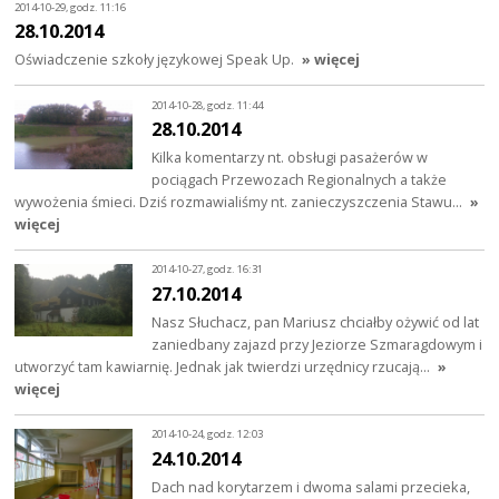
2014-10-29, godz. 11:16
28.10.2014
Oświadczenie szkoły językowej Speak Up.
» więcej
2014-10-28, godz. 11:44
28.10.2014
Kilka komentarzy nt. obsługi pasażerów w
pociągach Przewozach Regionalnych a także
wywożenia śmieci. Dziś rozmawialiśmy nt. zanieczyszczenia Stawu…
»
więcej
2014-10-27, godz. 16:31
27.10.2014
Nasz Słuchacz, pan Mariusz chciałby ożywić od lat
zaniedbany zajazd przy Jeziorze Szmaragdowym i
utworzyć tam kawiarnię. Jednak jak twierdzi urzędnicy rzucają…
»
więcej
2014-10-24, godz. 12:03
24.10.2014
Dach nad korytarzem i dwoma salami przecieka,