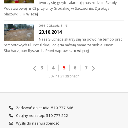
tworzy się grzyb - alarmują nas rodzice Szkoły
Podstawowej nr 63 przy ulicy Grodzkiej w Szczecinie. Dyrekcja
placówki…
» więcej
2014-10-23, godz. 11:46
23.10.2014
Nasz Słuchacz skarży się na powolne tempo prac
remontowych ul. Potulickiej. Zdjęcia mówią same za siebie. Nasz
Słuchacz, pan Ryszard z Płoni naprawił…
» więcej
3
4
5
6
7
307 na 31 stronach
Zadzwoń do studia: 510 777 666
Czujny non stop: 510 777 222
Wyślij do nas wiadomość