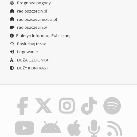
Prognoza pogody
radioszczecin.pl
radioszczecinextra.pl
radioszczecin.tv
Biuletyn Informacji Publicznej
Posłuchaj teraz
Logowanie
DUŻA CZCIONKA
DUŻY KONTRAST