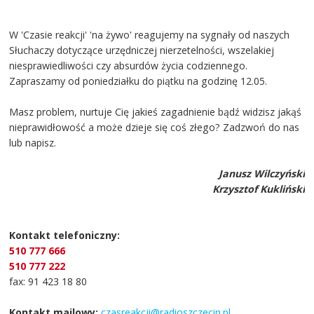
W 'Czasie reakcji' 'na żywo' reagujemy na sygnały od naszych
Słuchaczy dotyczące urzędniczej nierzetelności, wszelakiej
niesprawiedliwości czy absurdów życia codziennego.
Zapraszamy od poniedziałku do piątku na godzinę 12.05.
Masz problem, nurtuje Cię jakieś zagadnienie bądź widzisz jakąś
nieprawidłowość a może dzieje się coś złego? Zadzwoń do nas
lub napisz.
Janusz Wilczyński
Krzysztof Kukliński
Kontakt telefoniczny:
510 777 666
510 777 222
fax: 91 423 18 80
Kontakt mailowy:
czasreakcji@radioszczecin.pl