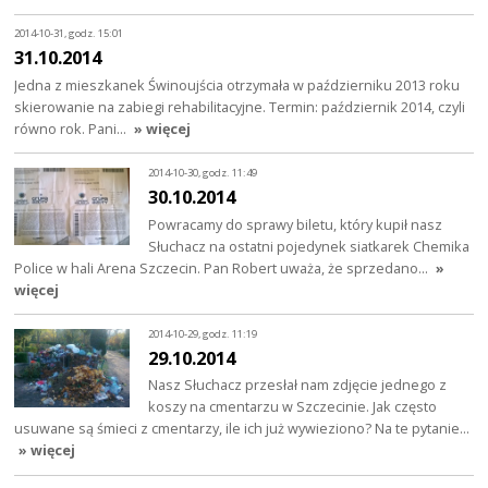
2014-10-31, godz. 15:01
31.10.2014
Jedna z mieszkanek Świnoujścia otrzymała w październiku 2013 roku
skierowanie na zabiegi rehabilitacyjne. Termin: październik 2014, czyli
równo rok. Pani…
» więcej
2014-10-30, godz. 11:49
30.10.2014
Powracamy do sprawy biletu, który kupił nasz
Słuchacz na ostatni pojedynek siatkarek Chemika
Police w hali Arena Szczecin. Pan Robert uważa, że sprzedano…
»
więcej
2014-10-29, godz. 11:19
29.10.2014
Nasz Słuchacz przesłał nam zdjęcie jednego z
koszy na cmentarzu w Szczecinie. Jak często
usuwane są śmieci z cmentarzy, ile ich już wywieziono? Na te pytanie…
» więcej