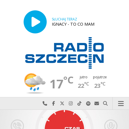
SŁUCHAJ TERAZ
IGNACY - TO CO MAM
°C
jutro
pojutrze
17
°C
°C
22
23
Najlepiej po prostu do nas zadzwoń
Odwiedź nas na Facebook-u
Odwiedź nas na X
Odwiedź nas na Instagram-ie
Odwiedź nas na TikTok-u
Szukaj nas na Spotify
Wyślij do nas w
Szukaj