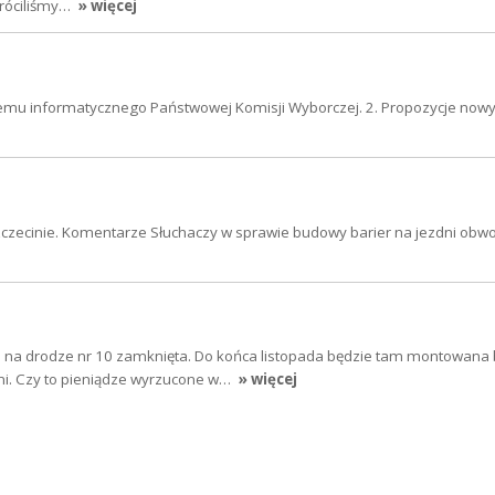
róciliśmy…
» więcej
temu informatycznego Państwowej Komisji Wyborczej. 2. Propozycje now
Szczecinie. Komentarze Słuchaczy w sprawie budowy barier na jezdni obw
 na drodze nr 10 zamknięta. Do końca listopada będzie tam montowana 
dni. Czy to pieniądze wyrzucone w…
» więcej