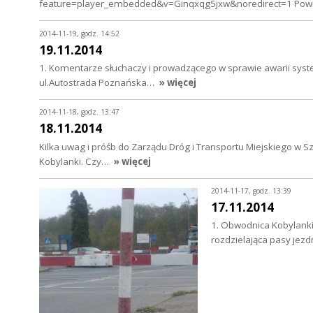
feature=player_embedded&v=Ginqxqg5jxw&noredirect=1 Pow
2014-11-19, godz. 14:52
19.11.2014
1. Komentarze słuchaczy i prowadzącego w sprawie awarii sys
ul.Autostrada Poznańska…
» więcej
2014-11-18, godz. 13:47
18.11.2014
Kilka uwag i próśb do Zarządu Dróg i Transportu Miejskiego w 
Kobylanki. Czy…
» więcej
2014-11-17, godz. 13:39
17.11.2014
1. Obwodnica Kobylanki
rozdzielająca pasy jez