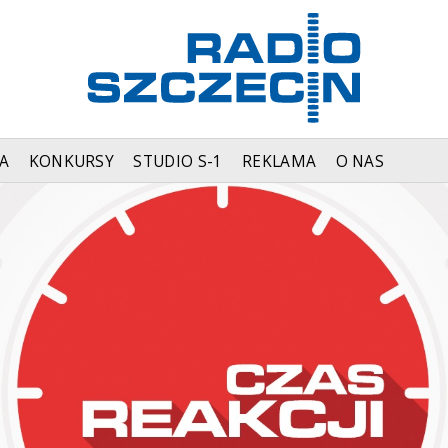
A
KONKURSY
STUDIO S-1
REKLAMA
O NAS