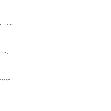
ych nazw
odnicy
bariera