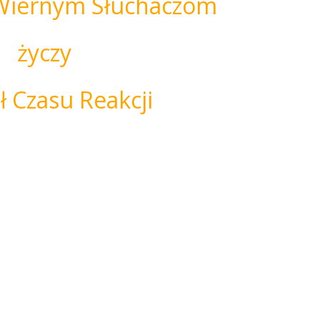
Wiernym Słuchaczom
życzy
ł Czasu Reakcji