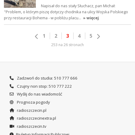
Napisał do nas stały Słuchacz, pan Michał:
"Problem, o którym piszę dotyczy chodnika na ulicy Wojska Polskiego
przy restauracji Bohema - w pobliżu placu…
» więcej
1
2
3
4
5
253 na 26 stronach
Zadzwoń do studia: 510 777 666
Czujny non stop: 510 777 222
Wyślij do nas wiadomość
Prognoza pogody
radioszczecin.pl
radioszczecinextra.pl
radioszczecin.tv
Biuletyn Informacji Publicznej