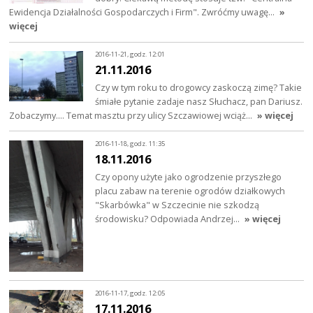
Ewidencja Działalności Gospodarczych i Firm". Zwróćmy uwagę…
»
więcej
2016-11-21, godz. 12:01
21.11.2016
Czy w tym roku to drogowcy zaskoczą zimę? Takie
śmiałe pytanie zadaje nasz Słuchacz, pan Dariusz.
Zobaczymy.... Temat masztu przy ulicy Szczawiowej wciąż…
» więcej
2016-11-18, godz. 11:35
18.11.2016
Czy opony użyte jako ogrodzenie przyszłego
placu zabaw na terenie ogrodów działkowych
"Skarbówka" w Szczecinie nie szkodzą
środowisku? Odpowiada Andrzej…
» więcej
2016-11-17, godz. 12:05
17.11.2016