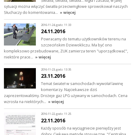
Światła, światła, światła... Mgła i zasada, w jaiej
sytuacji można włączyć światła przeciwmgłowe sprowokował naszych
Słuchaczy do komentowania…
» więcej
2016-11-24, godz. 11:33
24.11.2016
Powracamy do tematu użytkowników terenu na
szczecińskim Dziewokliczu. Ma być ono
kompleksowo przebudowane, ZUK zamierza teren "uporządkować",
niektóre prace…
» więcej
2016-11-23, godz. 13:35
23.11.2016
Temat świateł w samochodach wywołał lawinę
komentarzy. Najciekawsze dziś
zaprezentowaliśmy. Drożeje gaz LPG używany w samochodach. Cena
wzrosła na niektórych…
» więcej
2016-11-22, godz. 11:25
22.11.2016
Każdy sposób na wyciągniecie pieniędzy jest
dobry. Ciekawą metodę stosuje tzw. "Centralna