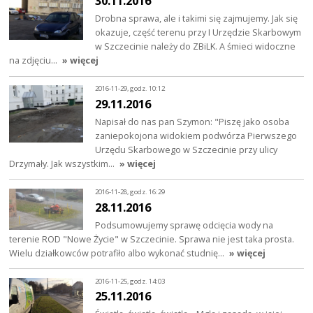
30.11.2016
Drobna sprawa, ale i takimi się zajmujemy. Jak się
okazuje, część terenu przy I Urzędzie Skarbowym
w Szczecinie należy do ZBiLK. A śmieci widoczne
na zdjęciu…
» więcej
2016-11-29, godz. 10:12
29.11.2016
Napisał do nas pan Szymon: "Piszę jako osoba
zaniepokojona widokiem podwórza Pierwszego
Urzędu Skarbowego w Szczecinie przy ulicy
Drzymały. Jak wszystkim…
» więcej
2016-11-28, godz. 16:29
28.11.2016
Podsumowujemy sprawę odcięcia wody na
terenie ROD "Nowe Życie" w Szczecinie. Sprawa nie jest taka prosta.
Wielu działkowców potrafiło albo wykonać studnię…
» więcej
2016-11-25, godz. 14:03
25.11.2016