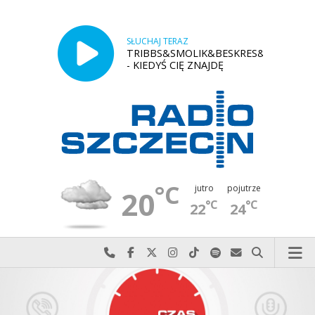
SŁUCHAJ TERAZ
TRIBBS&SMOLIK&BESKRES&MODFUNK
- KIEDYŚ CIĘ ZNAJDĘ
°C
jutro
pojutrze
20
°C
°C
22
24
Najlepiej po prostu do nas zadzwoń
Odwiedź nas na Facebook-u
Odwiedź nas na X
Odwiedź nas na Instagram-ie
Odwiedź nas na TikTok-u
Szukaj nas na Spotify
Wyślij do nas w
Szukaj