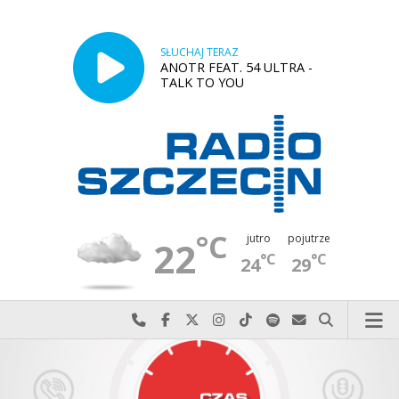
SŁUCHAJ TERAZ
ANOTR FEAT. 54 ULTRA -
TALK TO YOU
°C
jutro
pojutrze
22
°C
°C
24
29
Najlepiej po prostu do nas zadzwoń
Odwiedź nas na Facebook-u
Odwiedź nas na X
Odwiedź nas na Instagram-ie
Odwiedź nas na TikTok-u
Szukaj nas na Spotify
Wyślij do nas w
Szukaj