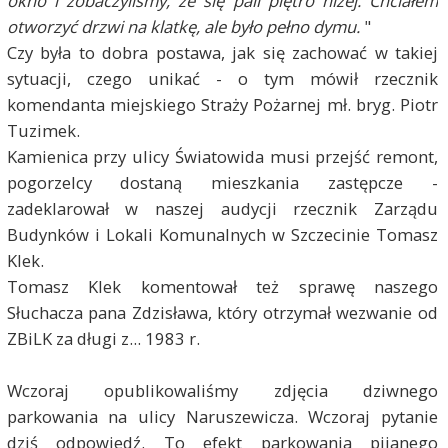
okno i zobaczyliśmy, że się pali piętro niżej. Chciałem
otworzyć drzwi na klatkę, ale było pełno dymu.
"
Czy była to dobra postawa, jak się zachować w takiej
sytuacji, czego unikać - o tym mówił rzecznik
komendanta miejskiego Straży Pożarnej mł. bryg. Piotr
Tuzimek.
Kamienica przy ulicy Światowida musi przejść remont,
pogorzelcy dostaną mieszkania zastępcze -
zadeklarował w naszej audycji rzecznik Zarządu
Budynków i Lokali Komunalnych w Szczecinie Tomasz
Klek.
Tomasz Klek komentował też sprawę naszego
Słuchacza pana Zdzisława, który otrzymał wezwanie od
ZBiLK za długi z... 1983 r.
Wczoraj opublikowaliśmy zdjęcia dziwnego
parkowania na ulicy Naruszewicza. Wczoraj pytanie
dziś odpowiedź. To efekt parkowania pijanego