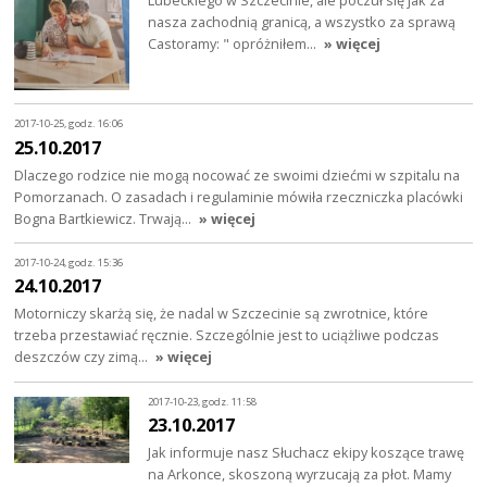
nasza zachodnią granicą, a wszystko za sprawą
Castoramy: " opróżniłem…
» więcej
2017-10-25, godz. 16:06
25.10.2017
Dlaczego rodzice nie mogą nocować ze swoimi dziećmi w szpitalu na
Pomorzanach. O zasadach i regulaminie mówiła rzeczniczka placówki
Bogna Bartkiewicz. Trwają…
» więcej
2017-10-24, godz. 15:36
24.10.2017
Motorniczy skarżą się, że nadal w Szczecinie są zwrotnice, które
trzeba przestawiać ręcznie. Szczególnie jest to uciążliwe podczas
deszczów czy zimą…
» więcej
2017-10-23, godz. 11:58
23.10.2017
Jak informuje nasz Słuchacz ekipy koszące trawę
na Arkonce, skoszoną wyrzucają za płot. Mamy