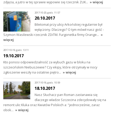
zdjęcia, a jutro w tej sprawie wypowie się rzecznik ZUK…
» więcej
2017-10-20, godz. 11:57
20.10.2017
Biletomat przy ulicy Arkońskiej regularnie był
wyłączony. Dlaczego? O tym mówił nasz gość -
Szymon Wasilewski rzecznik ZDiTM. Furgonetka firmy Orange…
»
więcej
2017-10-19, godz. 13:11
19.10.2017
Kto ponosi odpowiedzialność za wybuch gazu w bloku na
szczecińskim Niebuszewie? Czy ekipy, które otrzymały w nocy
zgłoszenie weszły na ostatnie piętro…
» więcej
2017-10-18, godz. 10:59
18.10.2017
Nasz Słuchacz pan Roman zastanawia się
dlaczego władze Szczecina zdecydowały się na
remont ulic Kluka oraz Kwiatów Polskich a: "jednocześnie, zaraz
obok…
» więcej