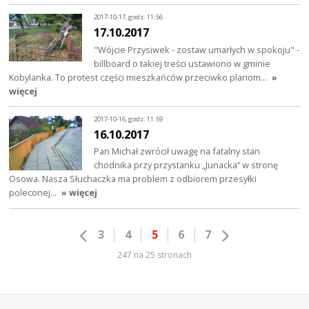
2017-10-17, godz. 11:56
17.10.2017
"Wójcie Przysiwek - zostaw umarłych w spokoju" -
billboard o takiej treści ustawiono w gminie
Kobylanka. To protest części mieszkańców przeciwko planom…
»
więcej
2017-10-16, godz. 11:59
16.10.2017
Pan Michał zwrócił uwagę na fatalny stan
chodnika przy przystanku „Junacka” w stronę
Osowa. Nasza Słuchaczka ma problem z odbiorem przesyłki
poleconej…
» więcej
3
4
5
6
7
247 na 25 stronach