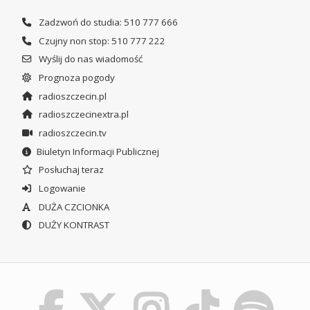
Zadzwoń do studia: 510 777 666
Czujny non stop: 510 777 222
Wyślij do nas wiadomość
Prognoza pogody
radioszczecin.pl
radioszczecinextra.pl
radioszczecin.tv
Biuletyn Informacji Publicznej
Posłuchaj teraz
Logowanie
DUŻA CZCIONKA
DUŻY KONTRAST