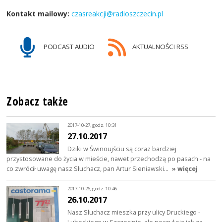
Kontakt mailowy:
czasreakcji@radioszczecin.pl
PODCAST AUDIO
AKTUALNOŚCI RSS
Zobacz także
2017-10-27, godz. 10:31
27.10.2017
Dziki w Świnoujściu są coraz bardziej
przystosowane do życia w mieście, nawet przechodzą po pasach - na
co zwrócił uwagę nasz Słuchacz, pan Artur Sieniawski…
» więcej
2017-10-26, godz. 10:46
26.10.2017
Nasz Słuchacz mieszka przy ulicy Druckiego -
Lubeckiego w Szczecinie, ale poczuł się jak za