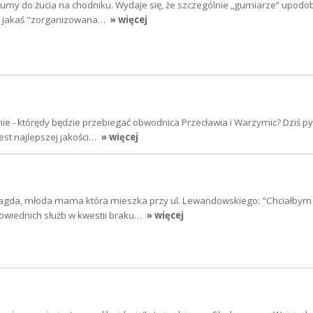
umy do żucia na chodniku. Wydaje się, że szczególnie „gumiarze” upodob
yła jakaś "zorganizowana…
» więcej
e - którędy będzie przebiegać obwodnica Przecławia i Warzymic? Dziś pyt
jest najlepszej jakości…
» więcej
Magda, młoda mama która mieszka przy ul. Lewandowskiego: "Chciałbym
powiednich służb w kwestii braku…
» więcej