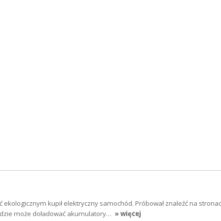
yć ekologicznym kupił elektryczny samochód. Próbował znaleźć na strona
 gdzie może doładować akumulatory…
» więcej