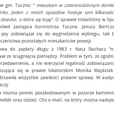
 w gm. Tuczno: "
mieszkam w czterorodzinnym domk
rko. Jeden z moich sąsiadów hoduje tam kilkanaśc
ziecko, o które się boję".
O sprawie mówiliśmy w lip
ówił zastępca burmistrza Tuczna. Janusz Bartcz
 psy zobowiązał się do wygrodzenia wybiegu, tak 
ieczeństwa pozostałych mieszkańców posesji.
ława do zapłaty długu z 1983 r. Nasz Słuchacz "n
wał ze ściągnięcia pieniędzy. Problem w tym, że zgodn
zedawnienie, a nie wierzyciel legalność zobowiązani
izująca się w prawie lokatorskim Monika Wajdziak
dstawiła wszystkie zawiłości prawne sprawy. W audyc
aczy.
osób można pomóc poszkodowanym w pożarze kamieni
meble oraz odzież. Oto e-mail, na który można nadsył