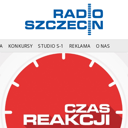
A
KONKURSY
STUDIO S-1
REKLAMA
O NAS