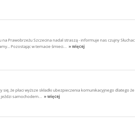
u na Prawobrzeżu Szczecina nadal straszą - informuje nas czujny Słuchac
amy... Pozostając w temacie śmieci…
» więcej
 się, że płaci wyższe składki ubezpieczenia komunikacyjnego dlatego że 
zej jeździ samochodem…
» więcej