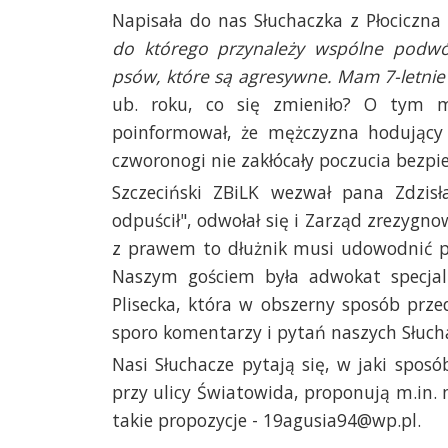
Napisała do nas Słuchaczka z Płociczna
do którego przynależy wspólne podwó
psów, które są agresywne. Mam 7-letnie d
ub. roku, co się zmieniło? O tym m
poinformował, że mężczyzna hodujący
czworonogi nie zakłócały poczucia bezp
Szczeciński ZBiLK wezwał pana Zdzis
odpuścił", odwołał się i Zarząd zrezygno
z prawem to dłużnik musi udowodnić pr
Naszym gościem była adwokat specjal
Plisecka, która w obszerny sposób prze
sporo komentarzy i pytań naszych Słuch
Nasi Słuchacze pytają się, w jaki sp
przy ulicy Światowida, proponują m.in. 
takie propozycje - 19agusia94@wp.pl.