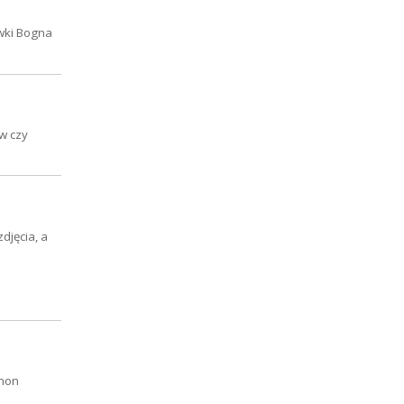
wki Bogna
ów czy
djęcia, a
ymon