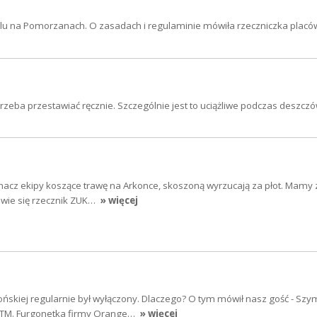
alu na Pomorzanach. O zasadach i regulaminie mówiła rzeczniczka placó
 trzeba przestawiać ręcznie. Szczególnie jest to uciążliwe podczas deszcz
hacz ekipy koszące trawę na Arkonce, skoszoną wyrzucają za płot. Mamy z
owie się rzecznik ZUK…
» więcej
końskiej regularnie był wyłączony. Dlaczego? O tym mówił nasz gość - Sz
DiTM. Furgonetka firmy Orange…
» więcej