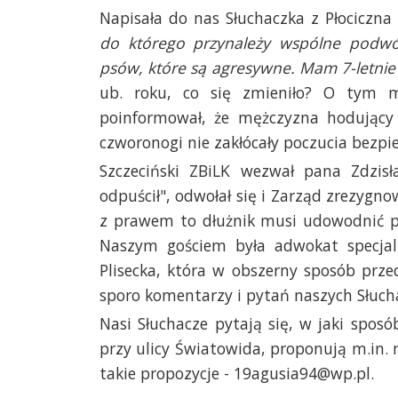
Napisała do nas Słuchaczka z Płociczna
do którego przynależy wspólne podwó
psów, które są agresywne. Mam 7-letnie d
ub. roku, co się zmieniło? O tym m
poinformował, że mężczyzna hodujący
czworonogi nie zakłócały poczucia bezp
Szczeciński ZBiLK wezwał pana Zdzis
odpuścił", odwołał się i Zarząd zrezygno
z prawem to dłużnik musi udowodnić pr
Naszym gościem była adwokat specjal
Plisecka, która w obszerny sposób prze
sporo komentarzy i pytań naszych Słuch
Nasi Słuchacze pytają się, w jaki sp
przy ulicy Światowida, proponują m.in. 
takie propozycje - 19agusia94@wp.pl.