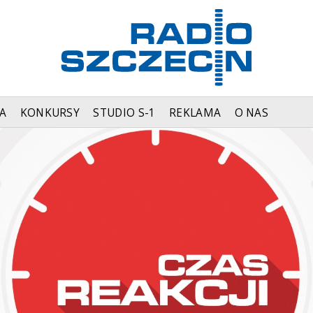
A
KONKURSY
STUDIO S-1
REKLAMA
O NAS