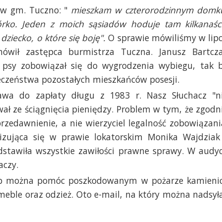
 w gm. Tuczno: "
mieszkam w czterorodzinnym domk
rko. Jeden z moich sąsiadów hoduje tam kilkanaśc
ziecko, o które się boję".
O sprawie mówiliśmy w lip
ówił zastępca burmistrza Tuczna. Janusz Bartcz
 psy zobowiązał się do wygrodzenia wybiegu, tak 
ieczeństwa pozostałych mieszkańców posesji.
ława do zapłaty długu z 1983 r. Nasz Słuchacz "n
wał ze ściągnięcia pieniędzy. Problem w tym, że zgodn
zedawnienie, a nie wierzyciel legalność zobowiązani
izująca się w prawie lokatorskim Monika Wajdziak
dstawiła wszystkie zawiłości prawne sprawy. W audyc
aczy.
osób można pomóc poszkodowanym w pożarze kamieni
meble oraz odzież. Oto e-mail, na który można nadsył