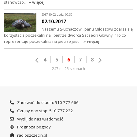
stanowczo…
» więcej
2017-10-02, godz. 09:39
02.10.2017
Naszemu Słuchaczowi, panu Miłoszowi zdarza się
korzystać z poczekalni na I pietrze dworca Szczecin Główny: "To co
reprezentuje poczekalnia na pietrze jest…
» więcej
4
5
6
7
8
247 na 25 stronach
Zadzwoń do studia: 510 777 666
Czujny non stop: 510 777 222
Wyślij do nas wiadomość
Prognoza pogody
radioszczecin.pl