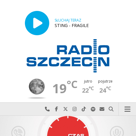
SŁUCHAJ TERAZ
STING - FRAGILE
°C
jutro
pojutrze
19
°C
°C
22
24
Najlepiej po prostu do nas zadzwoń
Odwiedź nas na Facebook-u
Odwiedź nas na X
Odwiedź nas na Instagram-ie
Odwiedź nas na TikTok-u
Szukaj nas na Spotify
Wyślij do nas w
Szukaj