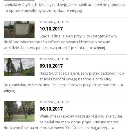
szpitala w Gryficach. Miejmy nadzieję, że rehabilitacja będzie pomyślna
- o sprawie mówiliśmy wczoraj. Na…
» więcej
2017-10-10, godz. 11:50
10.10.2017
Stacja jednej z sieci przy ulicy Energetyków w
dość specyficzny sposób informuje swoich klientów o nowym
wjeździe. Niestety piesi muszą przejść jezdnią..…
» więcej
2017-10-09, godz. 11:58
09.10.2017
Nasz Słuchacz pan Janusz w piątek zadzwonił do
studia i zwrócił uwagę na topole przy ulicy
Bogumińskiej w Szczecinie. To stare drzewa i przy silnym wietrze…
»
więcej
2017-10-06, godz. 11:42
06.10.2017
Wielu mieszkańców naszego regionu skarży się
że nadal nie ma w domu prądu. Nie można też
dodzwonić się na numer alarmowy 991. Gdzie jest najgorzej…
»