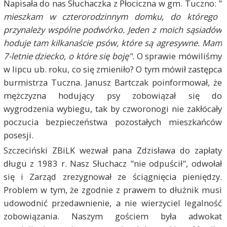
Napisała do nas Słuchaczka z Płociczna w gm. Tuczno: "
mieszkam w czterorodzinnym domku, do którego
przynależy wspólne podwórko. Jeden z moich sąsiadów
hoduje tam kilkanaście psów, które są agresywne. Mam
7-letnie dziecko, o które się boję".
O sprawie mówiliśmy
w lipcu ub. roku, co się zmieniło? O tym mówił zastępca
burmistrza Tuczna. Janusz Bartczak poinformował, że
mężczyzna hodujący psy zobowiązał się do
wygrodzenia wybiegu, tak by czworonogi nie zakłócały
poczucia bezpieczeństwa pozostałych mieszkańców
posesji.
Szczeciński ZBiLK wezwał pana Zdzisława do zapłaty
długu z 1983 r. Nasz Słuchacz "nie odpuścił", odwołał
się i Zarząd zrezygnował ze ściągnięcia pieniędzy.
Problem w tym, że zgodnie z prawem to dłużnik musi
udowodnić przedawnienie, a nie wierzyciel legalność
zobowiązania. Naszym gościem była adwokat