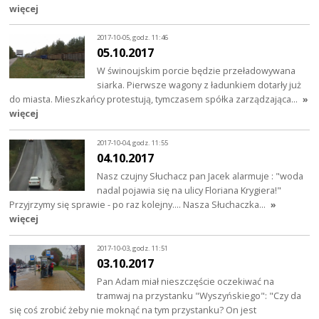
więcej
2017-10-05, godz. 11:46
05.10.2017
W świnoujskim porcie będzie przeładowywana
siarka. Pierwsze wagony z ładunkiem dotarły już
do miasta. Mieszkańcy protestują, tymczasem spółka zarządzająca…
»
więcej
2017-10-04, godz. 11:55
04.10.2017
Nasz czujny Słuchacz pan Jacek alarmuje : "woda
nadal pojawia się na ulicy Floriana Krygiera!"
Przyjrzymy się sprawie - po raz kolejny.... Nasza Słuchaczka…
»
więcej
2017-10-03, godz. 11:51
03.10.2017
Pan Adam miał nieszczęście oczekiwać na
tramwaj na przystanku "Wyszyńskiego": "Czy da
się coś zrobić żeby nie moknąć na tym przystanku? On jest