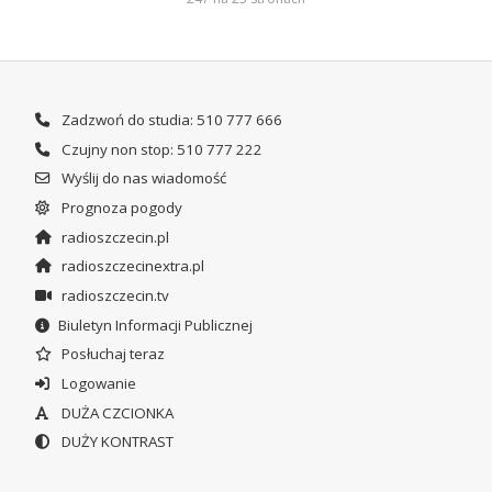
Zadzwoń do studia: 510 777 666
Czujny non stop: 510 777 222
Wyślij do nas wiadomość
Prognoza pogody
radioszczecin.pl
radioszczecinextra.pl
radioszczecin.tv
Biuletyn Informacji Publicznej
Posłuchaj teraz
Logowanie
DUŻA CZCIONKA
DUŻY KONTRAST