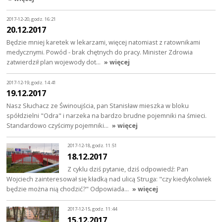
2017-12-20, godz. 16:21
20.12.2017
Będzie mniej karetek w lekarzami, więcej natomiast z ratownikami
medycznymi. Powód - brak chętnych do pracy. Minister Zdrowia
zatwierdził plan wojewody dot…
» więcej
2017-12-19, godz. 14:41
19.12.2017
Nasz Słuchacz ze Świnoujścia, pan Stanisław mieszka w bloku
spółdzielni "Odra" i narzeka na bardzo brudne pojemniki na śmieci.
Standardowo czyścimy pojemniki…
» więcej
2017-12-18, godz. 11:51
18.12.2017
Z cyklu dziś pytanie, dziś odpowiedź: Pan
Wojciech zainteresował się kładką nad ulicą Struga: "czy kiedykolwiek
będzie można nią chodzić?" Odpowiada…
» więcej
2017-12-15, godz. 11:44
15.12.2017