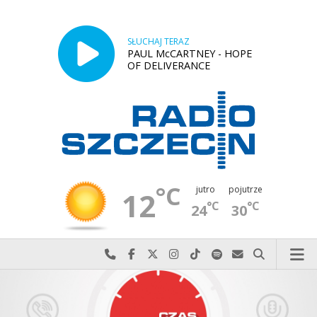
SŁUCHAJ TERAZ
PAUL McCARTNEY - HOPE
OF DELIVERANCE
°C
jutro
pojutrze
12
°C
°C
24
30
Najlepiej po prostu do nas zadzwoń
Odwiedź nas na Facebook-u
Odwiedź nas na X
Odwiedź nas na Instagram-ie
Odwiedź nas na TikTok-u
Szukaj nas na Spotify
Wyślij do nas w
Szukaj