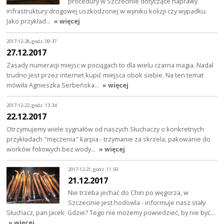
procedury w Szczecinie dotyczące naprawy
infrastruktury drogowej uszkodzonej w wyniku kolizji czy wypadku.
Jako przykład…
» więcej
2017-12-28, godz. 09:37
27.12.2017
Zasady numeracji miejsc w pociągach to dla wielu czarna magia. Nadal
trudno jest przez internet kupić miejsca obok siebie. Na ten temat
mówiła Agnieszka Serbeńska…
» więcej
2017-12-22, godz. 13:34
22.12.2017
Otrzymujemy wiele sygnałów od naszych Słuchaczy o konkretnych
przykładach "męczenia" karpia - trzymanie za skrzela, pakowanie do
worków foliowych bez wody…
» więcej
2017-12-21, godz. 11:59
21.12.2017
Nie trzeba jechać do Chin po węgorza, w
Szczecinie jest hodowla - informuje nasz stały
Słuchacz, pan Jacek. Gdzie? Tego nie możemy powiedzieć, by nie być…
» więcej