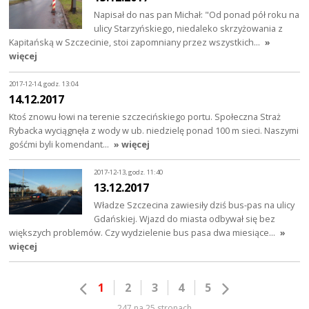
Napisał do nas pan Michał: "Od ponad pół roku na
ulicy Starzyńskiego, niedaleko skrzyżowania z
Kapitańską w Szczecinie, stoi zapomniany przez wszystkich…
»
więcej
2017-12-14, godz. 13:04
14.12.2017
Ktoś znowu łowi na terenie szczecińskiego portu. Społeczna Straż
Rybacka wyciągnęła z wody w ub. niedzielę ponad 100 m sieci. Naszymi
gośćmi byli komendant…
» więcej
2017-12-13, godz. 11:40
13.12.2017
Władze Szczecina zawiesiły dziś bus-pas na ulicy
Gdańskiej. Wjazd do miasta odbywał się bez
większych problemów. Czy wydzielenie bus pasa dwa miesiące…
»
więcej
1
2
3
4
5
247 na 25 stronach