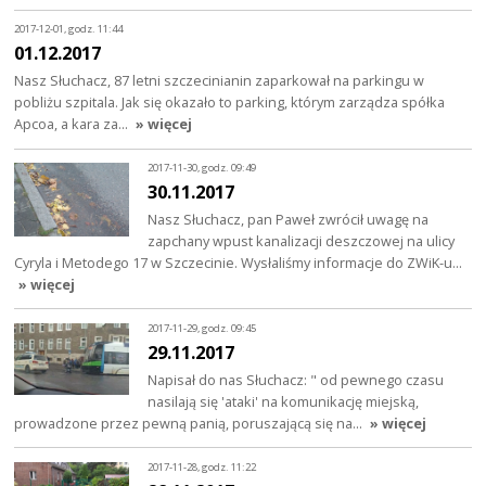
2017-12-01, godz. 11:44
01.12.2017
Nasz Słuchacz, 87 letni szczecinianin zaparkował na parkingu w
pobliżu szpitala. Jak się okazało to parking, którym zarządza spółka
Apcoa, a kara za…
» więcej
2017-11-30, godz. 09:49
30.11.2017
Nasz Słuchacz, pan Paweł zwrócił uwagę na
zapchany wpust kanalizacji deszczowej na ulicy
Cyryla i Metodego 17 w Szczecinie. Wysłaliśmy informacje do ZWiK-u…
» więcej
2017-11-29, godz. 09:45
29.11.2017
Napisał do nas Słuchacz: " od pewnego czasu
nasilają się 'ataki' na komunikację miejską,
prowadzone przez pewną panią, poruszającą się na…
» więcej
2017-11-28, godz. 11:22