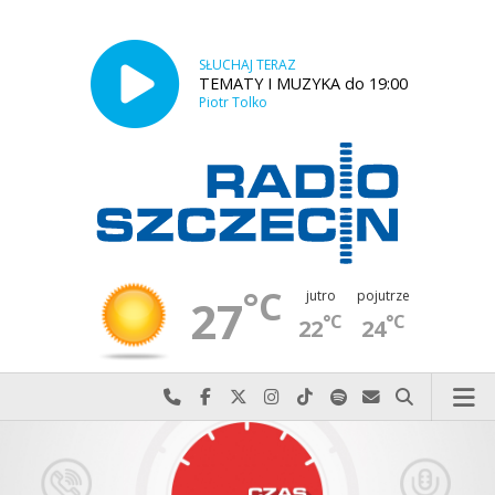
SŁUCHAJ TERAZ
TEMATY I MUZYKA do 19:00
Piotr Tolko
°C
jutro
pojutrze
27
°C
°C
22
24
Najlepiej po prostu do nas zadzwoń
Odwiedź nas na Facebook-u
Odwiedź nas na X
Odwiedź nas na Instagram-ie
Odwiedź nas na TikTok-u
Szukaj nas na Spotify
Wyślij do nas w
Szukaj