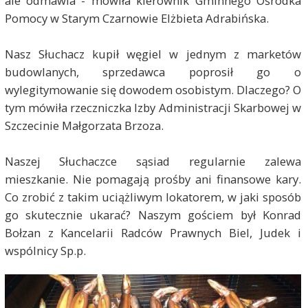
ale odmawia - mówiła kierownik Gminnego Ośrodka
Pomocy w Starym Czarnowie Elżbieta Adrabińska.
Nasz Słuchacz kupił węgiel w jednym z marketów
budowlanych, sprzedawca poprosił go o
wylegitymowanie się dowodem osobistym. Dlaczego? O
tym mówiła rzeczniczka Izby Administracji Skarbowej w
Szczecinie Małgorzata Brzoza.
Naszej Słuchaczce sąsiad regularnie zalewa
mieszkanie. Nie pomagają prośby ani finansowe kary.
Co zrobić z takim uciążliwym lokatorem, w jaki sposób
go skutecznie ukarać? Naszym gościem był Konrad
Bołzan z Kancelarii Radców Prawnych Biel, Judek i
wspólnicy Sp.p.