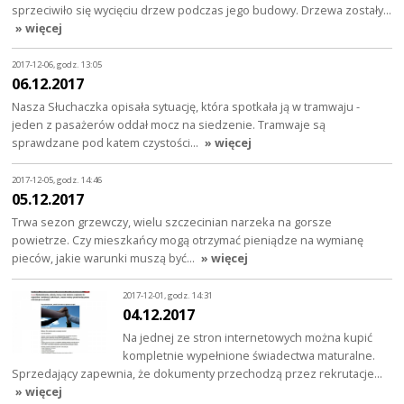
sprzeciwiło się wycięciu drzew podczas jego budowy. Drzewa zostały…
» więcej
2017-12-06, godz. 13:05
06.12.2017
Nasza Słuchaczka opisała sytuację, która spotkała ją w tramwaju -
jeden z pasażerów oddał mocz na siedzenie. Tramwaje są
sprawdzane pod katem czystości…
» więcej
2017-12-05, godz. 14:46
05.12.2017
Trwa sezon grzewczy, wielu szczecinian narzeka na gorsze
powietrze. Czy mieszkańcy mogą otrzymać pieniądze na wymianę
pieców, jakie warunki muszą być…
» więcej
2017-12-01, godz. 14:31
04.12.2017
Na jednej ze stron internetowych można kupić
kompletnie wypełnione świadectwa maturalne.
Sprzedający zapewnia, że dokumenty przechodzą przez rekrutacje…
» więcej