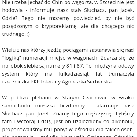
Nie trzeba jechać do Chin po węgorza, w Szczecinie jest
hodowla - informuje nasz stały Słuchacz, pan Jacek.
Gdzie? Tego nie możemy powiedzieć, by nie być
posądzonym o kryptoreklamę, ale dla chcącego nic
trudnego. :)
Wielu z nas którzy jeżdżą pociągami zastanawia się nad
"logiką" numeracji miejsc w wagonach. Zdarza się, że
np. obok siebie są numery 81 i 87. To międzynarodowy
system który ma kilkadziesiąt lat tłumaczyła
rzeczniczka PKP Intercity
Agnieszka Serbeńska
.
W pobliżu plebanii w Starym Czarnowie w wraku
samochodu mieszka bezdomny - alarmuje nasz
Słuchacz pan Józef. Znamy tego mężczyznę, byliśmy
tam i wczoraj i dziś, jest on uzależniony od alkoholu,
proponowaliśmy mu pobyt w ośrodku dla takich osób,