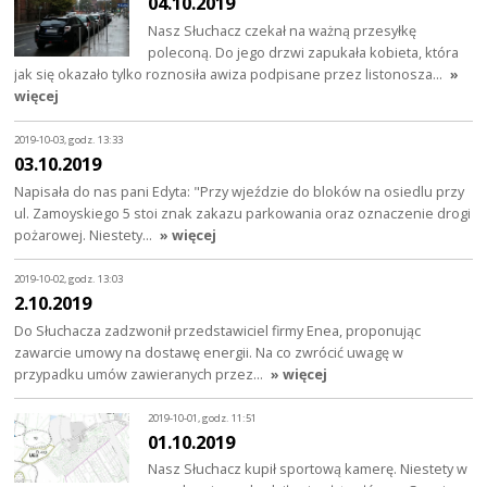
04.10.2019
Nasz Słuchacz czekał na ważną przesyłkę
poleconą. Do jego drzwi zapukała kobieta, która
jak się okazało tylko roznosiła awiza podpisane przez listonosza…
»
więcej
2019-10-03, godz. 13:33
03.10.2019
Napisała do nas pani Edyta: "Przy wjeździe do bloków na osiedlu przy
ul. Zamoyskiego 5 stoi znak zakazu parkowania oraz oznaczenie drogi
pożarowej. Niestety…
» więcej
2019-10-02, godz. 13:03
2.10.2019
Do Słuchacza zadzwonił przedstawiciel firmy Enea, proponując
zawarcie umowy na dostawę energii. Na co zwrócić uwagę w
przypadku umów zawieranych przez…
» więcej
2019-10-01, godz. 11:51
01.10.2019
Nasz Słuchacz kupił sportową kamerę. Niestety w