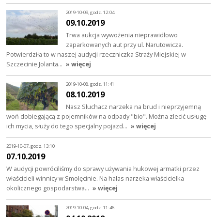
2019-10-09, godz. 12:04
09.10.2019
Trwa aukcja wywożenia nieprawidłowo
zaparkowanych aut przy ul. Narutowicza.
Potwierdziła to w naszej audycji rzeczniczka Straży Miejskiej w
Szczecinie Jolanta…
» więcej
2019-10-08, godz. 11:41
08.10.2019
Nasz Słuchacz narzeka na brud i nieprzyjemną
woń dobiegającą z pojemników na odpady "bio". Można zlecić usługę
ich mycia, służy do tego specjalny pojazd…
» więcej
2019-10-07, godz. 13:10
07.10.2019
W audycji powróciliśmy do sprawy używania hukowej armatki przez
właścicieli winnicy w Smolęcinie. Na hałas narzeka właścicielka
okolicznego gospodarstwa…
» więcej
2019-10-04, godz. 11:46