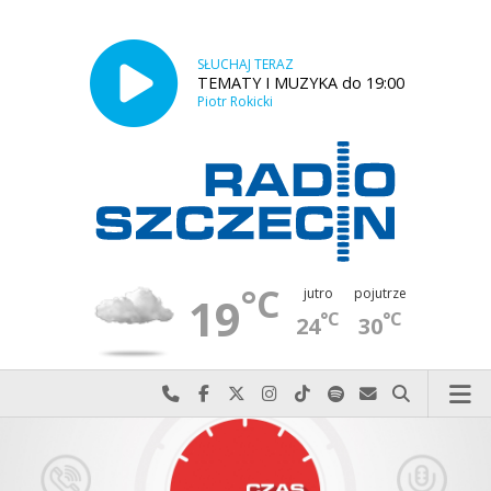
SŁUCHAJ TERAZ
TEMATY I MUZYKA do 19:00
Piotr Rokicki
°C
jutro
pojutrze
19
°C
°C
24
30
Najlepiej po prostu do nas zadzwoń
Odwiedź nas na Facebook-u
Odwiedź nas na X
Odwiedź nas na Instagram-ie
Odwiedź nas na TikTok-u
Szukaj nas na Spotify
Wyślij do nas w
Szukaj