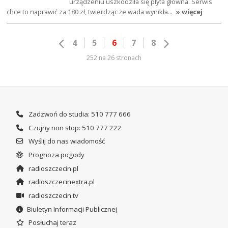
urządzeniu uszkodziła się płyta główna. Serwis
chce to naprawić za 180 zł, twierdząc że wada wynikła…
» więcej
4
5
6
7
8
252 na 26 stronach
Zadzwoń do studia: 510 777 666
Czujny non stop: 510 777 222
Wyślij do nas wiadomość
Prognoza pogody
radioszczecin.pl
radioszczecinextra.pl
radioszczecin.tv
Biuletyn Informacji Publicznej
Posłuchaj teraz