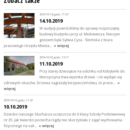
Zobacz także
2019-10-14, godz. 11:57
14.10.2019
W audycji powróciliśmy do sprawy rozpoczętej
budowy budynku przy ul. Mickiewicza. Naszym
gościem była Sylwia Cyza - Słomska z biura
prasowego Urzędu Miasta…
» więcej
2019-10-10, godz. 13:17
11.10.2019
Przy starej dziesiątce na odcinku od Kobylanki do
Morzyczyna trwa wycinka drzew - i to wydaje się
zdrowych okazów. Drzewa zagrażały bezpieczeństwu, to prace…
»
więcej
2019-10-10, godz. 11:47
10.10.2019
Dziecko naszego Słuchacza uczęszcza do II klasy Szkoły Podstawowej
nr 35. Jak twierdzi pociecha nigdy nie skorzystała z zajęć wychowania
fizycznego na sali…
» więcej