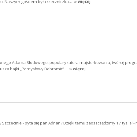
iu. Naszym gościem była rzeczniczka…
» więcej
ego Adama Słodowego, popularyzatora majsterkowania, twórcę progra
riusza bajki ,,Pomysłowy Dobromir”…
» więcej
 Szczecinie - pyta się pan Adrian? Dzięki temu zaoszczędzimy 17 tys. zł -