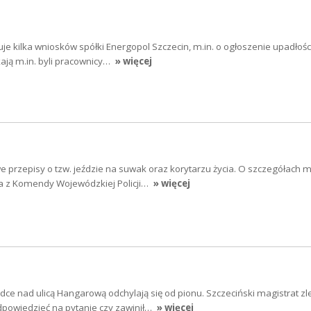
uje kilka wniosków spółki Energopol Szczecin, m.in. o ogłoszenie upadłośc
ają m.in. byli pracownicy…
» więcej
 przepisy o tzw. jeździe na suwak oraz korytarzu życia. O szczegółach 
 z Komendy Wojewódzkiej Policji…
» więcej
ce nad ulicą Hangarową odchylają się od pionu. Szczeciński magistrat zle
dpowiedzieć na pytanie czy zawinił…
» więcej