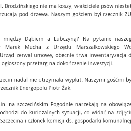
. Brodzińskiego nie ma koszy, właściciele psów nieste
rzucają pod drzewa. Naszym gościem był rzecznik Z
ej między Dąbiem a Lubczyną? Na pytanie nasze
ł Marek Mucha z Urzędu Marszałkowskiego Wo
 Urząd zerwał umowę, obecnie trwa inwentaryzacja 
ogłoszony przetarg na dokończenie inwestycji.
zecin nadal nie otrzymała wypłat. Naszymi gośćmi by
zecznik Energopolu Piotr Żak.
n. na szczecińskim Pogodnie narzekają na obowiąz
chodzi do kuriozalnych sytuacji, co widać na zdjęci
zczecina i członek komisji ds. gospodarki komunalnej