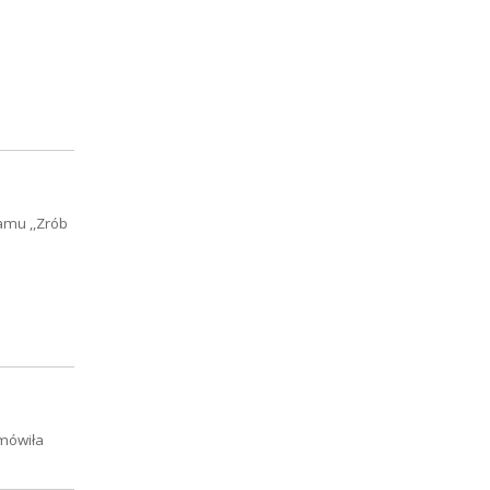
mu ,,Zrób
 mówiła