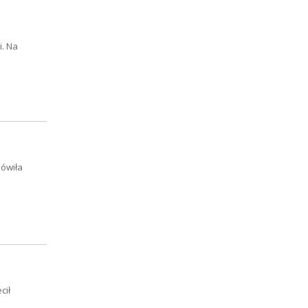
i. Na
mówiła
cił