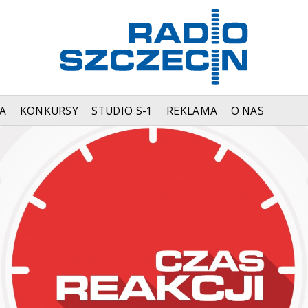
A
KONKURSY
STUDIO S-1
REKLAMA
O NAS