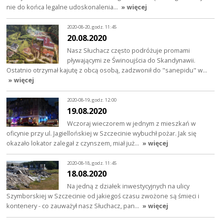
nie do końca legalne udoskonalenia…
» więcej
2020-08-20, godz. 11:45
20.08.2020
Nasz Słuchacz często podróżuje promami
pływającymi ze Świnoujścia do Skandynawii.
Ostatnio otrzymał kajutę z obcą osobą, zadzwonił do "sanepidu" w…
» więcej
2020-08-19, godz. 12:00
19.08.2020
Wczoraj wieczorem w jednym z mieszkań w
oficynie przy ul. Jagiellońskiej w Szczecinie wybuchł pożar. Jak się
okazało lokator zalegał z czynszem, miał już…
» więcej
2020-08-18, godz. 11:45
18.08.2020
Na jedną z działek inwestycyjnych na ulicy
Szymborskiej w Szczecinie od jakiegoś czasu zwożone są śmieci i
kontenery - co zauważył nasz Słuchacz, pan…
» więcej