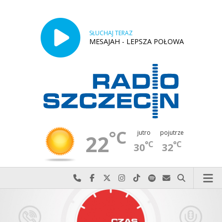
SŁUCHAJ TERAZ
MESAJAH - LEPSZA POŁOWA
°C
jutro
pojutrze
22
°C
°C
30
32
Najlepiej po prostu do nas zadzwoń
Odwiedź nas na Facebook-u
Odwiedź nas na X
Odwiedź nas na Instagram-ie
Odwiedź nas na TikTok-u
Szukaj nas na Spotify
Wyślij do nas w
Szukaj