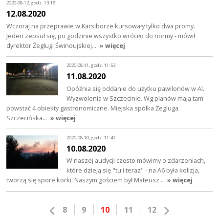
2020-08-12, godz. 13:18
12.08.2020
Wczoraj na przeprawie w Karsiborze kursowały tylko dwa promy.
Jeden zepsuł się, po godzinie wszystko wróciło do normy - mówił
dyrektor Żeglugi Świnoujskiej…
» więcej
2020-08-11, godz. 11:53
11.08.2020
Opóźnia się oddanie do użytku pawilonów w Al.
Wyzwolenia w Szczecinie. Wg planów mają tam
powstać 4 obiekty gastronomiczne. Miejska spółka Żegluga
Szczecińska…
» więcej
2020-08-10, godz. 11:47
10.08.2020
W naszej audycji często mówimy o zdarzeniach,
które dzieją się "tu i teraz" - na A6 była kolizja,
tworzą się spore korki. Naszym gościem był Mateusz…
» więcej
8
9
10
11
12