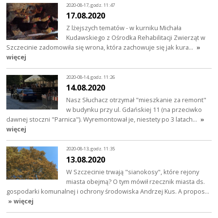
2020-08-17, godz. 11:47
17.08.2020
Z lżejszych tematów - w kurniku Michała
Kudawskiego z Ośrodka Rehabilitacji Zwierząt w
Szczecinie zadomowiła się wrona, która zachowuje się jak kura…
»
więcej
2020-08-14, godz. 11:26
14.08.2020
Nasz Słuchacz otrzymał "mieszkanie za remont"
w budynku przy ul. Gdańskiej 11 (na przeciwko
dawnej stoczni "Parnica"). Wyremontował je, niestety po 3 latach…
»
więcej
2020-08-13, godz. 11:35
13.08.2020
W Szczecinie trwają "sianokosy", które rejony
miasta obejmą? O tym mówił rzecznik miasta ds.
gospodarki komunalnej i ochrony środowiska Andrzej Kus. A propos…
» więcej