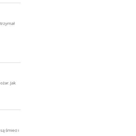
otrzymał
ożar. Jak
są śmieci i