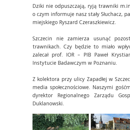
Dziki nie odpuszczają, ryją trawniki m.i
o czym informuje nasz stały Słuchacz, p
miejskiego Ryszard Czeraszkiewicz.
Szczecin nie zamierza usunąć pozos
trawnikach. Czy będzie to miało wpł
zalecał
prof. IOR – PIB Paweł Krysti
Instytucie Badawczym w Poznaniu.
Z kolektora przy ulicy Zapadłej w Szczec
media społecznościowe. Naszymi gośćm
dyrektor Regionalnego Zarządu Gos
Duklanowski.