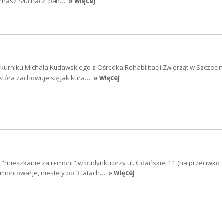
ł nasz Słuchacz, pan…
» więcej
 kurniku Michała Kudawskiego z Ośrodka Rehabilitacji Zwierząt w Szczecin
która zachowuje się jak kura…
» więcej
 "mieszkanie za remont" w budynku przy ul. Gdańskiej 11 (na przeciwko
emontował je, niestety po 3 latach…
» więcej