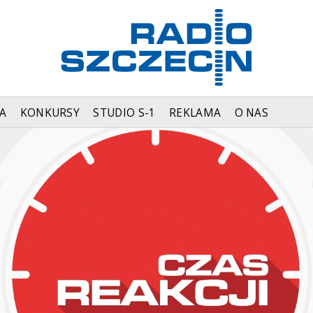
A
KONKURSY
STUDIO S-1
REKLAMA
O NAS