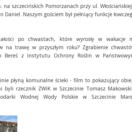
n. na szczecińskich Pomorzanach przy ul. Włościańskiej
an Daniel. Naszym gościem był pełniący funkcje łowcze
tałości po chwastach, które wyrosły w wakacje 
yw na trawę w przyszłym roku? Zgrabienie chwast
an Bereś z Instytutu Ochrony Roślin w Państwow
inie płyną komunalne ścieki - film to pokazujący obie
i byli rzecznik ZWiK w Szczecinie Tomasz Makowski
podarki Wodnej Wody Polskie w Szczecinie Mar