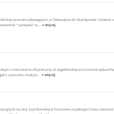
odróżuje promami pływającymi ze Świnoujścia do Skandynawii. Ostatnio 
adzwonił do "sanepidu" w…
» więcej
nym z mieszkań w oficynie przy ul. Jagiellońskiej w Szczecinie wybuchł p
egał z czynszem, miał już…
» więcej
stycyjnych na ulicy Szymborskiej w Szczecinie od jakiegoś czasu zwożone 