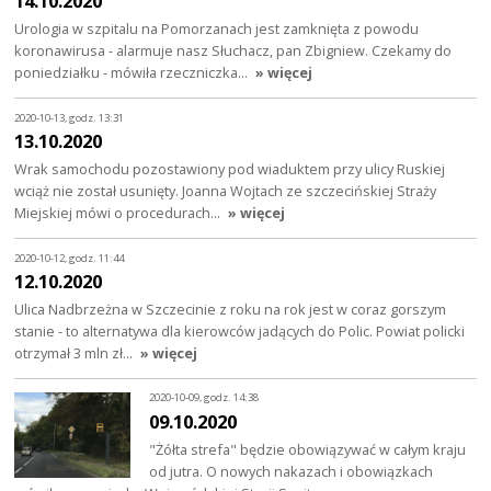
14.10.2020
Urologia w szpitalu na Pomorzanach jest zamknięta z powodu
koronawirusa - alarmuje nasz Słuchacz, pan Zbigniew. Czekamy do
poniedziałku - mówiła rzeczniczka…
» więcej
2020-10-13, godz. 13:31
13.10.2020
Wrak samochodu pozostawiony pod wiaduktem przy ulicy Ruskiej
wciąż nie został usunięty. Joanna Wojtach ze szczecińskiej Straży
Miejskiej mówi o procedurach…
» więcej
2020-10-12, godz. 11:44
12.10.2020
Ulica Nadbrzeżna w Szczecinie z roku na rok jest w coraz gorszym
stanie - to alternatywa dla kierowców jadących do Polic. Powiat policki
otrzymał 3 mln zł…
» więcej
2020-10-09, godz. 14:38
09.10.2020
"Żółta strefa" będzie obowiązywać w całym kraju
od jutra. O nowych nakazach i obowiązkach