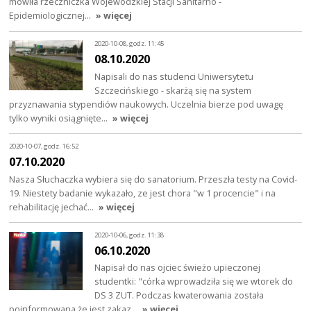
mówiła rzeczniczka Wojewódzkiej Stacji Sanitarno -
Epidemiologicznej…
» więcej
2020-10-08, godz. 11:45
08.10.2020
Napisali do nas studenci Uniwersytetu
Szczecińskiego - skarżą się na system
przyznawania stypendiów naukowych. Uczelnia bierze pod uwagę
tylko wyniki osiągnięte…
» więcej
2020-10-07, godz. 16:52
07.10.2020
Nasza Słuchaczka wybiera się do sanatorium. Przeszła testy na Covid-
19. Niestety badanie wykazało, ze jest chora "w 1 procencie" i na
rehabilitację jechać…
» więcej
2020-10-06, godz. 11:38
06.10.2020
Napisał do nas ojciec świeżo upieczonej
studentki: "córka wprowadziła się we wtorek do
DS 3 ZUT. Podczas kwaterowania została
poinformowana że jest zakaz…
» więcej