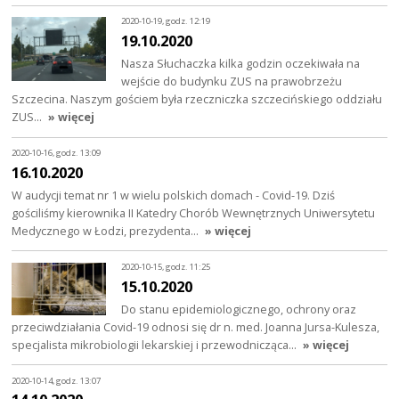
2020-10-19, godz. 12:19
19.10.2020
Nasza Słuchaczka kilka godzin oczekiwała na
wejście do budynku ZUS na prawobrzeżu
Szczecina. Naszym gościem była rzeczniczka szczecińskiego oddziału
ZUS…
» więcej
2020-10-16, godz. 13:09
16.10.2020
W audycji temat nr 1 w wielu polskich domach - Covid-19. Dziś
gościliśmy kierownika II Katedry Chorób Wewnętrznych Uniwersytetu
Medycznego w Łodzi, prezydenta…
» więcej
2020-10-15, godz. 11:25
15.10.2020
Do stanu epidemiologicznego, ochrony oraz
przeciwdziałania Covid-19 odnosi się dr n. med. Joanna Jursa-Kulesza,
specjalista mikrobiologii lekarskiej i przewodnicząca…
» więcej
2020-10-14, godz. 13:07