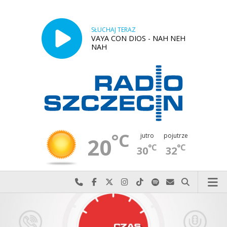
SŁUCHAJ TERAZ
VAYA CON DIOS - NAH NEH
NAH
°C
jutro
pojutrze
20
°C
°C
30
32
Najlepiej po prostu do nas zadzwoń
Odwiedź nas na Facebook-u
Odwiedź nas na X
Odwiedź nas na Instagram-ie
Odwiedź nas na TikTok-u
Szukaj nas na Spotify
Wyślij do nas w
Szukaj