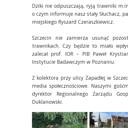
Dziki nie odpuszczają, ryją trawniki m.i
o czym informuje nasz stały Słuchacz, p
miejskiego Ryszard Czeraszkiewicz.
Szczecin nie zamierza usunąć pozos
trawnikach. Czy będzie to miało wpł
zalecał
prof. IOR – PIB Paweł Krysti
Instytucie Badawczym w Poznaniu.
Z kolektora przy ulicy Zapadłej w Szczec
media społecznościowe. Naszymi gośćm
dyrektor Regionalnego Zarządu Gos
Duklanowski.