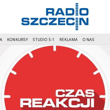
A
KONKURSY
STUDIO S-1
REKLAMA
O NAS