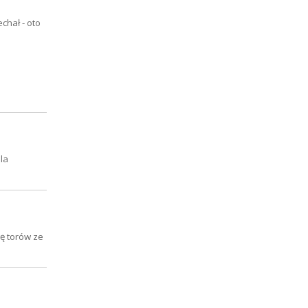
chał - oto
la
ę torów ze