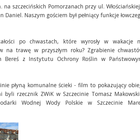
n. na szczecińskich Pomorzanach przy ul. Włościańskiej
an Daniel. Naszym gościem był pełniący funkcje łowcze
tałości po chwastach, które wyrosły w wakacje 
yw na trawę w przyszłym roku? Zgrabienie chwast
an Bereś z Instytutu Ochrony Roślin w Państwow
inie płyną komunalne ścieki - film to pokazujący obie
i byli rzecznik ZWiK w Szczecinie Tomasz Makowski
podarki Wodnej Wody Polskie w Szczecinie Mar