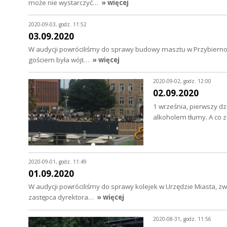
może nie wystarczyć…
» więcej
2020-09-03, godz. 11:52
03.09.2020
W audycji powróciliśmy do sprawy budowy masztu w Przybiernow
gościem była wójt…
» więcej
2020-09-02, godz. 12:00
02.09.2020
1 września, pierwszy dz
alkoholem tłumy. A co
2020-09-01, godz. 11:49
01.09.2020
W audycji powróciliśmy do sprawy kolejek w Urzędzie Miasta, 
zastępca dyrektora…
» więcej
2020-08-31, godz. 11:56