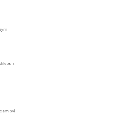
szym
sklepu z
ciem był