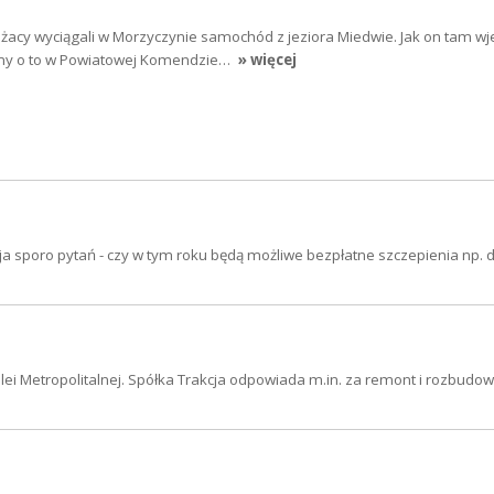
acy wyciągali w Morzyczynie samochód z jeziora Miedwie. Jak on tam wje
liśmy o to w Powiatowej Komendzie…
» więcej
ja sporo pytań - czy w tym roku będą możliwe bezpłatne szczepienia np. d
ei Metropolitalnej. Spółka Trakcja odpowiada m.in. za remont i rozbudow