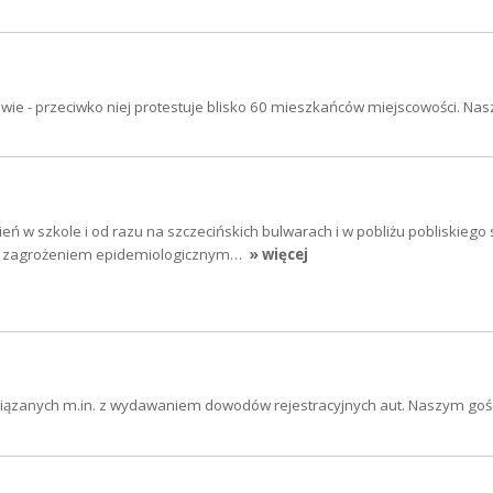
ie - przeciwko niej protestuje blisko 60 mieszkańców miejscowości. Na
ień w szkole i od razu na szczecińskich bulwarach i w pobliżu pobliskiego 
 z zagrożeniem epidemiologicznym…
» więcej
związanych m.in. z wydawaniem dowodów rejestracyjnych aut. Naszym goś