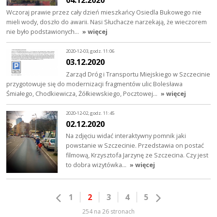
Wczoraj prawie przez cały dzień mieszkańcy Osiedla Bukowego nie
mieli wody, doszło do awarii. Nasi Słuchacze narzekają, że wieczorem
nie było podstawionych…
» więcej
2020-12-03, godz. 11:06
03.12.2020
Zarząd Dróg i Transportu Miejskiego w Szczecinie
przygotowuje się do modernizacji fragmentów ulic Bolesława
Śmiałego, Chodkiewicza, Żółkiewskiego, Pocztowej…
» więcej
2020-12-02, godz. 11:45
02.12.2020
Na zdjęciu widać interaktywny pomnik jaki
powstanie w Szczecinie. Przedstawia on postać
filmową, Krzysztofa Jarzynę ze Szczecina. Czy jest
to dobra wizytówka…
» więcej
1
2
3
4
5
254 na 26 stronach