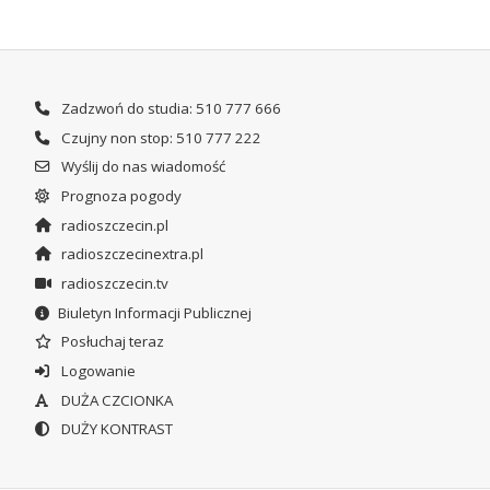
Zadzwoń do studia: 510 777 666
Czujny non stop: 510 777 222
Wyślij do nas wiadomość
Prognoza pogody
radioszczecin.pl
radioszczecinextra.pl
radioszczecin.tv
Biuletyn Informacji Publicznej
Posłuchaj teraz
Logowanie
DUŻA CZCIONKA
DUŻY KONTRAST