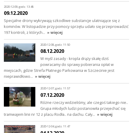
2020-12-09, godz. 13:48
09.12.2020
Specjalne drony wykrywają szkodliwe substancje ulatniające się z
kominów. W listopadzie przy pomocy sprzętu udało się przeprowadzić
197 kontroli, z których…
» więcej
2020-12-08, godz. 11:50
08.12.2020
W myśl zasady - kropla drąży skałę dziś
powracamy do sprawy pobierania opłat w
miejscach, gdzie Strefa Płatnego Parkowania w Szczecinie jest
nieprawidłowo…
» więcej
2020-12-07, godz. 11:57
07.12.2020
Różne rzeczy widzieliśmy, ale czegoś takiego nie..
Grupa młodych ludzi postanowiła przejechać się
tramwajem linii nr 12 z placu Rodła.. na dachu. Cały…
» więcej
2020-12-04, godz. 11:47
04.12.2020