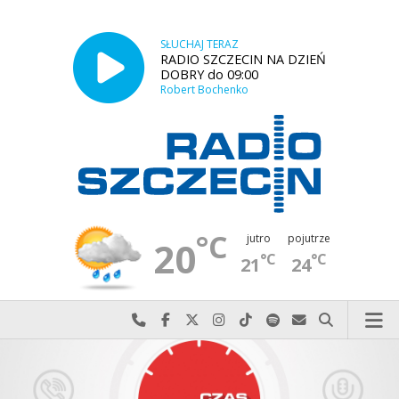
SŁUCHAJ TERAZ
RADIO SZCZECIN NA DZIEŃ
DOBRY do 09:00
Robert Bochenko
°C
jutro
pojutrze
20
°C
°C
21
24
Najlepiej po prostu do nas zadzwoń
Odwiedź nas na Facebook-u
Odwiedź nas na X
Odwiedź nas na Instagram-ie
Odwiedź nas na TikTok-u
Szukaj nas na Spotify
Wyślij do nas w
Szukaj