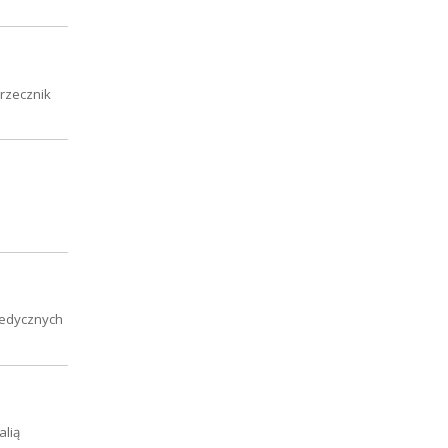
 rzecznik
medycznych
alią