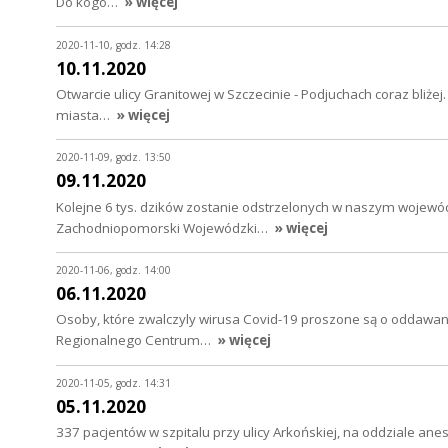
Do kogo…
» więcej
2020-11-10, godz. 14:28
10.11.2020
Otwarcie ulicy Granitowej w Szczecinie - Podjuchach coraz bliże
miasta…
» więcej
2020-11-09, godz. 13:50
09.11.2020
Kolejne 6 tys. dzików zostanie odstrzelonych w naszym wojewódz
Zachodniopomorski Wojewódzki…
» więcej
2020-11-06, godz. 14:00
06.11.2020
Osoby, które zwalczyly wirusa Covid-19 proszone są o oddawa
Regionalnego Centrum…
» więcej
2020-11-05, godz. 14:31
05.11.2020
337 pacjentów w szpitalu przy ulicy Arkońskiej, na oddziale anest