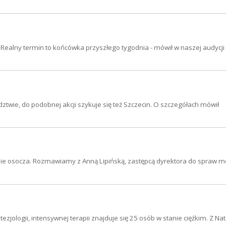
j. Realny termin to końcówka przyszłego tygodnia - mówił w naszej audycji
twie, do podobnej akcji szykuje się też Szczecin. O szczegółach mówił
nie osocza. Rozmawiamy z Anną Lipińską, zastępcą dyrektora do spraw 
ezjologii, intensywnej terapii znajduje się 25 osób w stanie ciężkim. Z Nat