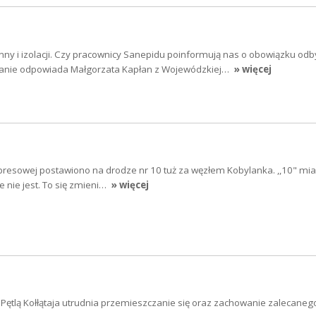
y i izolacji. Czy pracownicy Sanepidu poinformują nas o obowiązku odb
tanie odpowiada Małgorzata Kapłan z Wojewódzkiej…
» więcej
resowej postawiono na drodze nr 10 tuż za węzłem Kobylanka. ,,10" miał
e nie jest. To się zmieni…
» więcej
Pętlą Kołłątaja utrudnia przemieszczanie się oraz zachowanie zalecaneg