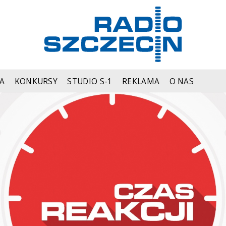
A
KONKURSY
STUDIO S-1
REKLAMA
O NAS