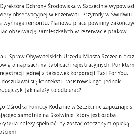
o Dyrektora Ochrony Środowiska w Szczecinie wypowia
wieży obserwacyjnej w Rezerwatu Przyrody w Świdwiu.
óra wymaga remontu. Planowo prace powinny zakończy
iając obserwację zamieszkałych w rezerwacie ptaków
iału Spraw Obywatelskich Urzędu Miasta Szczecin ora
mówią o napisach na tablicach rejestracyjnych. Punkte
ejestracji jednej z taksówek korporacji Taxi For You.
 doszukiwał się kontekstu rasistowskiego. Jednak
opejczyk. Jak należy to odbierać?
ego Ośrodka Pomocy Rodzinie w Szczecinie zapoznaje s
jącego samotnie na Skolwinie, który jest osobą
kryteria należy spełniać, by zostać otoczonym opieką
ościem.