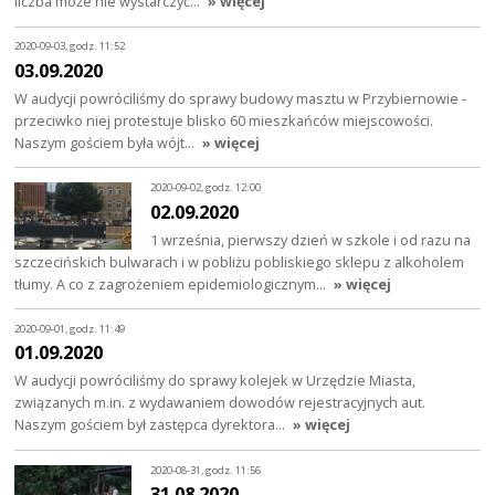
liczba może nie wystarczyć…
» więcej
2020-09-03, godz. 11:52
03.09.2020
W audycji powróciliśmy do sprawy budowy masztu w Przybiernowie -
przeciwko niej protestuje blisko 60 mieszkańców miejscowości.
Naszym gościem była wójt…
» więcej
2020-09-02, godz. 12:00
02.09.2020
1 września, pierwszy dzień w szkole i od razu na
szczecińskich bulwarach i w pobliżu pobliskiego sklepu z alkoholem
tłumy. A co z zagrożeniem epidemiologicznym…
» więcej
2020-09-01, godz. 11:49
01.09.2020
W audycji powróciliśmy do sprawy kolejek w Urzędzie Miasta,
związanych m.in. z wydawaniem dowodów rejestracyjnych aut.
Naszym gościem był zastępca dyrektora…
» więcej
2020-08-31, godz. 11:56
31.08.2020