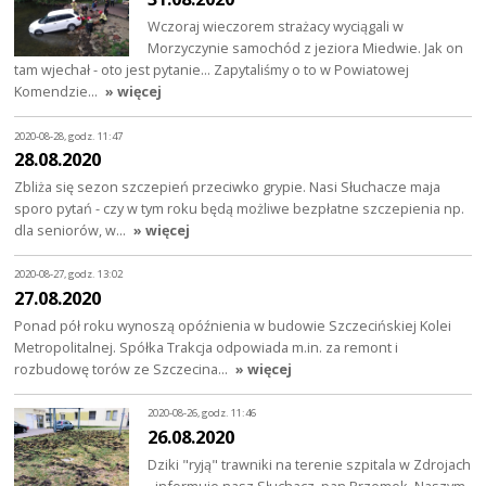
Wczoraj wieczorem strażacy wyciągali w
Morzyczynie samochód z jeziora Miedwie. Jak on
tam wjechał - oto jest pytanie... Zapytaliśmy o to w Powiatowej
Komendzie…
» więcej
2020-08-28, godz. 11:47
28.08.2020
Zbliża się sezon szczepień przeciwko grypie. Nasi Słuchacze maja
sporo pytań - czy w tym roku będą możliwe bezpłatne szczepienia np.
dla seniorów, w…
» więcej
2020-08-27, godz. 13:02
27.08.2020
Ponad pół roku wynoszą opóźnienia w budowie Szczecińskiej Kolei
Metropolitalnej. Spółka Trakcja odpowiada m.in. za remont i
rozbudowę torów ze Szczecina…
» więcej
2020-08-26, godz. 11:46
26.08.2020
Dziki "ryją" trawniki na terenie szpitala w Zdrojach
- informuje nasz Słuchacz, pan Przemek. Naszym