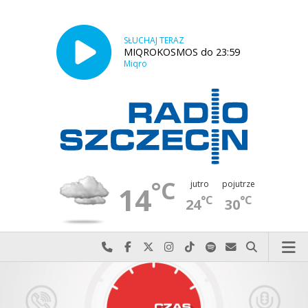
SŁUCHAJ TERAZ
MIQROKOSMOS do 23:59
Miqro
°C
jutro
pojutrze
14
°C
°C
24
30
Najlepiej po prostu do nas zadzwoń
Odwiedź nas na Facebook-u
Odwiedź nas na X
Odwiedź nas na Instagram-ie
Odwiedź nas na TikTok-u
Szukaj nas na Spotify
Wyślij do nas w
Szukaj