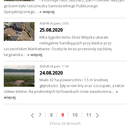
gościem była rzeczniczka Samodzielnego Publicznego
Specjalistycznego…
» więcej
2020-08-25, godz. 12:02
25.08.2020
Kilka tygodni temu Straż Miejska ukarała
nielegalnie handlujących przy kładce przy
szczecińskim Manhattanie. Osoby te teraz przeniosły się bliżej
targowiska…
» więcej
2020-08-24, godz. 11:50
24.08.2020
Miało 32 ha powierzchni i 1,5 m średniej
głębokości. Żyły w nim liny oraz szczupaki, a także
żółwie błotne. Na podmokłych torfowiskach rosła owadożerna…
»
więcej
7
8
9
10
11
254 na 26 stronach