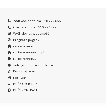
Zadzwoń do studia: 510 777 666
Czujny non stop: 510 777 222
Wyślij do nas wiadomość
Prognoza pogody
radioszczecin.pl
radioszczecinextra.pl
radioszczecin.tv
Biuletyn Informacji Publicznej
Posłuchaj teraz
Logowanie
DUŻA CZCIONKA
DUŻY KONTRAST