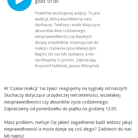
godz. 01:00
Powtórka wczorajszej audycji. To jest
audycja, którą współtworzą nasi
Słuchacze. Telefony i maile dotyczące
absurdów dnia codziennego,
niesprawiedliwości czy błędnych
decyzji urzędników, inspirują nas do
reakcji i czynienia życia łatwiejszym.
Napisz do nas lub zadzwoń, a my
spróbujemy Ci pomóc. Zapraszają:
Krzysztof Kukliński, Janusz Wilczyński
W 'Czasie reakcji' 'na żywo' reagujemy na sygnały od naszych
Słuchaczy dotyczące urzędniczej nierzetelności, wszelakiej
niesprawiedliwości czy absurdów życia codziennego.
Zapraszamy od poniedziałku do piątku na godzinę 12.05.
Masz problem, nurtuje Cię jakieś zagadnienie bądź widzisz jakąś
nieprawidłowość a może dzieje się coś złego? Zadzwoń do nas
lub napisz.