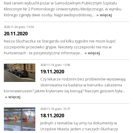
Nad ranem wybuchł pożar w Samodzielnym Publicznym Szpitalu
Klinicznym Nr 2 Pomorskiego Uniwersytetu Medycznego, w wyniku
którego zginęły dwie osoby. Najprawdopodobniej…
» więcej
2020-11-20, godz. 13:04
20.11.2020
Nasza Słuchaczka ze Stargardu od kilku tygodni nie może kupić
szczepionki przeciwko grypie. Niestety szczepionki nie ma w
hurtowniach - te pesymistyczne informacje…
» więcej
2020-11-19, godz. 13:08
19.11.2020
Czy lekarze rodzinni bez problemów wystawiają
skierowania na badania w kierunku zakażenia
koronawirusem? Jakimi kryteriami się kierują? Naszym gościem była…
» więcej
2020-11-18, godz. 10:37
18.11.2020
Jednym z tematów są urny na dokumenty w
Urzędzie Miasta. Jeden z naszych Słuchaczy