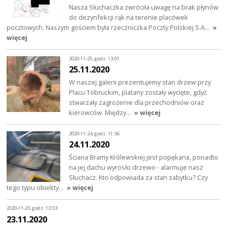
Nasza Słuchaczka zwróciła uwagę na brak płynów
do dezynfekcji rąk na terenie placówek
pocztowych. Naszym gościem była rzeczniczka Poczty Polskiej S.A…
»
więcej
2020-11-25, godz. 13:01
25.11.2020
W naszej galerii prezentujemy stan drzew przy
Placu Tobruckim, platany zostały wycięte, gdyż
stwarzały zagrożenie dla przechodniów oraz
kierowców. Między…
» więcej
2020-11-24, godz. 11:56
24.11.2020
Ściana Bramy Królewskiej jest popękana, ponadto
na jej dachu wyrosło drzewo - alarmuje nasz
Słuchacz. Kto odpowiada za stan zabytku? Czy
tego typu obiekty…
» więcej
2020-11-23, godz. 13:03
23.11.2020