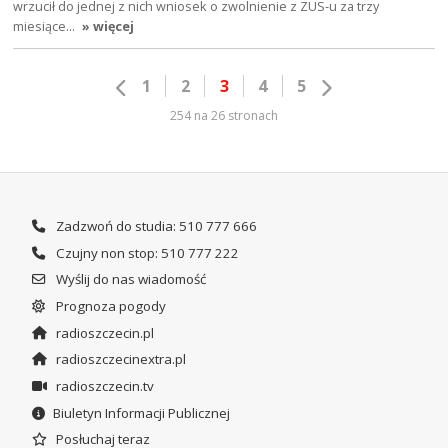
wrzucił do jednej z nich wniosek o zwolnienie z ZUS-u za trzy
miesiące…
» więcej
1
2
3
4
5
254 na 26 stronach
Zadzwoń do studia: 510 777 666
Czujny non stop: 510 777 222
Wyślij do nas wiadomość
Prognoza pogody
radioszczecin.pl
radioszczecinextra.pl
radioszczecin.tv
Biuletyn Informacji Publicznej
Posłuchaj teraz