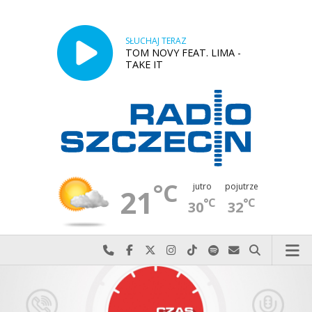
SŁUCHAJ TERAZ
TOM NOVY FEAT. LIMA -
TAKE IT
°C
jutro
pojutrze
21
°C
°C
30
32
Najlepiej po prostu do nas zadzwoń
Odwiedź nas na Facebook-u
Odwiedź nas na X
Odwiedź nas na Instagram-ie
Odwiedź nas na TikTok-u
Szukaj nas na Spotify
Wyślij do nas w
Szukaj