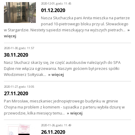
2020-12-01, godz. 11:45
01.12.2020
Nasza Słuchaczka pani Anita mieszka na parterze
ponad 10-pietrowego bloku przy ul. Słowackiego
w Stargardzie. Niestety sąsiedzi mieszkający na wyższych pietrach…
»
więcej
2020-11-30, godz. 11:57
30.11.2020
Nasz Słuchacz skarży się, że część autobusów należących do SPA
Dąbie nie włącza ogrzewania. Naszym gościem był prezes spółki
Włodzimierz Sołtysiak…
» więcej
2020-11-27, godz. 13:05
27.11.2020
Pan Mirosław, mieszkaniec jednopiętrowego budynku w gminie
Chojna ma problem z kominem - sąsiadka z parteru wybiła dziurę w
przewodzie, kilka miesięcy temu…
» więcej
2020-11-26, godz. 11:49
26.11.2020