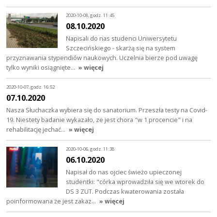
2020-10-08, godz. 11:45
08.10.2020
Napisali do nas studenci Uniwersytetu
Szczecińskiego - skarżą się na system
przyznawania stypendiów naukowych. Uczelnia bierze pod uwagę
tylko wyniki osiągnięte…
» więcej
2020-10-07, godz. 16:52
07.10.2020
Nasza Słuchaczka wybiera się do sanatorium. Przeszła testy na Covid-
19. Niestety badanie wykazało, ze jest chora "w 1 procencie" i na
rehabilitację jechać…
» więcej
2020-10-06, godz. 11:38
06.10.2020
Napisał do nas ojciec świeżo upieczonej
studentki: "córka wprowadziła się we wtorek do
DS 3 ZUT. Podczas kwaterowania została
poinformowana że jest zakaz…
» więcej