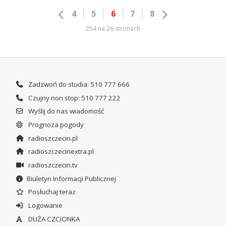
4
5
6
7
8
254 na 26 stronach
Zadzwoń do studia: 510 777 666
Czujny non stop: 510 777 222
Wyślij do nas wiadomość
Prognoza pogody
radioszczecin.pl
radioszczecinextra.pl
radioszczecin.tv
Biuletyn Informacji Publicznej
Posłuchaj teraz
Logowanie
DUŻA CZCIONKA