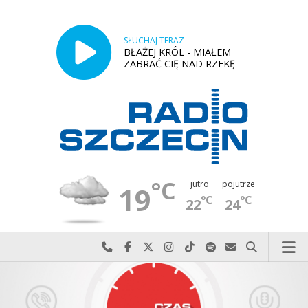
SŁUCHAJ TERAZ
BŁAŻEJ KRÓL - MIAŁEM
ZABRAĆ CIĘ NAD RZEKĘ
°C
jutro
pojutrze
19
°C
°C
22
24
Najlepiej po prostu do nas zadzwoń
Odwiedź nas na Facebook-u
Odwiedź nas na X
Odwiedź nas na Instagram-ie
Odwiedź nas na TikTok-u
Szukaj nas na Spotify
Wyślij do nas w
Szukaj