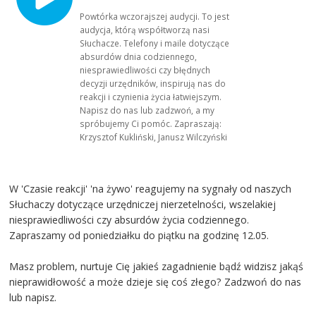
Powtórka wczorajszej audycji. To jest
audycja, którą współtworzą nasi
Słuchacze. Telefony i maile dotyczące
absurdów dnia codziennego,
niesprawiedliwości czy błędnych
decyzji urzędników, inspirują nas do
reakcji i czynienia życia łatwiejszym.
Napisz do nas lub zadzwoń, a my
spróbujemy Ci pomóc. Zapraszają:
Krzysztof Kukliński, Janusz Wilczyński
W 'Czasie reakcji' 'na żywo' reagujemy na sygnały od naszych
Słuchaczy dotyczące urzędniczej nierzetelności, wszelakiej
niesprawiedliwości czy absurdów życia codziennego.
Zapraszamy od poniedziałku do piątku na godzinę 12.05.
Masz problem, nurtuje Cię jakieś zagadnienie bądź widzisz jakąś
nieprawidłowość a może dzieje się coś złego? Zadzwoń do nas
lub napisz.