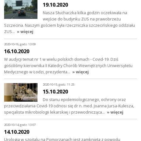
19.10.2020
Nasza Słuchaczka kilka godzin oczekiwała na
wejście do budynku ZUS na prawobrzeżu
Szczecina. Naszym gościem była rzeczniczka szczecińskiego oddziału
ZUS…
» więcej
2020-10-16, godz. 13:09
16.10.2020
W audycji temat nr 1 w wielu polskich domach - Covid-19. Dziś
gościliśmy kierownika II Katedry Chorób Wewnętrznych Uniwersytetu
Medycznego w Łodzi, prezydenta…
» więcej
2020-10-15, godz. 11:25
15.10.2020
Do stanu epidemiologicznego, ochrony oraz
przeciwdziałania Covid-19 odnosi się dr n. med. Joanna Jursa-Kulesza,
specjalista mikrobiologii lekarskiej i przewodnicząca…
» więcej
2020-10-14, godz. 13:07
14.10.2020
Urologia w szpitalu na Pomorzanach jest zamknięta z powodu