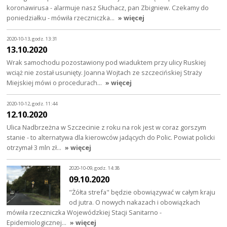
koronawirusa - alarmuje nasz Słuchacz, pan Zbigniew. Czekamy do
poniedziałku - mówiła rzeczniczka…
» więcej
2020-10-13, godz. 13:31
13.10.2020
Wrak samochodu pozostawiony pod wiaduktem przy ulicy Ruskiej
wciąż nie został usunięty. Joanna Wojtach ze szczecińskiej Straży
Miejskiej mówi o procedurach…
» więcej
2020-10-12, godz. 11:44
12.10.2020
Ulica Nadbrzeżna w Szczecinie z roku na rok jest w coraz gorszym
stanie - to alternatywa dla kierowców jadących do Polic. Powiat policki
otrzymał 3 mln zł…
» więcej
2020-10-09, godz. 14:38
09.10.2020
"Żółta strefa" będzie obowiązywać w całym kraju
od jutra. O nowych nakazach i obowiązkach
mówiła rzeczniczka Wojewódzkiej Stacji Sanitarno -
Epidemiologicznej…
» więcej