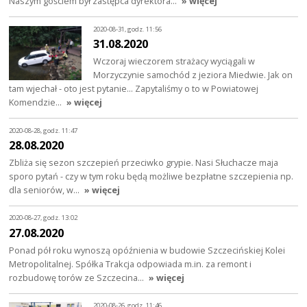
Naszym gościem był zastępca dyrektora…
» więcej
2020-08-31, godz. 11:56
31.08.2020
Wczoraj wieczorem strażacy wyciągali w
Morzyczynie samochód z jeziora Miedwie. Jak on
tam wjechał - oto jest pytanie... Zapytaliśmy o to w Powiatowej
Komendzie…
» więcej
2020-08-28, godz. 11:47
28.08.2020
Zbliża się sezon szczepień przeciwko grypie. Nasi Słuchacze maja
sporo pytań - czy w tym roku będą możliwe bezpłatne szczepienia np.
dla seniorów, w…
» więcej
2020-08-27, godz. 13:02
27.08.2020
Ponad pół roku wynoszą opóźnienia w budowie Szczecińskiej Kolei
Metropolitalnej. Spółka Trakcja odpowiada m.in. za remont i
rozbudowę torów ze Szczecina…
» więcej
2020-08-26, godz. 11:46