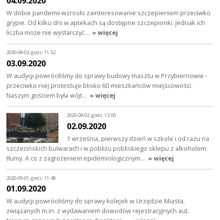
04.09.2020
W dobie pandemii wzrosło zainteresowanie szczepieniem przeciwko
grypie. Od kilku dni w aptekach są dostępne szczepionki. Jednak ich
liczba może nie wystarczyć…
» więcej
2020-09-03, godz. 11:52
03.09.2020
W audycji powróciliśmy do sprawy budowy masztu w Przybiernowie -
przeciwko niej protestuje blisko 60 mieszkańców miejscowości.
Naszym gościem była wójt…
» więcej
2020-09-02, godz. 12:00
02.09.2020
1 września, pierwszy dzień w szkole i od razu na
szczecińskich bulwarach i w pobliżu pobliskiego sklepu z alkoholem
tłumy. A co z zagrożeniem epidemiologicznym…
» więcej
2020-09-01, godz. 11:49
01.09.2020
W audycji powróciliśmy do sprawy kolejek w Urzędzie Miasta,
związanych m.in. z wydawaniem dowodów rejestracyjnych aut.