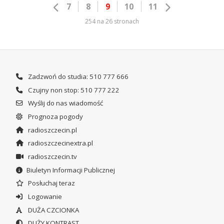
7
8
9
10
11
254 na 26 stronach
Zadzwoń do studia: 510 777 666
Czujny non stop: 510 777 222
Wyślij do nas wiadomość
Prognoza pogody
radioszczecin.pl
radioszczecinextra.pl
radioszczecin.tv
Biuletyn Informacji Publicznej
Posłuchaj teraz
Logowanie
DUŻA CZCIONKA
DUŻY KONTRAST