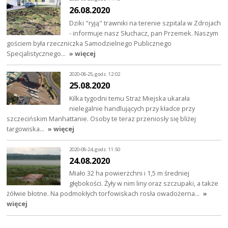
26.08.2020
Dziki "ryją" trawniki na terenie szpitala w Zdrojach
- informuje nasz Słuchacz, pan Przemek. Naszym
gościem była rzeczniczka Samodzielnego Publicznego
Specjalistycznego…
» więcej
2020-08-25, godz. 12:02
25.08.2020
Kilka tygodni temu Straż Miejska ukarała
nielegalnie handlujących przy kładce przy
szczecińskim Manhattanie. Osoby te teraz przeniosły się bliżej
targowiska…
» więcej
2020-08-24, godz. 11:50
24.08.2020
Miało 32 ha powierzchni i 1,5 m średniej
głębokości. Żyły w nim liny oraz szczupaki, a także
żółwie błotne. Na podmokłych torfowiskach rosła owadożerna…
»
więcej