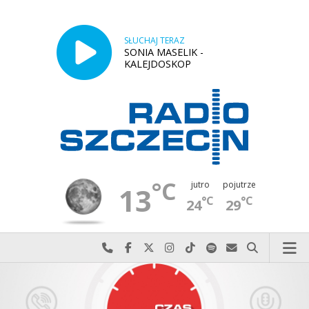
SŁUCHAJ TERAZ
SONIA MASELIK -
KALEJDOSKOP
°C
jutro
pojutrze
13
°C
°C
24
29
Najlepiej po prostu do nas zadzwoń
Odwiedź nas na Facebook-u
Odwiedź nas na X
Odwiedź nas na Instagram-ie
Odwiedź nas na TikTok-u
Szukaj nas na Spotify
Wyślij do nas w
Szukaj