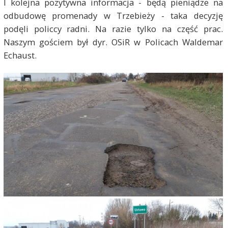
I kolejna pozytywna informacja - będą pieniądze na
odbudowę promenady w Trzebieży - taka decyzję
podęli policcy radni. Na razie tylko na część prac.
Naszym gościem był dyr. OSiR w Policach Waldemar
Echaust.