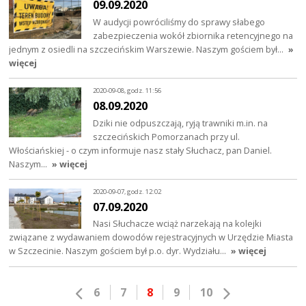
09.09.2020
W audycji powróciliśmy do sprawy słabego
zabezpieczenia wokół zbiornika retencyjnego na
jednym z osiedli na szczecińskim Warszewie. Naszym gościem był…
»
więcej
2020-09-08, godz. 11:56
08.09.2020
Dziki nie odpuszczają, ryją trawniki m.in. na
szczecińskich Pomorzanach przy ul.
Włościańskiej - o czym informuje nasz stały Słuchacz, pan Daniel.
Naszym…
» więcej
2020-09-07, godz. 12:02
07.09.2020
Nasi Słuchacze wciąż narzekają na kolejki
związane z wydawaniem dowodów rejestracyjnych w Urzędzie Miasta
w Szczecinie. Naszym gościem był p.o. dyr. Wydziału…
» więcej
6
7
8
9
10