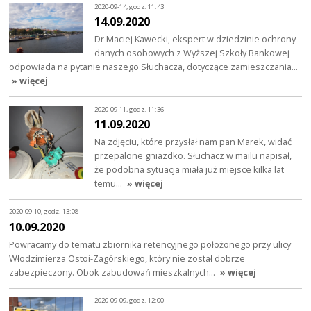
2020-09-14, godz. 11:43
14.09.2020
Dr Maciej Kawecki, ekspert w dziedzinie ochrony
danych osobowych z Wyższej Szkoły Bankowej
odpowiada na pytanie naszego Słuchacza, dotyczące zamieszczania…
» więcej
2020-09-11, godz. 11:36
11.09.2020
Na zdjęciu, które przysłał nam pan Marek, widać
przepalone gniazdko. Słuchacz w mailu napisał,
że podobna sytuacja miała już miejsce kilka lat
temu…
» więcej
2020-09-10, godz. 13:08
10.09.2020
Powracamy do tematu zbiornika retencyjnego położonego przy ulicy
Włodzimierza Ostoi-Zagórskiego, który nie został dobrze
zabezpieczony. Obok zabudowań mieszkalnych…
» więcej
2020-09-09, godz. 12:00