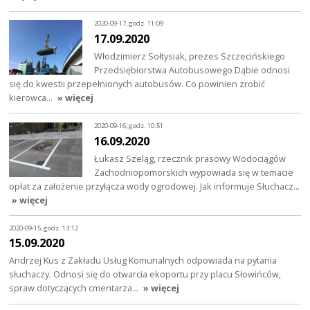
2020-09-17, godz. 11:09
17.09.2020
Włodzimierz Sołtysiak, prezes Szczecińskiego
Przedsiębiorstwa Autobusowego Dąbie odnosi
się do kwestii przepełnionych autobusów. Co powinien zrobić
kierowca…
» więcej
2020-09-16, godz. 10:51
16.09.2020
Łukasz Szeląg, rzecznik prasowy Wodociągów
Zachodniopomorskich wypowiada się w temacie
opłat za założenie przyłącza wody ogrodowej. Jak informuje Słuchacz…
» więcej
2020-09-15, godz. 13:12
15.09.2020
Andrzej Kus z Zakładu Usług Komunalnych odpowiada na pytania
słuchaczy. Odnosi się do otwarcia ekoportu przy placu Słowińców,
spraw dotyczących cmentarza…
» więcej