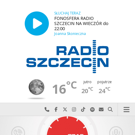
SŁUCHAJ TERAZ
FONOSFERA RADIO
SZCZECIN NA WIECZÓR do
22:00
Joanna Skonieczna
°C
jutro
pojutrze
16
°C
°C
20
24
Najlepiej po prostu do nas zadzwoń
Odwiedź nas na Facebook-u
Odwiedź nas na X
Odwiedź nas na Instagram-ie
Odwiedź nas na TikTok-u
Szukaj nas na Spotify
Wyślij do nas w
Szukaj