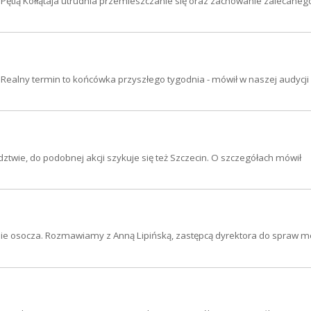
Pętlą Kołłątaja utrudnia przemieszczanie się oraz zachowanie zalecaneg
j. Realny termin to końcówka przyszłego tygodnia - mówił w naszej audycji
twie, do podobnej akcji szykuje się też Szczecin. O szczegółach mówił
nie osocza. Rozmawiamy z Anną Lipińską, zastępcą dyrektora do spraw 