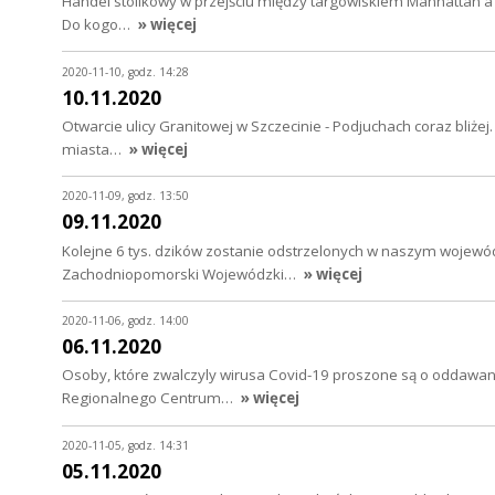
Handel stolikowy w przejściu między targowiskiem Manhattan a 
Do kogo…
» więcej
2020-11-10, godz. 14:28
10.11.2020
Otwarcie ulicy Granitowej w Szczecinie - Podjuchach coraz bliże
miasta…
» więcej
2020-11-09, godz. 13:50
09.11.2020
Kolejne 6 tys. dzików zostanie odstrzelonych w naszym wojewódz
Zachodniopomorski Wojewódzki…
» więcej
2020-11-06, godz. 14:00
06.11.2020
Osoby, które zwalczyly wirusa Covid-19 proszone są o oddawa
Regionalnego Centrum…
» więcej
2020-11-05, godz. 14:31
05.11.2020