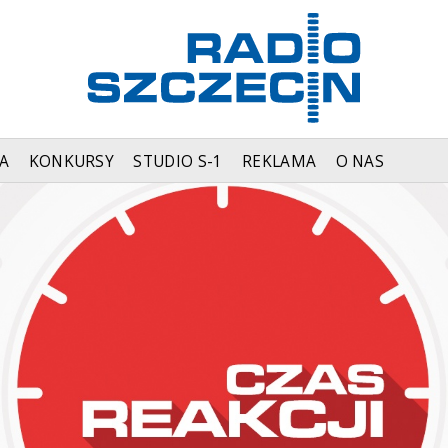
A
KONKURSY
STUDIO S-1
REKLAMA
O NAS