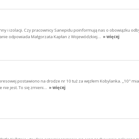
y i izolacji. Czy pracownicy Sanepidu poinformują nas o obowiązku odb
tanie odpowiada Małgorzata Kapłan z Wojewódzkiej…
» więcej
resowej postawiono na drodze nr 10 tuż za węzłem Kobylanka. ,,10" miał
e nie jest. To się zmieni…
» więcej