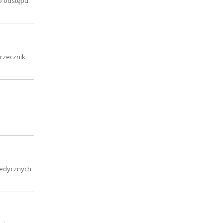
o odstępu.
 rzecznik
medycznych