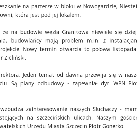
ieszkanie na parterze w bloku w Nowogardzie, Nieste
owni, która jest pod jej lokalem.
, że na budowie węzła Granitowa niewiele się dziej
enia, budowlańcy mają problem m.in. z instalacja
rojekcie. Nowy termin otwarcia to połowa listopada
 Zieliński.
ektora. Jeden temat od dawna przewija się w nasz
ściu. Są plany odbudowy - zapewniał dyr. WPN Pio
zbudza zainteresowanie naszych Słuchaczy - ma
stojących na szczecińskich ulicach. Naszym gości
atelskich Urzędu Miasta Szczecin Piotr Gonerko.