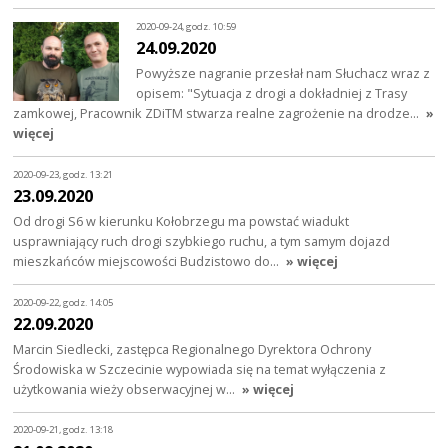
2020-09-24, godz. 10:59
24.09.2020
Powyższe nagranie przesłał nam Słuchacz wraz z
opisem: "Sytuacja z drogi a dokładniej z Trasy
zamkowej, Pracownik ZDiTM stwarza realne zagrożenie na drodze…
»
więcej
2020-09-23, godz. 13:21
23.09.2020
Od drogi S6 w kierunku Kołobrzegu ma powstać wiadukt
usprawniający ruch drogi szybkiego ruchu, a tym samym dojazd
mieszkańców miejscowości Budzistowo do…
» więcej
2020-09-22, godz. 14:05
22.09.2020
Marcin Siedlecki, zastępca Regionalnego Dyrektora Ochrony
Środowiska w Szczecinie wypowiada się na temat wyłączenia z
użytkowania wieży obserwacyjnej w…
» więcej
2020-09-21, godz. 13:18