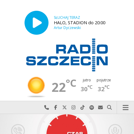
SŁUCHAJ TERAZ
HALO, STADION do 20:00
Artur Dyczewski
°C
jutro
pojutrze
22
°C
°C
30
32
Najlepiej po prostu do nas zadzwoń
Odwiedź nas na Facebook-u
Odwiedź nas na X
Odwiedź nas na Instagram-ie
Odwiedź nas na TikTok-u
Szukaj nas na Spotify
Wyślij do nas w
Szukaj