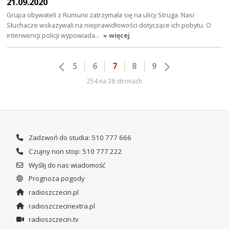
21.09.2020
Grupa obywateli z Rumunii zatrzymała się na ulicy Struga. Nasi
Słuchacze wskazywali na nieprawidłowości dotyczące ich pobytu. O
interwencji policji wypowiada…
» więcej
5
6
7
8
9
254 na 26 stronach
Zadzwoń do studia: 510 777 666
Czujny non stop: 510 777 222
Wyślij do nas wiadomość
Prognoza pogody
radioszczecin.pl
radioszczecinextra.pl
radioszczecin.tv