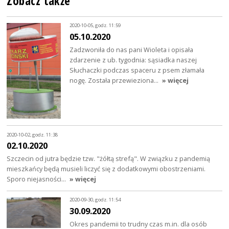
Zobacz także
2020-10-05, godz. 11:59
05.10.2020
Zadzwoniła do nas pani Wioleta i opisała
zdarzenie z ub. tygodnia: sąsiadka naszej
Słuchaczki podczas spaceru z psem złamała
nogę. Została przewieziona…
» więcej
2020-10-02, godz. 11:38
02.10.2020
Szczecin od jutra będzie tzw. "żółtą strefą". W związku z pandemią
mieszkańcy będą musieli liczyć się z dodatkowymi obostrzeniami.
Sporo niejasności…
» więcej
2020-09-30, godz. 11:54
30.09.2020
Okres pandemii to trudny czas m.in. dla osób