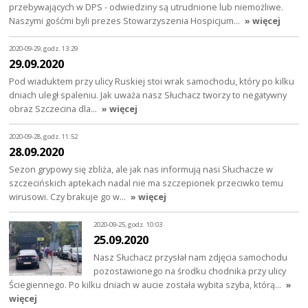
przebywających w DPS - odwiedziny są utrudnione lub niemożliwe.
Naszymi gośćmi byli prezes Stowarzyszenia Hospicjum…
» więcej
2020-09-29, godz. 13:29
29.09.2020
Pod wiaduktem przy ulicy Ruskiej stoi wrak samochodu, który po kilku
dniach uległ spaleniu. Jak uważa nasz Słuchacz tworzy to negatywny
obraz Szczecina dla…
» więcej
2020-09-28, godz. 11:52
28.09.2020
Sezon grypowy się zbliża, ale jak nas informują nasi Słuchacze w
szczecińskich aptekach nadal nie ma szczepionek przeciwko temu
wirusowi. Czy brakuje go w…
» więcej
2020-09-25, godz. 10:03
25.09.2020
Nasz Słuchacz przysłał nam zdjęcia samochodu
pozostawionego na środku chodnika przy ulicy
Ściegiennego. Po kilku dniach w aucie została wybita szyba, którą…
»
więcej