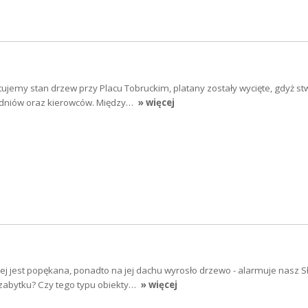
tujemy stan drzew przy Placu Tobruckim, platany zostały wycięte, gdyż st
odniów oraz kierowców. Między…
» więcej
j jest popękana, ponadto na jej dachu wyrosło drzewo - alarmuje nasz S
zabytku? Czy tego typu obiekty…
» więcej