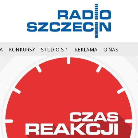
A
KONKURSY
STUDIO S-1
REKLAMA
O NAS