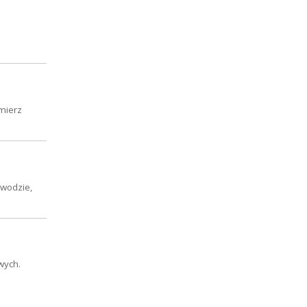
mierz
ewodzie,
wych.