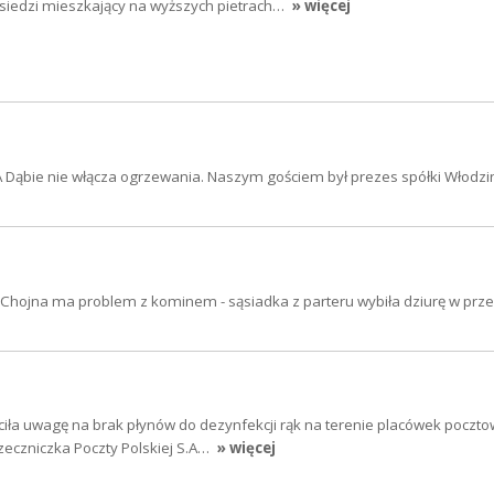
ąsiedzi mieszkający na wyższych pietrach…
» więcej
A Dąbie nie włącza ogrzewania. Naszym gościem był prezes spółki Włodzi
Chojna ma problem z kominem - sąsiadka z parteru wybiła dziurę w prz
iła uwagę na brak płynów do dezynfekcji rąk na terenie placówek poczto
eczniczka Poczty Polskiej S.A…
» więcej