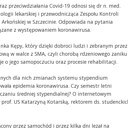
az przeciwdziałania Covid-19 odnosi się dr n. med.
ologii lekarskiej i przewodnicząca Zespołu Kontroli
 Arkońskiej w Szczecinie. Odpowiada na pytania
iązane z występowaniem koronawirusa.
a Kępy, który dzięki dobroci ludzi i zebranym przez
ową w walce z SMA, czyli chorobą rdzeniowego zaniku
 o jego samopoczuciu oraz procesie rehabilitacji.
stnych dla nich zmianach systemu stypendium
wała epidemia koronawirusa. Czy semestr letni
czaniu średniej stypendialnej? O internetowym
rof. US Katarzyną Kotarską, rektorem ds. studenckic
ącony przez samochód i przez kilka dni leżał na