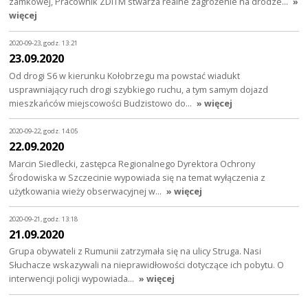
zamkowej, Pracownik ZDiTM stwarza realne zagrożenie na drodze…
»
więcej
2020-09-23, godz. 13:21
23.09.2020
Od drogi S6 w kierunku Kołobrzegu ma powstać wiadukt
usprawniający ruch drogi szybkiego ruchu, a tym samym dojazd
mieszkańców miejscowości Budzistowo do…
» więcej
2020-09-22, godz. 14:05
22.09.2020
Marcin Siedlecki, zastępca Regionalnego Dyrektora Ochrony
Środowiska w Szczecinie wypowiada się na temat wyłączenia z
użytkowania wieży obserwacyjnej w…
» więcej
2020-09-21, godz. 13:18
21.09.2020
Grupa obywateli z Rumunii zatrzymała się na ulicy Struga. Nasi
Słuchacze wskazywali na nieprawidłowości dotyczące ich pobytu. O
interwencji policji wypowiada…
» więcej