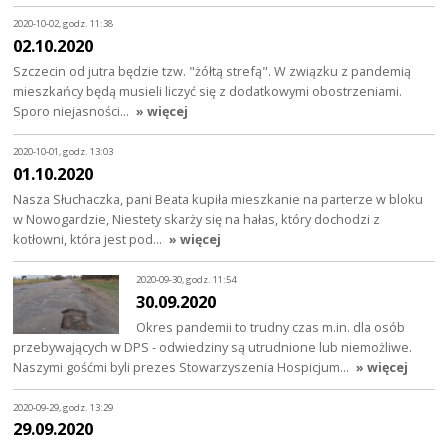
2020-10-02, godz. 11:38
02.10.2020
Szczecin od jutra będzie tzw. "żółtą strefą". W związku z pandemią
mieszkańcy będą musieli liczyć się z dodatkowymi obostrzeniami.
Sporo niejasności…
» więcej
2020-10-01, godz. 13:03
01.10.2020
Nasza Słuchaczka, pani Beata kupiła mieszkanie na parterze w bloku
w Nowogardzie, Niestety skarży się na hałas, który dochodzi z
kotłowni, która jest pod…
» więcej
2020-09-30, godz. 11:54
30.09.2020
Okres pandemii to trudny czas m.in. dla osób
przebywających w DPS - odwiedziny są utrudnione lub niemożliwe.
Naszymi gośćmi byli prezes Stowarzyszenia Hospicjum…
» więcej
2020-09-29, godz. 13:29
29.09.2020