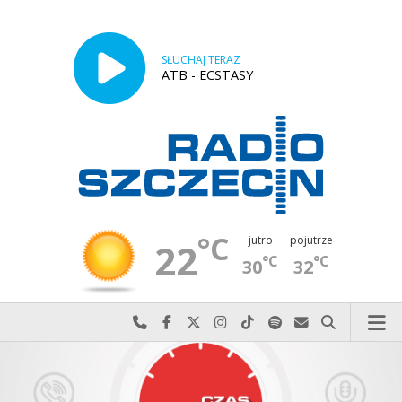
SŁUCHAJ TERAZ
ATB - ECSTASY
°C
jutro
pojutrze
22
°C
°C
30
32
Najlepiej po prostu do nas zadzwoń
Odwiedź nas na Facebook-u
Odwiedź nas na X
Odwiedź nas na Instagram-ie
Odwiedź nas na TikTok-u
Szukaj nas na Spotify
Wyślij do nas w
Szukaj