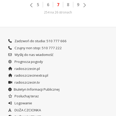
5
6
7
8
9
254 na 26 stronach
Zadzwoń do studia: 510 777 666
Czujny non stop: 510 777 222
Wyślij do nas wiadomość
Prognoza pogody
radioszczecin.pl
radioszczecinextra.pl
radioszczecin.tv
Biuletyn Informacji Publicznej
Posłuchaj teraz
Logowanie
DUŻA CZCIONKA