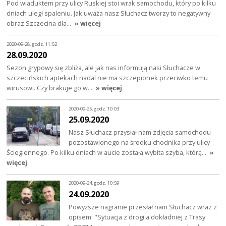
Pod wiaduktem przy ulicy Ruskiej stoi wrak samochodu, który po kilku
dniach uległ spaleniu. Jak uważa nasz Słuchacz tworzy to negatywny
obraz Szczecina dla…
» więcej
2020-09-28, godz. 11:52
28.09.2020
Sezon grypowy się zbliża, ale jak nas informują nasi Słuchacze w
szczecińskich aptekach nadal nie ma szczepionek przeciwko temu
wirusowi. Czy brakuje go w…
» więcej
2020-09-25, godz. 10:03
25.09.2020
Nasz Słuchacz przysłał nam zdjęcia samochodu
pozostawionego na środku chodnika przy ulicy
Ściegiennego. Po kilku dniach w aucie została wybita szyba, którą…
»
więcej
2020-09-24, godz. 10:59
24.09.2020
Powyższe nagranie przesłał nam Słuchacz wraz z
opisem: "Sytuacja z drogi a dokładniej z Trasy