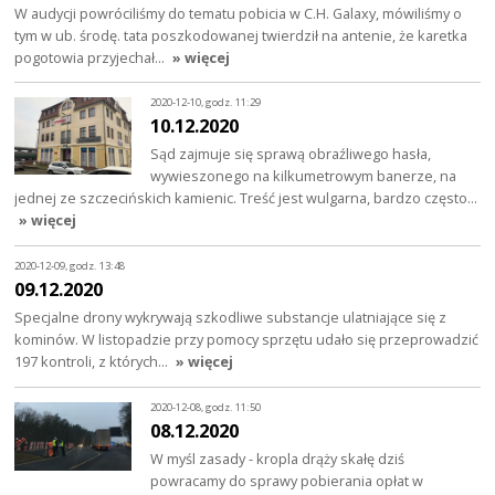
W audycji powróciliśmy do tematu pobicia w C.H. Galaxy, mówiliśmy o
tym w ub. środę. tata poszkodowanej twierdził na antenie, że karetka
pogotowia przyjechał…
» więcej
2020-12-10, godz. 11:29
10.12.2020
Sąd zajmuje się sprawą obraźliwego hasła,
wywieszonego na kilkumetrowym banerze, na
jednej ze szczecińskich kamienic. Treść jest wulgarna, bardzo często…
» więcej
2020-12-09, godz. 13:48
09.12.2020
Specjalne drony wykrywają szkodliwe substancje ulatniające się z
kominów. W listopadzie przy pomocy sprzętu udało się przeprowadzić
197 kontroli, z których…
» więcej
2020-12-08, godz. 11:50
08.12.2020
W myśl zasady - kropla drąży skałę dziś
powracamy do sprawy pobierania opłat w