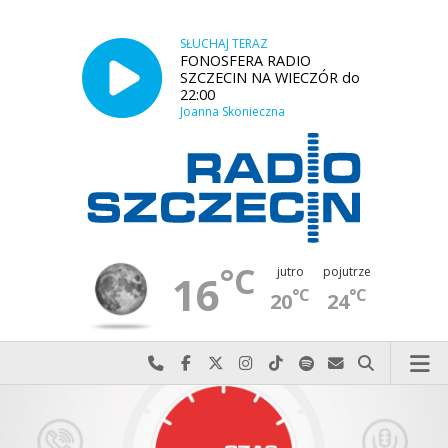
SŁUCHAJ TERAZ
FONOSFERA RADIO
SZCZECIN NA WIECZÓR do
22:00
Joanna Skonieczna
°C
jutro
pojutrze
16
°C
°C
20
24
Najlepiej po prostu do nas zadzwoń
Odwiedź nas na Facebook-u
Odwiedź nas na X
Odwiedź nas na Instagram-ie
Odwiedź nas na TikTok-u
Szukaj nas na Spotify
Wyślij do nas w
Szukaj