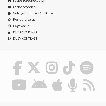
radioszczecinextra.pl
radioszczecin.tv
Biuletyn Informacji Publicznej
Posłuchaj teraz
Logowanie
DUŻA CZCIONKA
DUŻY KONTRAST