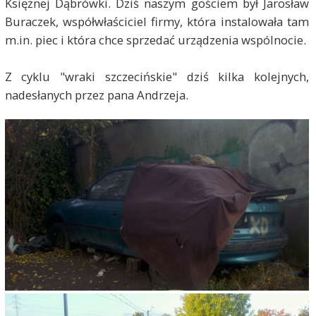
Księżnej Dąbrówki. Dziś naszym gościem był Jarosław
Buraczek, współwłaściciel firmy, która instalowała tam
m.in. piec i która chce sprzedać urządzenia wspólnocie.
Z cyklu "wraki szczecińskie" dziś kilka kolejnych,
nadesłanych przez pana Andrzeja.