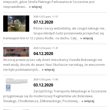
miejscach, gdzie Strefa Płatnego Parkowania w Szczecinie jest
nieprawidłowo…
» więcej
2020-12-07, godz. 11:57
07.12.2020
Różne rzeczy widzieliśmy, ale czegoś takiego nie..
Grupa młodych ludzi postanowiła przejechać się
tramwajem linii nr 12 z placu Rodła.. na dachu. Cały…
» więcej
2020-12-04, godz. 11:47
04.12.2020
Wczoraj prawie przez cały dzień mieszkańcy Osiedla Bukowego nie
mieli wody, doszło do awarii. Nasi Słuchacze narzekają, że wieczorem
nie było podstawionych…
» więcej
2020-12-03, godz. 11:06
03.12.2020
Zarząd Dróg i Transportu Miejskiego w Szczecinie
przygotowuje się do modernizacji fragmentów ulic Bolesława
Śmiałego, Chodkiewicza, Żółkiewskiego, Pocztowej…
» więcej