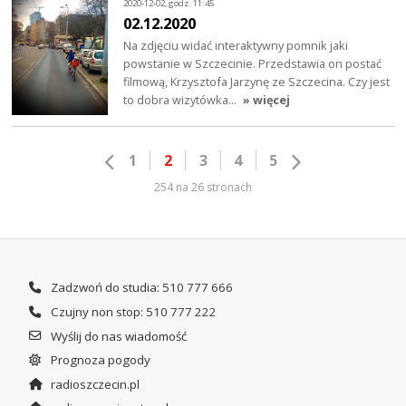
2020-12-02, godz. 11:45
02.12.2020
Na zdjęciu widać interaktywny pomnik jaki
powstanie w Szczecinie. Przedstawia on postać
filmową, Krzysztofa Jarzynę ze Szczecina. Czy jest
to dobra wizytówka…
» więcej
1
2
3
4
5
254 na 26 stronach
Zadzwoń do studia: 510 777 666
Czujny non stop: 510 777 222
Wyślij do nas wiadomość
Prognoza pogody
radioszczecin.pl